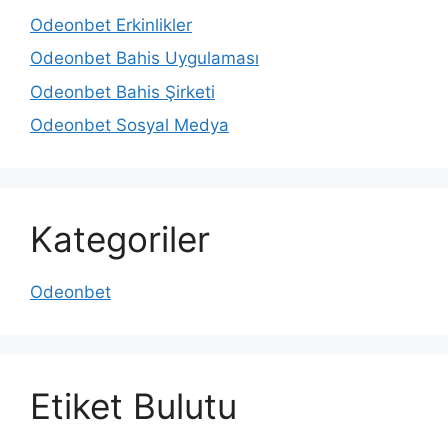
Odeonbet Erkinlikler
Odeonbet Bahis Uygulaması
Odeonbet Bahis Şirketi
Odeonbet Sosyal Medya
Kategoriler
Odeonbet
Etiket Bulutu