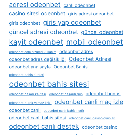
adresi odeonbet
canlı odeonbet
casino sitesi odeonbet
giris adresi odeonbet
giris yap odeonbet
giris odeonbet
güncel adresi odeonbet
güncel odeonbet
kayit odeonbet
mobil odeonbet
odeonbet adres
odeonbet.com hizmeti kullanım
Odeonbet Adresi
odeonbet adres değişikliği
odeonbet ana sayfa
Odeonbet Bahis
odeonbet bahis siteleri
odeonbet bahis sitesi
odeonbet bonus
odeonbet başarı kalitesi
odeonbet başarılı gün
odeonbet canli maç izle
odeonbet burak yılmaz krizi
odeonbet canlı
odeonbet canlı bahis nedir
odeonbet canlı bahis sitesi
odeonbet canlı casino oyunları
odeonbet canlı destek
odeonbet casino