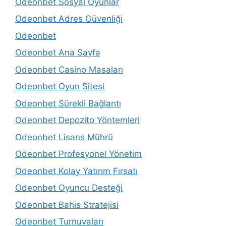
Odeonbet Sosyal Oyunlar
Odeonbet Adres Güvenliği
Odeonbet
Odeonbet Ana Sayfa
Odeonbet Casino Masaları
Odeonbet Oyun Sitesi
Odeonbet Sürekli Bağlantı
Odeonbet Depozito Yöntemleri
Odeonbet Lisans Mührü
Odeonbet Profesyonel Yönetim
Odeonbet Kolay Yatırım Fırsatı
Odeonbet Oyuncu Desteği
Odeonbet Bahis Stratejisi
Odeonbet Turnuvaları