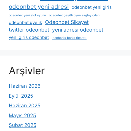
odeonbet yeni adresi
odeonbet yeni giris
odeonbet yeni slot oyunu
odeonbet çeşitli oyun sağlayıcıları
Odeonbet Şikayet
odeonbet üyelik
twitter odeonbet
yeni adresi odeonbet
yeni giris odeonbet
seobahis bahis ticareti
Arşivler
Haziran 2026
Eylül 2025
Haziran 2025
Mayıs 2025
Şubat 2025