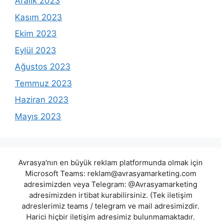
Aralık 2023
Kasım 2023
Ekim 2023
Eylül 2023
Ağustos 2023
Temmuz 2023
Haziran 2023
Mayıs 2023
Avrasya'nın en büyük reklam platformunda olmak için
Microsoft Teams:
reklam@avrasyamarketing.com
adresimizden veya Telegram: @Avrasyamarketing
adresimizden irtibat kurabilirsiniz. (Tek iletişim
adreslerimiz teams / telegram ve mail adresimizdir.
Harici hiçbir iletişim adresimiz bulunmamaktadır.