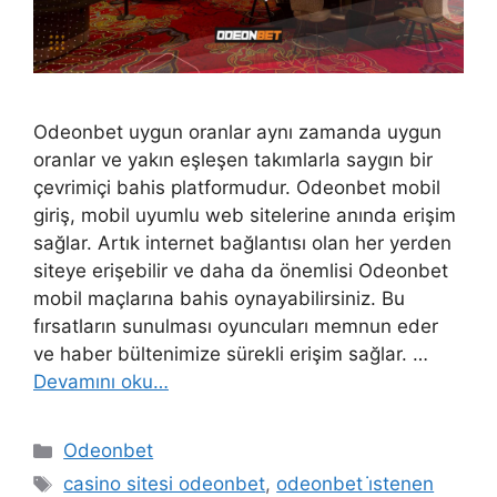
Odeonbet uygun oranlar aynı zamanda uygun
oranlar ve yakın eşleşen takımlarla saygın bir
çevrimiçi bahis platformudur. Odeonbet mobil
giriş, mobil uyumlu web sitelerine anında erişim
sağlar. Artık internet bağlantısı olan her yerden
siteye erişebilir ve daha da önemlisi Odeonbet
mobil maçlarına bahis oynayabilirsiniz. Bu
fırsatların sunulması oyuncuları memnun eder
ve haber bültenimize sürekli erişim sağlar. …
Devamını oku…
Kategoriler
Odeonbet
Etiketler
casino sitesi odeonbet
,
odeonbet i̇stenen