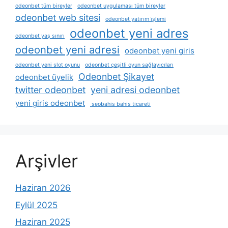
odeonbet tüm bireyler
odeonbet uygulaması tüm bireyler
odeonbet web sitesi
odeonbet yatırım i̇şlemi
odeonbet yeni adres
odeonbet yaş sınırı
odeonbet yeni adresi
odeonbet yeni giris
odeonbet yeni slot oyunu
odeonbet çeşitli oyun sağlayıcıları
Odeonbet Şikayet
odeonbet üyelik
twitter odeonbet
yeni adresi odeonbet
yeni giris odeonbet
seobahis bahis ticareti
Arşivler
Haziran 2026
Eylül 2025
Haziran 2025