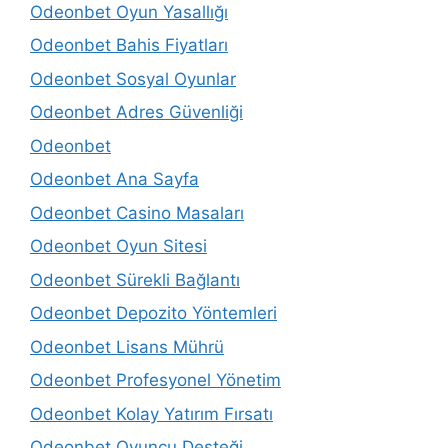
Odeonbet Oyun Yasallığı
Odeonbet Bahis Fiyatları
Odeonbet Sosyal Oyunlar
Odeonbet Adres Güvenliği
Odeonbet
Odeonbet Ana Sayfa
Odeonbet Casino Masaları
Odeonbet Oyun Sitesi
Odeonbet Sürekli Bağlantı
Odeonbet Depozito Yöntemleri
Odeonbet Lisans Mührü
Odeonbet Profesyonel Yönetim
Odeonbet Kolay Yatırım Fırsatı
Odeonbet Oyuncu Desteği