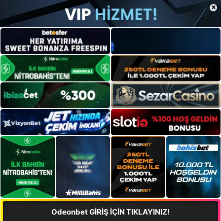
×
Odeonbet GİRİŞ İÇİN TIKLAYINIZ!