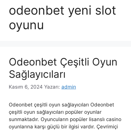
odeonbet yeni slot
oyunu
Odeonbet Çeşitli Oyun
Sağlayıcıları
Kasım 6, 2024
Yazarı:
admin
Odeonbet çeşitli oyun sağlayıcıları Odeonbet
çeşitli oyun sağlayıcıları popüler oyunlar
sunmaktadır. Oyuncuların popüler lisanslı casino
oyunlarına karşı güçlü bir ilgisi vardır. Çevrimiçi