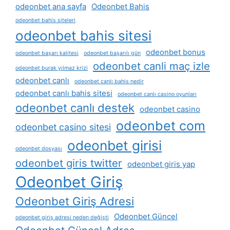
odeonbet ana sayfa
Odeonbet Bahis
odeonbet bahis siteleri
odeonbet bahis sitesi
odeonbet bonus
odeonbet başarı kalitesi
odeonbet başarılı gün
odeonbet canli maç izle
odeonbet burak yılmaz krizi
odeonbet canlı
odeonbet canlı bahis nedir
odeonbet canlı bahis sitesi
odeonbet canlı casino oyunları
odeonbet canlı destek
odeonbet casino
odeonbet com
odeonbet casino sitesi
odeonbet girisi
odeonbet dosyası
odeonbet giris twitter
odeonbet giris yap
Odeonbet Giriş
Odeonbet Giriş Adresi
Odeonbet Güncel
odeonbet giriş adresi neden değişti