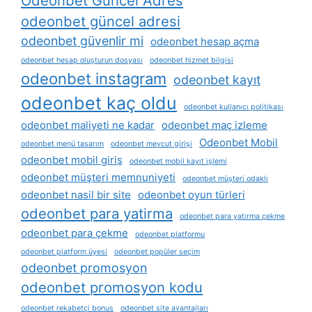
Odeonbet Güncel Adres
odeonbet güncel adresi
odeonbet güvenlir mi
odeonbet hesap açma
odeonbet hesap oluşturun dosyası
odeonbet hizmet bilgisi
odeonbet instagram
odeonbet kayıt
odeonbet kaç oldu
odeonbet kullanıcı politikası
odeonbet maliyeti ne kadar
odeonbet maç izleme
Odeonbet Mobil
odeonbet menü tasarım
odeonbet mevcut girişi
odeonbet mobil giriş
odeonbet mobil kayıt i̇şlemi
odeonbet müşteri memnuniyeti
odeonbet müşteri odaklı
odeonbet nasil bir site
odeonbet oyun türleri
odeonbet para yatirma
odeonbet para yatırma çekme
odeonbet para çekme
odeonbet platformu
odeonbet platform üyesi
odeonbet popüler seçim
odeonbet promosyon
odeonbet promosyon kodu
odeonbet rekabetçi bonus
odeonbet site avantajları