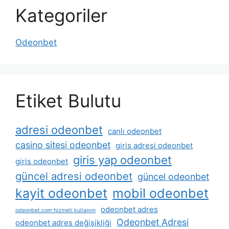
Kategoriler
Odeonbet
Etiket Bulutu
adresi odeonbet
canlı odeonbet
casino sitesi odeonbet
giris adresi odeonbet
giris yap odeonbet
giris odeonbet
güncel adresi odeonbet
güncel odeonbet
kayit odeonbet
mobil odeonbet
odeonbet adres
odeonbet.com hizmeti kullanım
Odeonbet Adresi
odeonbet adres değişikliği