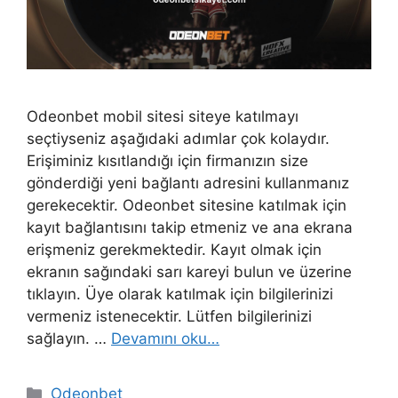
Odeonbet mobil sitesi siteye katılmayı
seçtiyseniz aşağıdaki adımlar çok kolaydır.
Erişiminiz kısıtlandığı için firmanızın size
gönderdiği yeni bağlantı adresini kullanmanız
gerekecektir. Odeonbet sitesine katılmak için
kayıt bağlantısını takip etmeniz ve ana ekrana
erişmeniz gerekmektedir. Kayıt olmak için
ekranın sağındaki sarı kareyi bulun ve üzerine
tıklayın. Üye olarak katılmak için bilgilerinizi
vermeniz istenecektir. Lütfen bilgilerinizi
sağlayın. …
Devamını oku…
Kategoriler
Odeonbet