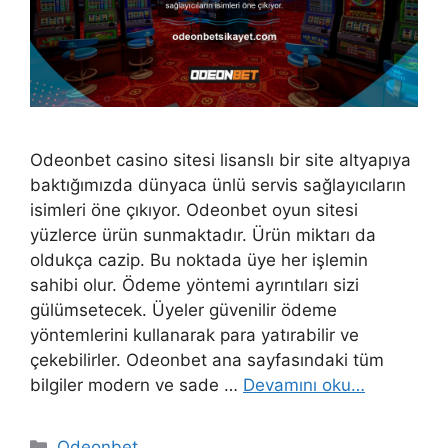
Odeonbet casino sitesi lisanslı bir site altyapıya
baktığımızda dünyaca ünlü servis sağlayıcıların
isimleri öne çıkıyor. Odeonbet oyun sitesi
yüzlerce ürün sunmaktadır. Ürün miktarı da
oldukça cazip. Bu noktada üye her işlemin
sahibi olur. Ödeme yöntemi ayrıntıları sizi
gülümsetecek. Üyeler güvenilir ödeme
yöntemlerini kullanarak para yatırabilir ve
çekebilirler. Odeonbet ana sayfasındaki tüm
bilgiler modern ve sade …
Devamını oku…
Kategoriler
Odeonbet