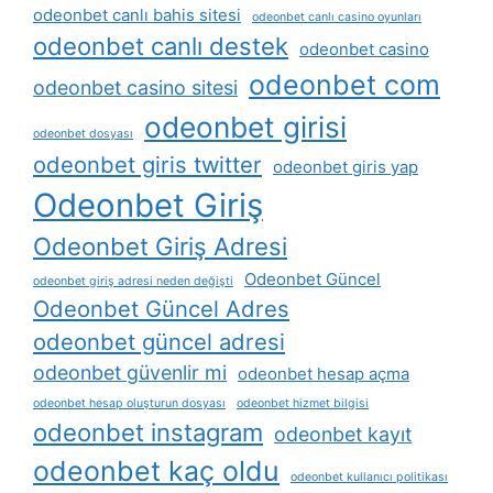
odeonbet canlı bahis sitesi
odeonbet canlı casino oyunları
odeonbet canlı destek
odeonbet casino
odeonbet com
odeonbet casino sitesi
odeonbet girisi
odeonbet dosyası
odeonbet giris twitter
odeonbet giris yap
Odeonbet Giriş
Odeonbet Giriş Adresi
Odeonbet Güncel
odeonbet giriş adresi neden değişti
Odeonbet Güncel Adres
odeonbet güncel adresi
odeonbet güvenlir mi
odeonbet hesap açma
odeonbet hesap oluşturun dosyası
odeonbet hizmet bilgisi
odeonbet instagram
odeonbet kayıt
odeonbet kaç oldu
odeonbet kullanıcı politikası