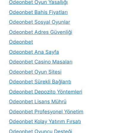
Odeonbet Oyun Yasallığı
Odeonbet Bahis Fiyatları
Odeonbet Sosyal Oyunlar
Odeonbet Adres Güvenliği
Odeonbet
Odeonbet Ana Sayfa
Odeonbet Casino Masaları
Odeonbet Oyun Sitesi
Odeonbet Sürekli Bağlantı
Odeonbet Depozito Yöntemleri
Odeonbet Lisans Mührü
Odeonbet Profesyonel Yönetim
Odeonbet Kolay Yatırım Fırsatı
Odeonbet Oyuncu Desteği