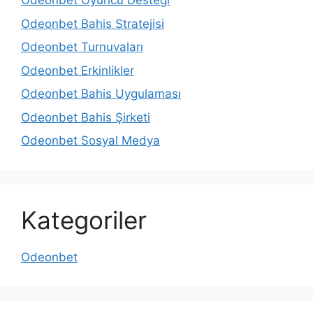
Odeonbet Oyuncu Desteği
Odeonbet Bahis Stratejisi
Odeonbet Turnuvaları
Odeonbet Erkinlikler
Odeonbet Bahis Uygulaması
Odeonbet Bahis Şirketi
Odeonbet Sosyal Medya
Kategoriler
Odeonbet