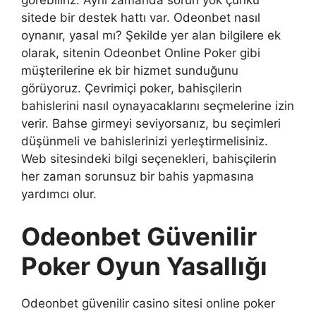
görebiliriz. Aynı zamanda sorun yok çünkü
sitede bir destek hattı var. Odeonbet nasıl
oynanır, yasal mı? Şekilde yer alan bilgilere ek
olarak, sitenin Odeonbet Online Poker gibi
müşterilerine ek bir hizmet sunduğunu
görüyoruz. Çevrimiçi poker, bahisçilerin
bahislerini nasıl oynayacaklarını seçmelerine izin
verir. Bahse girmeyi seviyorsanız, bu seçimleri
düşünmeli ve bahislerinizi yerleştirmelisiniz.
Web sitesindeki bilgi seçenekleri, bahisçilerin
her zaman sorunsuz bir bahis yapmasına
yardımcı olur.
Odeonbet Güvenilir
Poker Oyun Yasallığı
Odeonbet güvenilir casino sitesi online poker