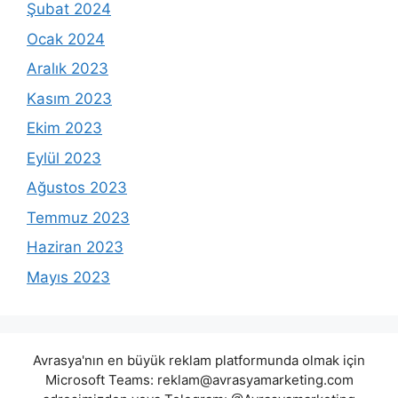
Şubat 2024
Ocak 2024
Aralık 2023
Kasım 2023
Ekim 2023
Eylül 2023
Ağustos 2023
Temmuz 2023
Haziran 2023
Mayıs 2023
Avrasya'nın en büyük reklam platformunda olmak için
Microsoft Teams:
reklam@avrasyamarketing.com