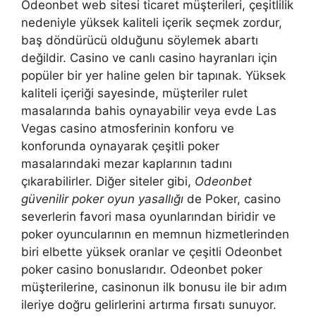
Odeonbet web sitesi ticaret müşterileri, çeşitlilik
nedeniyle yüksek kaliteli içerik seçmek zordur,
baş döndürücü olduğunu söylemek abartı
değildir. Casino ve canlı casino hayranları için
popüler bir yer haline gelen bir tapınak. Yüksek
kaliteli içeriği sayesinde, müşteriler rulet
masalarında bahis oynayabilir veya evde Las
Vegas casino atmosferinin konforu ve
konforunda oynayarak çeşitli poker
masalarındaki mezar kaplarının tadını
çıkarabilirler. Diğer siteler gibi,
Odeonbet
güvenilir poker oyun yasallığı
de Poker, casino
severlerin favori masa oyunlarından biridir ve
poker oyuncularının en memnun hizmetlerinden
biri elbette yüksek oranlar ve çeşitli Odeonbet
poker casino bonuslarıdır. Odeonbet poker
müşterilerine, casinonun ilk bonusu ile bir adım
ileriye doğru gelirlerini artırma fırsatı sunuyor.