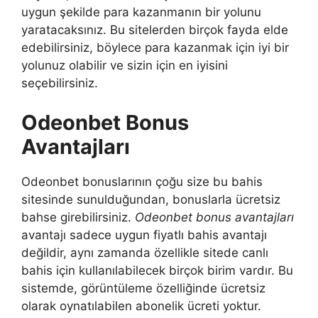
uygun şekilde para kazanmanın bir yolunu
yaratacaksınız. Bu sitelerden birçok fayda elde
edebilirsiniz, böylece para kazanmak için iyi bir
yolunuz olabilir ve sizin için en iyisini
seçebilirsiniz.
Odeonbet Bonus
Avantajları
Odeonbet bonuslarının çoğu size bu bahis
sitesinde sunulduğundan, bonuslarla ücretsiz
bahse girebilirsiniz.
Odeonbet bonus avantajları
avantajı sadece uygun fiyatlı bahis avantajı
değildir, aynı zamanda özellikle sitede canlı
bahis için kullanılabilecek birçok birim vardır. Bu
sistemde, görüntüleme özelliğinde ücretsiz
olarak oynatılabilen abonelik ücreti yoktur.