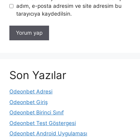
adım, e-posta adresim ve site adresim bu
tarayıcıya kaydedilsin.
Son Yazılar
Odeonbet Adresi
Odeonbet Giriş
Odeonbet Birinci Sınıf
Odeonbet Test Göstergesi
Odeonbet Android Uygulaması