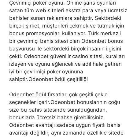
Çevrimiçi poker oyunu. Online şans oyunları
satan tüm web siteleri ekstra para veya ücretsiz
bahisler sunan reklamlara sahiptir. Sektördeki
birçok şirket, müşterileri çekmek ve tutmak için
bonus promosyonları kullanıyor. Türk merkezli
bir çevrimiçi bahis sitesi olan Odeonbet bonus
başvurusu ile sektördeki birçok insanın ilgisini
çekti. Odeonbet güvenilir casino sitesi, kuralları
izleyen ve oyunu eğlenceli ve adil hale getiren
iyi bir çevrimiçi poker oyununa
sahiptir.Odeonbet ödül çeşitliliği
Odeonbet ödül fırsatları çok çeşitli çekici
seçenekler içerir.Odeonbet bonuslarının çoğu
size bu bahis sitesinde sunulduğundan,
bonuslarla ücretsiz bahse girebilirsiniz.
Odeonbet avantajı sadece uygun fiyatlı bahis
avantajı değildir, aynı zamanda özellikle sitede