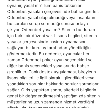
oynanır, yasal mı? Tüm bahis tutkunları
Odeonbet yasaları çerçevesinde bahse girerler.
Odeonbet yasal olup olmadığı veya insanların
bu soruları sorup sormadığı sorusu ortaya
çıkıyor. Odeonbet yasal mı? Sitenin bu durum
için farklı bir düzeni var. Lisans bilgileri, sitenin
yasalar çerçevesinde casino oynamasını
sağlayan bir kuruluş tarafından yönetildiğini
göstermektedir. Bu nedenle, oyuncular her
zaman Odeonbet poker oyun seçenekleri ve
diğer bahis seçenekleri yasalarında bahse
girebilirler. Canlı destek uygulaması, bireylerin
lisans bilgileri ile ilgili olarak ilgilendikleri veya
yaşadıkları sorunlar hakkında sorular sormalarını
sağlar. Giriş yaptıktan sonra, sitedeki bilgilerin
genel bir değerlendirmesini yaptığımızda sitenin
müşterilerine uzun zamandır hizmet verdiğini