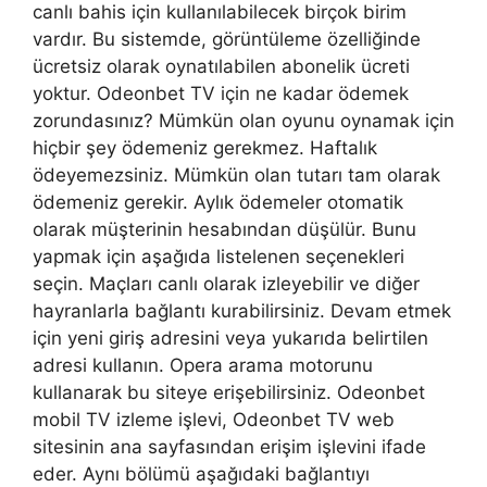
canlı bahis için kullanılabilecek birçok birim
vardır. Bu sistemde, görüntüleme özelliğinde
ücretsiz olarak oynatılabilen abonelik ücreti
yoktur. Odeonbet TV için ne kadar ödemek
zorundasınız? Mümkün olan oyunu oynamak için
hiçbir şey ödemeniz gerekmez. Haftalık
ödeyemezsiniz. Mümkün olan tutarı tam olarak
ödemeniz gerekir. Aylık ödemeler otomatik
olarak müşterinin hesabından düşülür. Bunu
yapmak için aşağıda listelenen seçenekleri
seçin. Maçları canlı olarak izleyebilir ve diğer
hayranlarla bağlantı kurabilirsiniz. Devam etmek
için yeni giriş adresini veya yukarıda belirtilen
adresi kullanın. Opera arama motorunu
kullanarak bu siteye erişebilirsiniz. Odeonbet
mobil TV izleme işlevi, Odeonbet TV web
sitesinin ana sayfasından erişim işlevini ifade
eder. Aynı bölümü aşağıdaki bağlantıyı