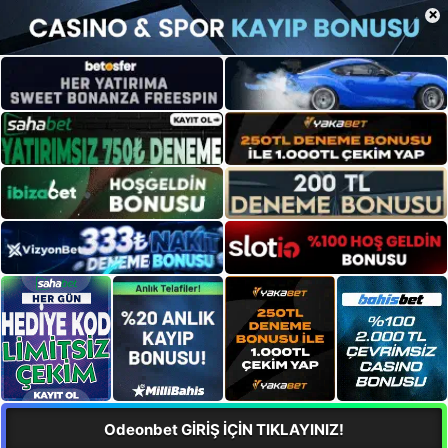
×
Odeonbet GİRİŞ İÇİN TIKLAYINIZ!