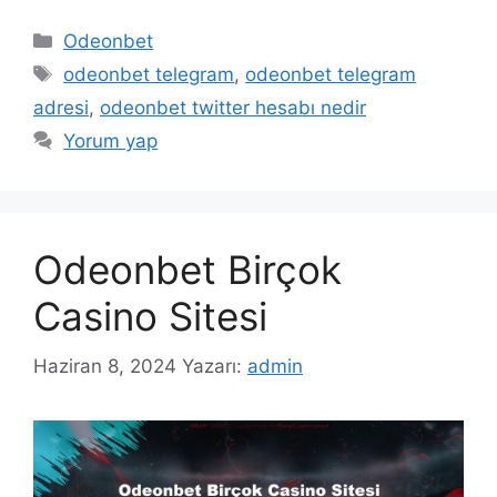
Kategoriler
Odeonbet
Etiketler
odeonbet telegram
,
odeonbet telegram
adresi
,
odeonbet twitter hesabı nedir
Yorum yap
Odeonbet Birçok
Casino Sitesi
Haziran 8, 2024
Yazarı:
admin