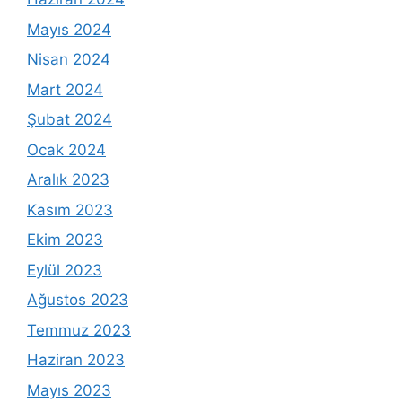
Mayıs 2024
Nisan 2024
Mart 2024
Şubat 2024
Ocak 2024
Aralık 2023
Kasım 2023
Ekim 2023
Eylül 2023
Ağustos 2023
Temmuz 2023
Haziran 2023
Mayıs 2023