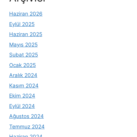
Haziran 2026
Eylül 2025
Haziran 2025
Mayıs 2025
Şubat 2025
Ocak 2025
Aralık 2024
Kasım 2024
Ekim 2024
Eylül 2024
Ağustos 2024
Temmuz 2024
Haziran 2024