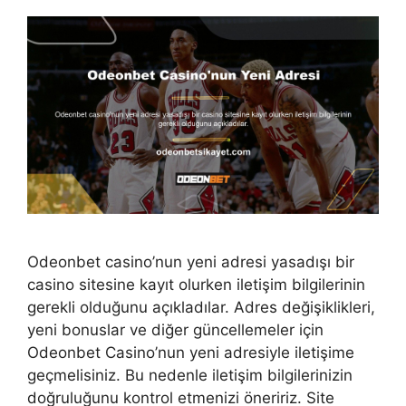
Odeonbet casino’nun yeni adresi yasadışı bir
casino sitesine kayıt olurken iletişim bilgilerinin
gerekli olduğunu açıkladılar. Adres değişiklikleri,
yeni bonuslar ve diğer güncellemeler için
Odeonbet Casino’nun yeni adresiyle iletişime
geçmelisiniz. Bu nedenle iletişim bilgilerinizin
doğruluğunu kontrol etmenizi öneririz. Site