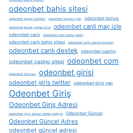
odeonbet bahis sitesi
odeonbet bonus
odeonbet başarı kalitesi
odeonbet başarılı gün
odeonbet canli maç izle
odeonbet burak yılmaz krizi
odeonbet canlı
odeonbet canlı bahis nedir
odeonbet canlı bahis sitesi
odeonbet canlı casino oyunları
odeonbet canlı destek
odeonbet casino
odeonbet com
odeonbet casino sitesi
odeonbet girisi
odeonbet dosyası
odeonbet giris twitter
odeonbet giris yap
Odeonbet Giriş
Odeonbet Giriş Adresi
Odeonbet Güncel
odeonbet giriş adresi neden değişti
Odeonbet Güncel Adres
odeonbet güncel adresi