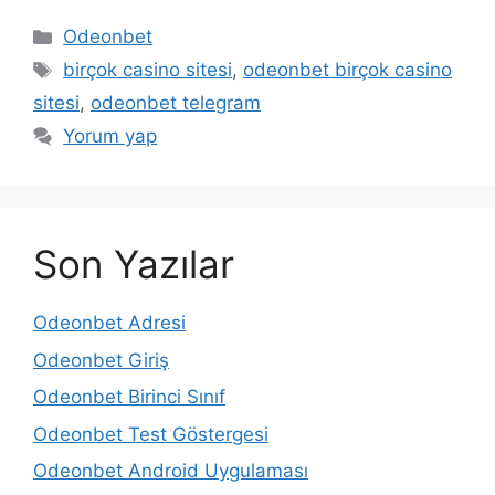
Kategoriler
Odeonbet
Etiketler
birçok casino sitesi
,
odeonbet birçok casino
sitesi
,
odeonbet telegram
Yorum yap
Son Yazılar
Odeonbet Adresi
Odeonbet Giriş
Odeonbet Birinci Sınıf
Odeonbet Test Göstergesi
Odeonbet Android Uygulaması