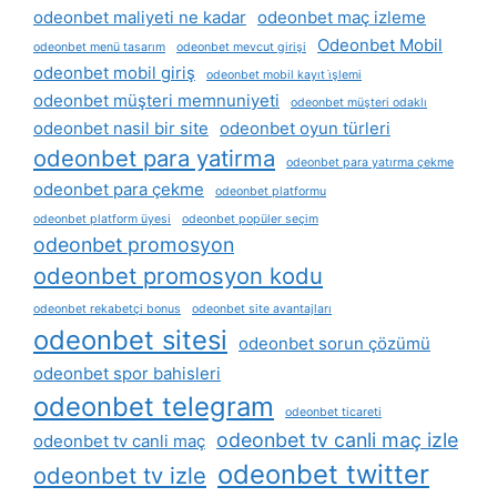
odeonbet maliyeti ne kadar
odeonbet maç izleme
Odeonbet Mobil
odeonbet menü tasarım
odeonbet mevcut girişi
odeonbet mobil giriş
odeonbet mobil kayıt i̇şlemi
odeonbet müşteri memnuniyeti
odeonbet müşteri odaklı
odeonbet nasil bir site
odeonbet oyun türleri
odeonbet para yatirma
odeonbet para yatırma çekme
odeonbet para çekme
odeonbet platformu
odeonbet platform üyesi
odeonbet popüler seçim
odeonbet promosyon
odeonbet promosyon kodu
odeonbet rekabetçi bonus
odeonbet site avantajları
odeonbet sitesi
odeonbet sorun çözümü
odeonbet spor bahisleri
odeonbet telegram
odeonbet ticareti
odeonbet tv canli maç izle
odeonbet tv canli maç
odeonbet twitter
odeonbet tv izle