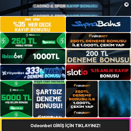
×
Odeonbet GİRİŞ İÇİN TIKLAYINIZ!