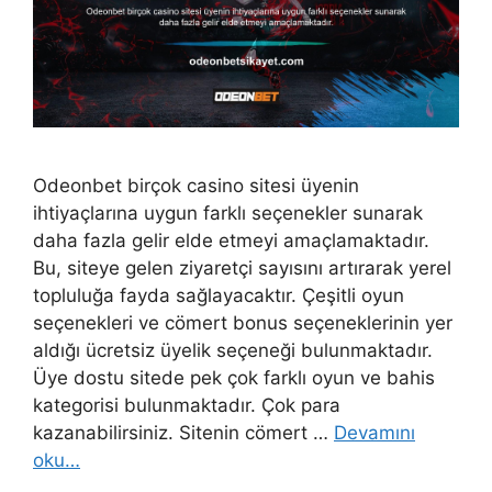
Odeonbet birçok casino sitesi üyenin
ihtiyaçlarına uygun farklı seçenekler sunarak
daha fazla gelir elde etmeyi amaçlamaktadır.
Bu, siteye gelen ziyaretçi sayısını artırarak yerel
topluluğa fayda sağlayacaktır. Çeşitli oyun
seçenekleri ve cömert bonus seçeneklerinin yer
aldığı ücretsiz üyelik seçeneği bulunmaktadır.
Üye dostu sitede pek çok farklı oyun ve bahis
kategorisi bulunmaktadır. Çok para
kazanabilirsiniz. Sitenin cömert …
Devamını
oku…