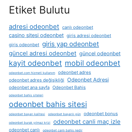
Etiket Bulutu
adresi odeonbet
canlı odeonbet
casino sitesi odeonbet
giris adresi odeonbet
giris yap odeonbet
giris odeonbet
güncel adresi odeonbet
güncel odeonbet
kayit odeonbet
mobil odeonbet
odeonbet adres
odeonbet.com hizmeti kullanım
Odeonbet Adresi
odeonbet adres değişikliği
odeonbet ana sayfa
Odeonbet Bahis
odeonbet bahis siteleri
odeonbet bahis sitesi
odeonbet bonus
odeonbet başarı kalitesi
odeonbet başarılı gün
odeonbet canli maç izle
odeonbet burak yılmaz krizi
odeonbet canlı
odeonbet canlı bahis nedir