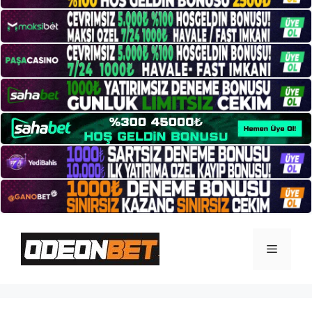
İçeriğe
atla
Menü