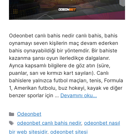
Odeonbet canlı bahis nedir canlı bahis, bahis
oynamayı seven kişilerin maç devam ederken
bahis oynayabildiği bir yöntemdir. Bir bahiste
kazanma şansı oyun ilerledikçe dalgalanır.
Ayrıca kapsamlı bilgilere de göz atın (süre,
puanlar, sarı ve kırmızı kart sayıları). Canlı
bahislere yalnızca futbol maçları, tenis, Formula
1, Amerikan futbolu, buz hokeyi, kayak ve diğer
benzer sporlar için …
Devamını oku…
Kategoriler
Odeonbet
Etiketler
odeonbet canlı bahis nedir
,
odeonbet nasıl
bir web sitesidir
,
odeonbet sitesi