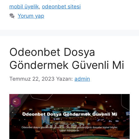
mobil üyelik
,
odeonbet sitesi
Yorum yap
Odeonbet Dosya
Göndermek Güvenli Mi
Temmuz 22, 2023
Yazarı:
admin