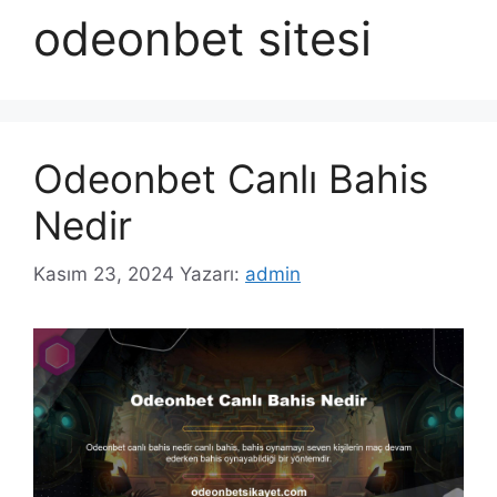
odeonbet sitesi
Odeonbet Canlı Bahis
Nedir
Kasım 23, 2024
Yazarı:
admin