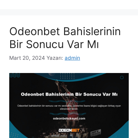
Odeonbet Bahislerinin
Bir Sonucu Var Mı
Mart 20, 2024
Yazarı:
admin