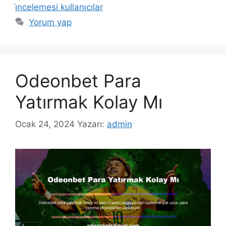
i̇ncelemesi kullanıcılar
Yorum yap
Odeonbet Para
Yatırmak Kolay Mı
Ocak 24, 2024
Yazarı:
admin