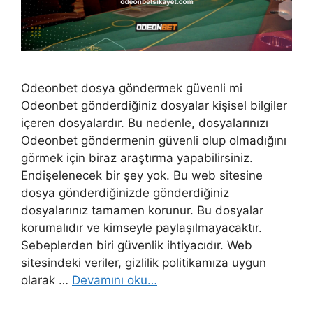
Odeonbet dosya göndermek güvenli mi
Odeonbet gönderdiğiniz dosyalar kişisel bilgiler
içeren dosyalardır. Bu nedenle, dosyalarınızı
Odeonbet göndermenin güvenli olup olmadığını
görmek için biraz araştırma yapabilirsiniz.
Endişelenecek bir şey yok. Bu web sitesine
dosya gönderdiğinizde gönderdiğiniz
dosyalarınız tamamen korunur. Bu dosyalar
korumalıdır ve kimseyle paylaşılmayacaktır.
Sebeplerden biri güvenlik ihtiyacıdır. Web
sitesindeki veriler, gizlilik politikamıza uygun
olarak …
Devamını oku…