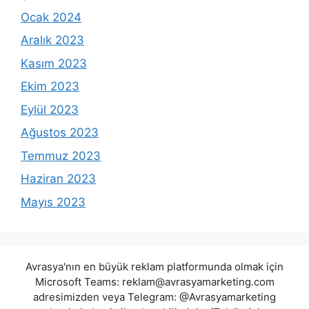
Ocak 2024
Aralık 2023
Kasım 2023
Ekim 2023
Eylül 2023
Ağustos 2023
Temmuz 2023
Haziran 2023
Mayıs 2023
Avrasya'nın en büyük reklam platformunda olmak için
Microsoft Teams:
reklam@avrasyamarketing.com
adresimizden veya Telegram: @Avrasyamarketing