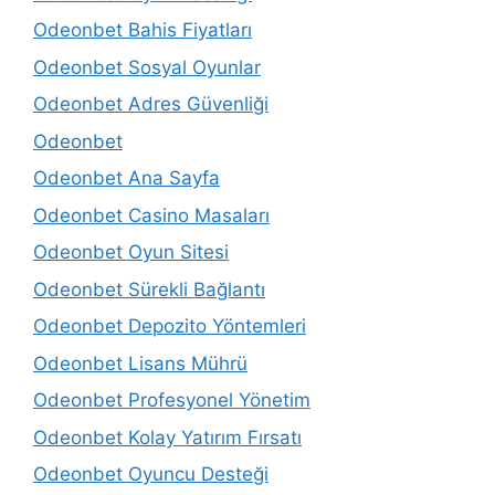
Odeonbet Bahis Fiyatları
Odeonbet Sosyal Oyunlar
Odeonbet Adres Güvenliği
Odeonbet
Odeonbet Ana Sayfa
Odeonbet Casino Masaları
Odeonbet Oyun Sitesi
Odeonbet Sürekli Bağlantı
Odeonbet Depozito Yöntemleri
Odeonbet Lisans Mührü
Odeonbet Profesyonel Yönetim
Odeonbet Kolay Yatırım Fırsatı
Odeonbet Oyuncu Desteği