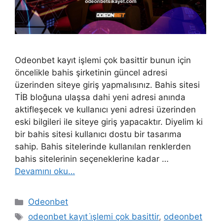
Odeonbet kayıt işlemi çok basittir bunun için
öncelikle bahis şirketinin güncel adresi
üzerinden siteye giriş yapmalısınız. Bahis sitesi
TİB bloğuna ulaşsa dahi yeni adresi anında
aktifleşecek ve kullanıcı yeni adresi üzerinden
eski bilgileri ile siteye giriş yapacaktır. Diyelim ki
bir bahis sitesi kullanıcı dostu bir tasarıma
sahip. Bahis sitelerinde kullanılan renklerden
bahis sitelerinin seçeneklerine kadar …
Devamını oku…
Kategoriler
Odeonbet
Etiketler
odeonbet kayıt i̇şlemi çok basittir
,
odeonbet