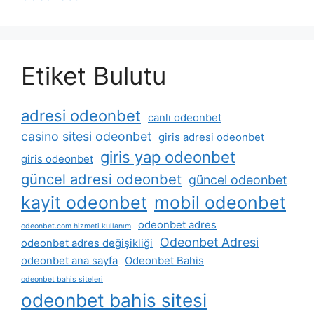
Etiket Bulutu
adresi odeonbet
canlı odeonbet
casino sitesi odeonbet
giris adresi odeonbet
giris yap odeonbet
giris odeonbet
güncel adresi odeonbet
güncel odeonbet
kayit odeonbet
mobil odeonbet
odeonbet adres
odeonbet.com hizmeti kullanım
Odeonbet Adresi
odeonbet adres değişikliği
odeonbet ana sayfa
Odeonbet Bahis
odeonbet bahis siteleri
odeonbet bahis sitesi