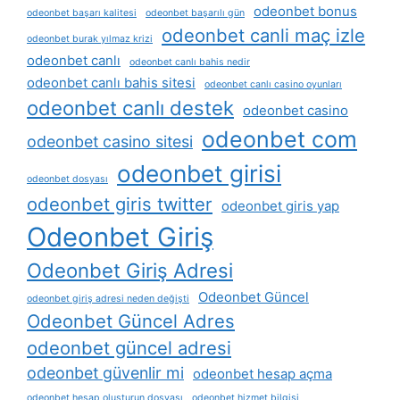
odeonbet bonus
odeonbet başarı kalitesi
odeonbet başarılı gün
odeonbet canli maç izle
odeonbet burak yılmaz krizi
odeonbet canlı
odeonbet canlı bahis nedir
odeonbet canlı bahis sitesi
odeonbet canlı casino oyunları
odeonbet canlı destek
odeonbet casino
odeonbet com
odeonbet casino sitesi
odeonbet girisi
odeonbet dosyası
odeonbet giris twitter
odeonbet giris yap
Odeonbet Giriş
Odeonbet Giriş Adresi
Odeonbet Güncel
odeonbet giriş adresi neden değişti
Odeonbet Güncel Adres
odeonbet güncel adresi
odeonbet güvenlir mi
odeonbet hesap açma
odeonbet hesap oluşturun dosyası
odeonbet hizmet bilgisi