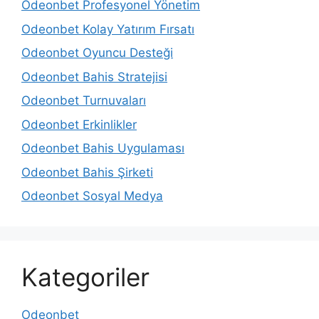
Odeonbet Profesyonel Yönetim
Odeonbet Kolay Yatırım Fırsatı
Odeonbet Oyuncu Desteği
Odeonbet Bahis Stratejisi
Odeonbet Turnuvaları
Odeonbet Erkinlikler
Odeonbet Bahis Uygulaması
Odeonbet Bahis Şirketi
Odeonbet Sosyal Medya
Kategoriler
Odeonbet