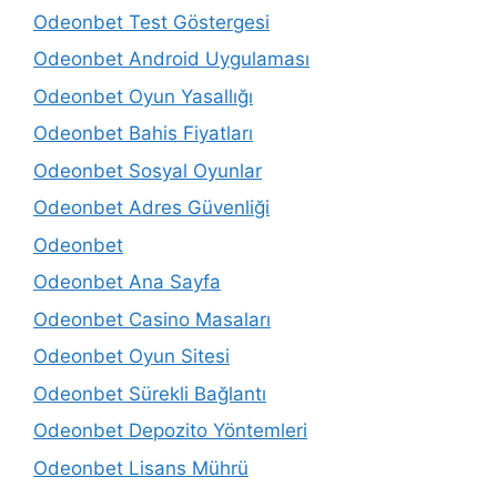
Odeonbet Test Göstergesi
Odeonbet Android Uygulaması
Odeonbet Oyun Yasallığı
Odeonbet Bahis Fiyatları
Odeonbet Sosyal Oyunlar
Odeonbet Adres Güvenliği
Odeonbet
Odeonbet Ana Sayfa
Odeonbet Casino Masaları
Odeonbet Oyun Sitesi
Odeonbet Sürekli Bağlantı
Odeonbet Depozito Yöntemleri
Odeonbet Lisans Mührü