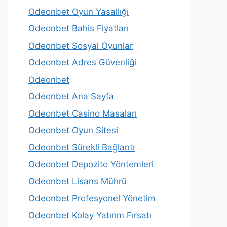
Odeonbet Oyun Yasallığı
Odeonbet Bahis Fiyatları
Odeonbet Sosyal Oyunlar
Odeonbet Adres Güvenliği
Odeonbet
Odeonbet Ana Sayfa
Odeonbet Casino Masaları
Odeonbet Oyun Sitesi
Odeonbet Sürekli Bağlantı
Odeonbet Depozito Yöntemleri
Odeonbet Lisans Mührü
Odeonbet Profesyonel Yönetim
Odeonbet Kolay Yatırım Fırsatı