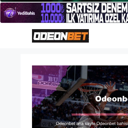
İçeriğe
atla