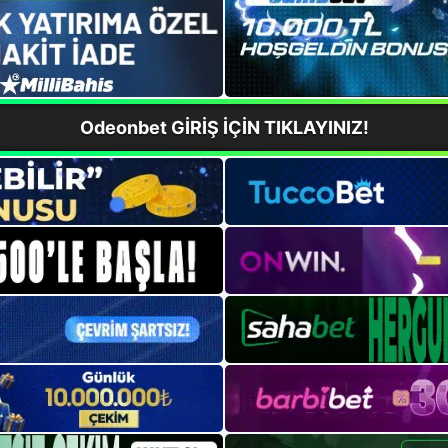
Odeonbet GİRİŞ İÇİN TIKLAYINIZ!