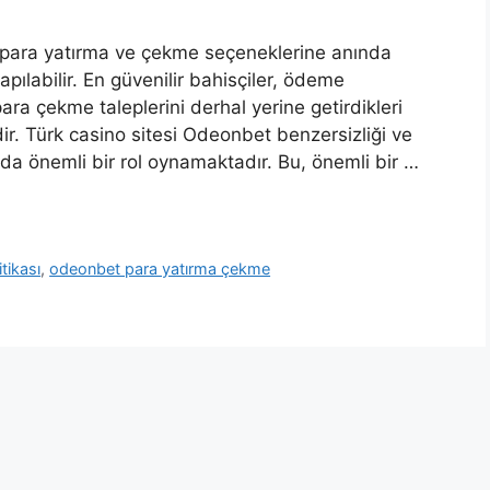
para yatırma ve çekme seçeneklerine anında
ılabilir. En güvenilir bahisçiler, ödeme
para çekme taleplerini derhal yerine getirdikleri
. Türk casino sitesi Odeonbet benzersizliği ve
ında önemli bir rol oynamaktadır. Bu, önemli bir …
tikası
,
odeonbet para yatırma çekme