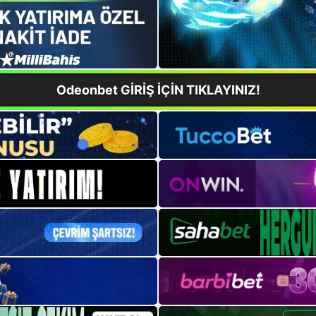
Odeonbet GİRİŞ İÇİN TIKLAYINIZ!