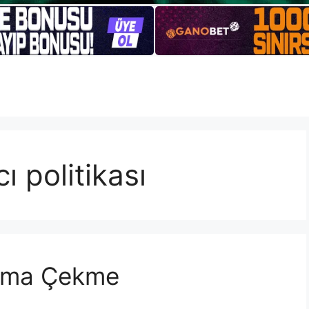
ı politikası
ırma Çekme