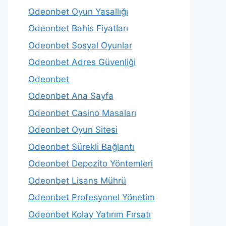
Odeonbet Oyun Yasallığı
Odeonbet Bahis Fiyatları
Odeonbet Sosyal Oyunlar
Odeonbet Adres Güvenliği
Odeonbet
Odeonbet Ana Sayfa
Odeonbet Casino Masaları
Odeonbet Oyun Sitesi
Odeonbet Sürekli Bağlantı
Odeonbet Depozito Yöntemleri
Odeonbet Lisans Mührü
Odeonbet Profesyonel Yönetim
Odeonbet Kolay Yatırım Fırsatı