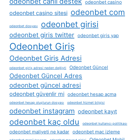
odeonbet canlı destek
odeonbet casino
odeonbet com
odeonbet casino sitesi
odeonbet girisi
odeonbet dosyası
odeonbet giris twitter
odeonbet giris yap
Odeonbet Giriş
Odeonbet Giriş Adresi
Odeonbet Güncel
odeonbet giriş adresi neden değişti
Odeonbet Güncel Adres
odeonbet güncel adresi
odeonbet güvenlir mi
odeonbet hesap açma
odeonbet hesap oluşturun dosyası
odeonbet hizmet bilgisi
odeonbet instagram
odeonbet kayıt
odeonbet kaç oldu
odeonbet kullanıcı politikası
odeonbet maliyeti ne kadar
odeonbet maç izleme
Odeonbet Mobil