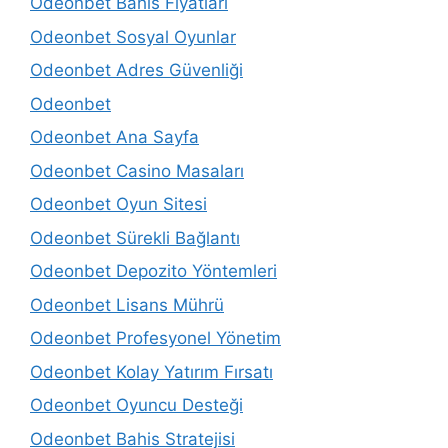
Odeonbet Bahis Fiyatları
Odeonbet Sosyal Oyunlar
Odeonbet Adres Güvenliği
Odeonbet
Odeonbet Ana Sayfa
Odeonbet Casino Masaları
Odeonbet Oyun Sitesi
Odeonbet Sürekli Bağlantı
Odeonbet Depozito Yöntemleri
Odeonbet Lisans Mührü
Odeonbet Profesyonel Yönetim
Odeonbet Kolay Yatırım Fırsatı
Odeonbet Oyuncu Desteği
Odeonbet Bahis Stratejisi