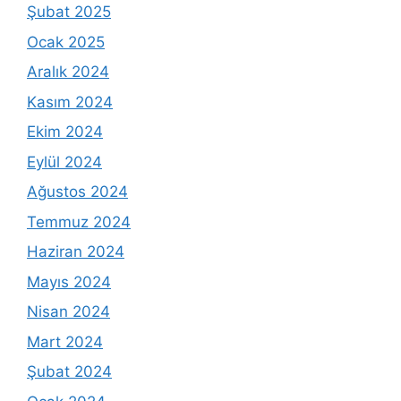
Şubat 2025
Ocak 2025
Aralık 2024
Kasım 2024
Ekim 2024
Eylül 2024
Ağustos 2024
Temmuz 2024
Haziran 2024
Mayıs 2024
Nisan 2024
Mart 2024
Şubat 2024