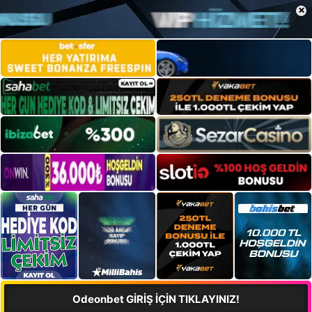
×
Odeonbet GİRİŞ İÇİN TIKLAYINIZ!