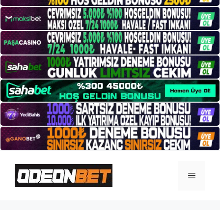
İçeriğe
atla
Menü