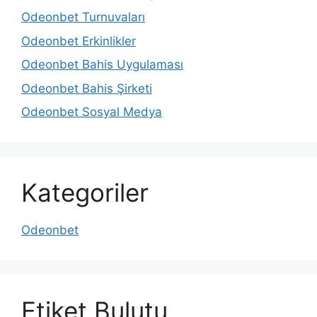
Odeonbet Turnuvaları
Odeonbet Erkinlikler
Odeonbet Bahis Uygulaması
Odeonbet Bahis Şirketi
Odeonbet Sosyal Medya
Kategoriler
Odeonbet
Etiket Bulutu