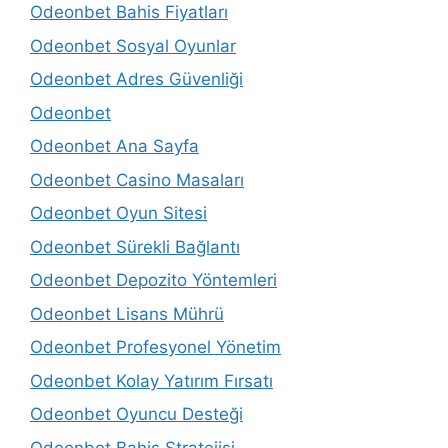
Odeonbet Bahis Fiyatları
Odeonbet Sosyal Oyunlar
Odeonbet Adres Güvenliği
Odeonbet
Odeonbet Ana Sayfa
Odeonbet Casino Masaları
Odeonbet Oyun Sitesi
Odeonbet Sürekli Bağlantı
Odeonbet Depozito Yöntemleri
Odeonbet Lisans Mührü
Odeonbet Profesyonel Yönetim
Odeonbet Kolay Yatırım Fırsatı
Odeonbet Oyuncu Desteği
Odeonbet Bahis Stratejisi