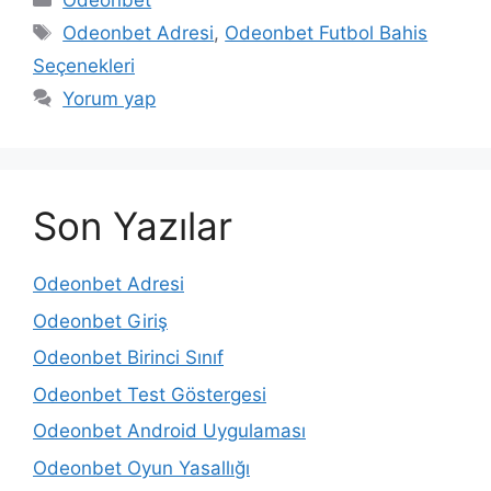
Odeonbet
Etiketler
Odeonbet Adresi
,
Odeonbet Futbol Bahis
Seçenekleri
Yorum yap
Son Yazılar
Odeonbet Adresi
Odeonbet Giriş
Odeonbet Birinci Sınıf
Odeonbet Test Göstergesi
Odeonbet Android Uygulaması
Odeonbet Oyun Yasallığı