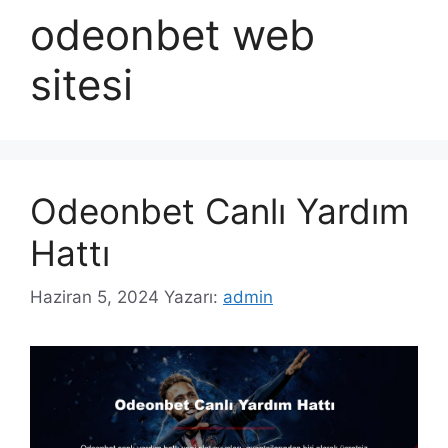
odeonbet web
sitesi
Odeonbet Canlı Yardım
Hattı
Haziran 5, 2024
Yazarı:
admin