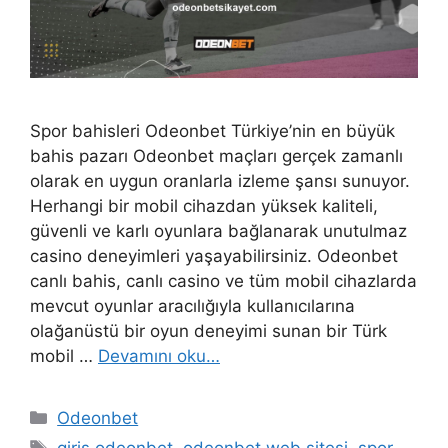
Spor bahisleri Odeonbet Türkiye’nin en büyük
bahis pazarı Odeonbet maçları gerçek zamanlı
olarak en uygun oranlarla izleme şansı sunuyor.
Herhangi bir mobil cihazdan yüksek kaliteli,
güvenli ve karlı oyunlara bağlanarak unutulmaz
casino deneyimleri yaşayabilirsiniz. Odeonbet
canlı bahis, canlı casino ve tüm mobil cihazlarda
mevcut oyunlar aracılığıyla kullanıcılarına
olağanüstü bir oyun deneyimi sunan bir Türk
mobil …
Devamını oku…
Kategoriler
Odeonbet
Etiketler