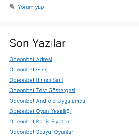
Yorum yap
Son Yazılar
Odeonbet Adresi
Odeonbet Giriş
Odeonbet Birinci Sınıf
Odeonbet Test Göstergesi
Odeonbet Android Uygulaması
Odeonbet Oyun Yasallığı
Odeonbet Bahis Fiyatları
Odeonbet Sosyal Oyunlar