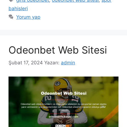
giris odeonbet
,
odeonbet web sitesi
,
spor
bahisleri
Yorum yap
Odeonbet Web Sitesi
Şubat 17, 2024
Yazarı:
admin