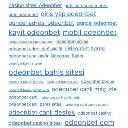
casino sitesi odeonbet
giris adresi odeonbet
giris yap odeonbet
giris odeonbet
güncel adresi odeonbet
güncel odeonbet
kayit odeonbet
mobil odeonbet
odeonbet adres
odeonbet.com hizmeti kullanım
Odeonbet Adresi
odeonbet adres değişikliği
odeonbet ana sayfa
Odeonbet Bahis
odeonbet bahis siteleri
odeonbet bahis sitesi
odeonbet bonus
odeonbet başarı kalitesi
odeonbet başarılı gün
odeonbet canli maç izle
odeonbet burak yılmaz krizi
odeonbet canlı
odeonbet canlı bahis nedir
odeonbet canlı bahis sitesi
odeonbet canlı casino oyunları
odeonbet canlı destek
odeonbet casino
odeonbet com
odeonbet casino sitesi