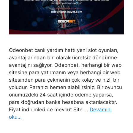
Odeonbet canlı yardım hattı yeni slot oyunları,
avantajlarından biri olarak ücretsiz döndürme
avantajını sağlıyor. Odeonbet, herhangi bir web
sitesine para yatırmanın veya herhangi bir web
sitesinden para çekmenin çok kolay ve hızlı bir
yoludur. Paranızı hemen alabilirsiniz. Bir oyuncu
önümüzdeki 24 saat içinde ödeme yaparsa,
para doğrudan banka hesabına aktarılacaktır.
Fiyat indirimleri de mevcut Site …
Devamını
oku…