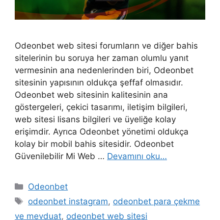
Odeonbet web sitesi forumların ve diğer bahis
sitelerinin bu soruya her zaman olumlu yanıt
vermesinin ana nedenlerinden biri, Odeonbet
sitesinin yapısının oldukça şeffaf olmasıdır.
Odeonbet web sitesinin kalitesinin ana
göstergeleri, çekici tasarımı, iletişim bilgileri,
web sitesi lisans bilgileri ve üyeliğe kolay
erişimdir. Ayrıca Odeonbet yönetimi oldukça
kolay bir mobil bahis sitesidir. Odeonbet
Güvenilebilir Mi Web …
Devamını oku…
Kategoriler
Odeonbet
Etiketler
odeonbet instagram
,
odeonbet para çekme
ve mevduat
,
odeonbet web sitesi