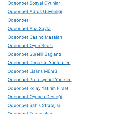
Odeonbet Sosyal Oyunlar
Odeonbet Adres Güvenliği
Odeonbet
Odeonbet Ana Sayfa
Odeonbet Casino Masaları
Odeonbet Oyun Sitesi
Odeonbet Sürekli Bağlantı
Odeonbet Depozito Yöntemleri
Odeonbet Lisans Mührü
Odeonbet Profesyonel Yönetim
Odeonbet Kolay Yatırım Fırsatı
Odeonbet Oyuncu Desteği
Odeonbet Bahis Stratejisi
Odeonbet Turnuvaları