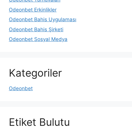
Odeonbet Erkinlikler
Odeonbet Bahis Uygulaması
Odeonbet Bahis Şirketi
Odeonbet Sosyal Medya
Kategoriler
Odeonbet
Etiket Bulutu