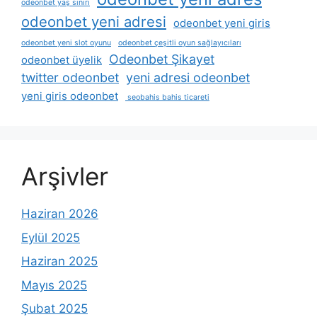
odeonbet yaş sınırı
odeonbet yeni adresi
odeonbet yeni giris
odeonbet yeni slot oyunu
odeonbet çeşitli oyun sağlayıcıları
Odeonbet Şikayet
odeonbet üyelik
twitter odeonbet
yeni adresi odeonbet
yeni giris odeonbet
seobahis bahis ticareti
Arşivler
Haziran 2026
Eylül 2025
Haziran 2025
Mayıs 2025
Şubat 2025