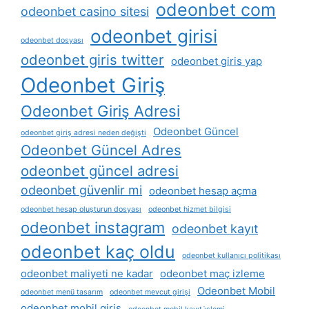
odeonbet com
odeonbet casino sitesi
odeonbet girisi
odeonbet dosyası
odeonbet giris twitter
odeonbet giris yap
Odeonbet Giriş
Odeonbet Giriş Adresi
Odeonbet Güncel
odeonbet giriş adresi neden değişti
Odeonbet Güncel Adres
odeonbet güncel adresi
odeonbet güvenlir mi
odeonbet hesap açma
odeonbet hesap oluşturun dosyası
odeonbet hizmet bilgisi
odeonbet instagram
odeonbet kayıt
odeonbet kaç oldu
odeonbet kullanıcı politikası
odeonbet maliyeti ne kadar
odeonbet maç izleme
Odeonbet Mobil
odeonbet menü tasarım
odeonbet mevcut girişi
odeonbet mobil giriş