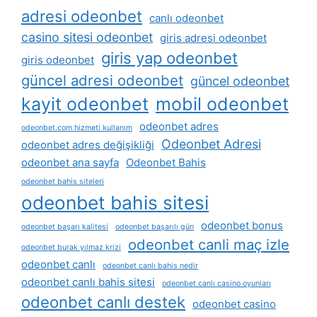
adresi odeonbet
canlı odeonbet
casino sitesi odeonbet
giris adresi odeonbet
giris yap odeonbet
giris odeonbet
güncel adresi odeonbet
güncel odeonbet
kayit odeonbet
mobil odeonbet
odeonbet adres
odeonbet.com hizmeti kullanım
Odeonbet Adresi
odeonbet adres değişikliği
odeonbet ana sayfa
Odeonbet Bahis
odeonbet bahis siteleri
odeonbet bahis sitesi
odeonbet bonus
odeonbet başarı kalitesi
odeonbet başarılı gün
odeonbet canli maç izle
odeonbet burak yılmaz krizi
odeonbet canlı
odeonbet canlı bahis nedir
odeonbet canlı bahis sitesi
odeonbet canlı casino oyunları
odeonbet canlı destek
odeonbet casino