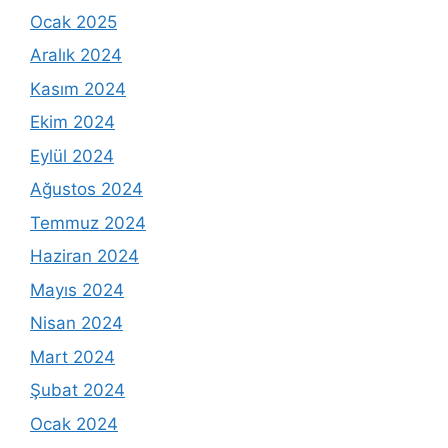
Ocak 2025
Aralık 2024
Kasım 2024
Ekim 2024
Eylül 2024
Ağustos 2024
Temmuz 2024
Haziran 2024
Mayıs 2024
Nisan 2024
Mart 2024
Şubat 2024
Ocak 2024