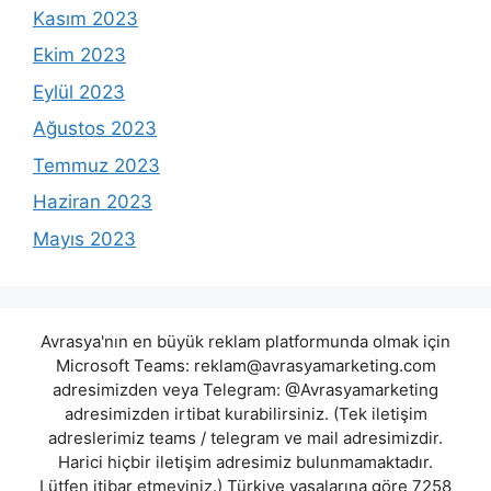
Kasım 2023
Ekim 2023
Eylül 2023
Ağustos 2023
Temmuz 2023
Haziran 2023
Mayıs 2023
Avrasya'nın en büyük reklam platformunda olmak için
Microsoft Teams:
reklam@avrasyamarketing.com
adresimizden veya Telegram: @Avrasyamarketing
adresimizden irtibat kurabilirsiniz. (Tek iletişim
adreslerimiz teams / telegram ve mail adresimizdir.
Harici hiçbir iletişim adresimiz bulunmamaktadır.
Lütfen itibar etmeyiniz.) Türkiye yasalarına göre 7258