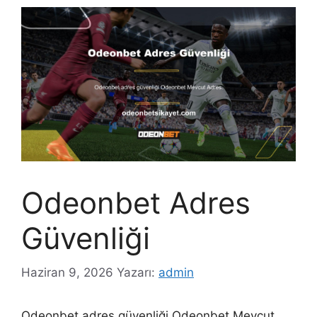
Odeonbet Adres
Güvenliği
Haziran 9, 2026
Yazarı:
admin
Odeonbet adres güvenliği Odeonbet Mevcut