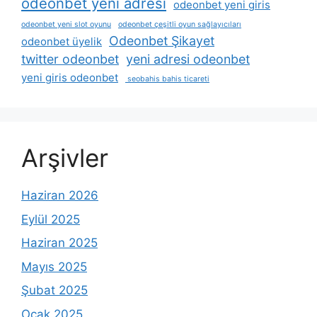
odeonbet yeni adresi
odeonbet yeni giris
odeonbet yeni slot oyunu
odeonbet çeşitli oyun sağlayıcıları
Odeonbet Şikayet
odeonbet üyelik
twitter odeonbet
yeni adresi odeonbet
yeni giris odeonbet
seobahis bahis ticareti
Arşivler
Haziran 2026
Eylül 2025
Haziran 2025
Mayıs 2025
Şubat 2025
Ocak 2025