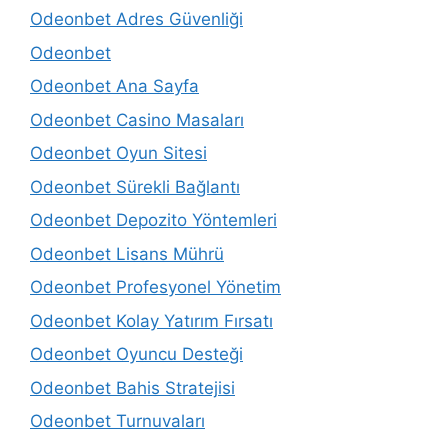
Odeonbet Adres Güvenliği
Odeonbet
Odeonbet Ana Sayfa
Odeonbet Casino Masaları
Odeonbet Oyun Sitesi
Odeonbet Sürekli Bağlantı
Odeonbet Depozito Yöntemleri
Odeonbet Lisans Mührü
Odeonbet Profesyonel Yönetim
Odeonbet Kolay Yatırım Fırsatı
Odeonbet Oyuncu Desteği
Odeonbet Bahis Stratejisi
Odeonbet Turnuvaları