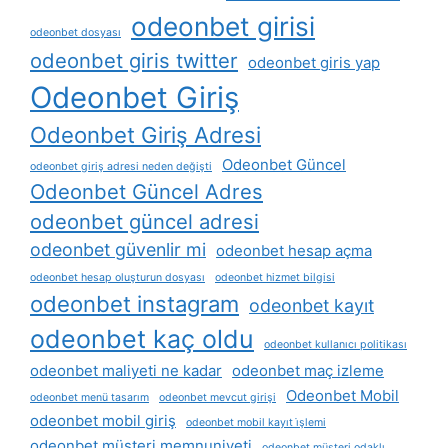
odeonbet girisi
odeonbet dosyası
odeonbet giris twitter
odeonbet giris yap
Odeonbet Giriş
Odeonbet Giriş Adresi
Odeonbet Güncel
odeonbet giriş adresi neden değişti
Odeonbet Güncel Adres
odeonbet güncel adresi
odeonbet güvenlir mi
odeonbet hesap açma
odeonbet hesap oluşturun dosyası
odeonbet hizmet bilgisi
odeonbet instagram
odeonbet kayıt
odeonbet kaç oldu
odeonbet kullanıcı politikası
odeonbet maliyeti ne kadar
odeonbet maç izleme
Odeonbet Mobil
odeonbet menü tasarım
odeonbet mevcut girişi
odeonbet mobil giriş
odeonbet mobil kayıt i̇şlemi
odeonbet müşteri memnuniyeti
odeonbet müşteri odaklı