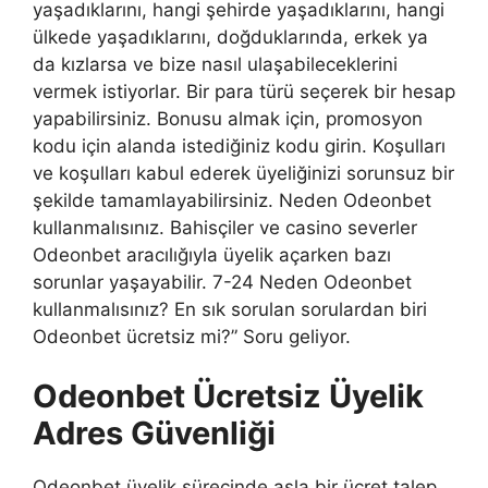
yaşadıklarını, hangi şehirde yaşadıklarını, hangi
ülkede yaşadıklarını, doğduklarında, erkek ya
da kızlarsa ve bize nasıl ulaşabileceklerini
vermek istiyorlar. Bir para türü seçerek bir hesap
yapabilirsiniz. Bonusu almak için, promosyon
kodu için alanda istediğiniz kodu girin. Koşulları
ve koşulları kabul ederek üyeliğinizi sorunsuz bir
şekilde tamamlayabilirsiniz. Neden Odeonbet
kullanmalısınız. Bahisçiler ve casino severler
Odeonbet aracılığıyla üyelik açarken bazı
sorunlar yaşayabilir. 7-24 Neden Odeonbet
kullanmalısınız? En sık sorulan sorulardan biri
Odeonbet ücretsiz mi?” Soru geliyor.
Odeonbet Ücretsiz Üyelik
Adres Güvenliği
Odeonbet üyelik sürecinde asla bir ücret talep