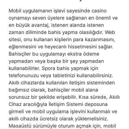
Mobil uygulamanın işlevi sayesinde casino
oynamayı seven üyelere sağlanan en önemli ve
en büyük avantaj, istenen alanda istenen
zaman diliminde bahis yapma olasılığıdır. Web
sitesi, onu kullanan kişilerin para kazanmasını,
eğlenmesini ve heyecanlı hissetmesini sağlar.
Bahisçiler bu uygulamayı ekstra ödeme
yapmadan veya başka bir şey yapmadan
kullanabilirler. Spora bahis yapmak için
telefonunuzu veya tabletinizi kullanabilirsiniz.
Akıllı cihazlarda kullanılan iletişim sisteminden
bağımsız olarak, bahisçiler mobil alana
sorunsuz bir şekilde erişebilir. Kısa sürede, Akıllı
Cihaz aracılığıyla İletişim Sistemi deposuna
girmeli ve mobil uygulama işlevini kullanmalı ve
akıllı cihazda ücretsiz olarak yüklemelisiniz.
Masaüstü sürümüyle oturum açmak için, mobil