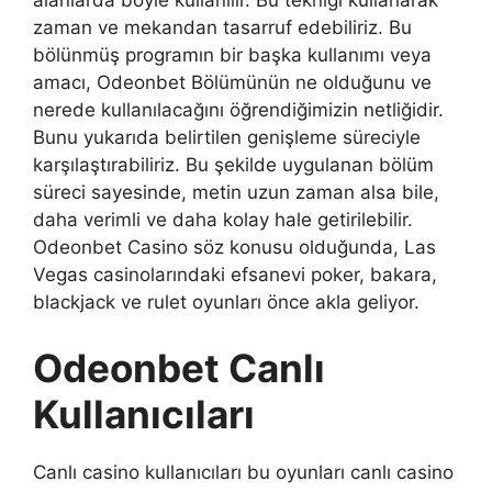
alanlarda böyle kullanılır. Bu tekniği kullanarak
zaman ve mekandan tasarruf edebiliriz. Bu
bölünmüş programın bir başka kullanımı veya
amacı, Odeonbet Bölümünün ne olduğunu ve
nerede kullanılacağını öğrendiğimizin netliğidir.
Bunu yukarıda belirtilen genişleme süreciyle
karşılaştırabiliriz. Bu şekilde uygulanan bölüm
süreci sayesinde, metin uzun zaman alsa bile,
daha verimli ve daha kolay hale getirilebilir.
Odeonbet Casino söz konusu olduğunda, Las
Vegas casinolarındaki efsanevi poker, bakara,
blackjack ve rulet oyunları önce akla geliyor.
Odeonbet Canlı
Kullanıcıları
Canlı casino kullanıcıları bu oyunları canlı casino