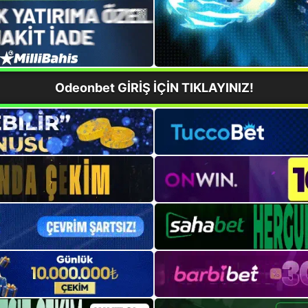
Odeonbet GİRİŞ İÇİN TIKLAYINIZ!