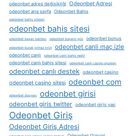
Odeonbet Adresi
odeonbet adres değişikliği
odeonbet ana sayfa
Odeonbet Bahis
odeonbet bahis siteleri
odeonbet bahis sitesi
odeonbet bonus
odeonbet başarı kalitesi
odeonbet başarılı gün
odeonbet canli maç izle
odeonbet burak yılmaz krizi
odeonbet canlı
odeonbet canlı bahis nedir
odeonbet canlı bahis sitesi
odeonbet canlı casino oyunları
odeonbet canlı destek
odeonbet casino
odeonbet com
odeonbet casino sitesi
odeonbet girisi
odeonbet dosyası
odeonbet giris twitter
odeonbet giris yap
Odeonbet Giriş
Odeonbet Giriş Adresi
Odeonbet Güncel