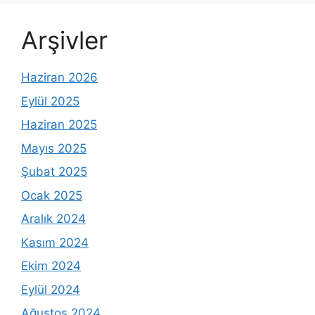
Arşivler
Haziran 2026
Eylül 2025
Haziran 2025
Mayıs 2025
Şubat 2025
Ocak 2025
Aralık 2024
Kasım 2024
Ekim 2024
Eylül 2024
Ağustos 2024