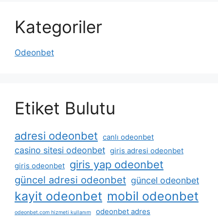
Kategoriler
Odeonbet
Etiket Bulutu
adresi odeonbet
canlı odeonbet
casino sitesi odeonbet
giris adresi odeonbet
giris yap odeonbet
giris odeonbet
güncel adresi odeonbet
güncel odeonbet
kayit odeonbet
mobil odeonbet
odeonbet adres
odeonbet.com hizmeti kullanım