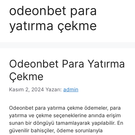
odeonbet para
yatırma çekme
Odeonbet Para Yatırma
Çekme
Kasım 2, 2024
Yazarı:
admin
Odeonbet para yatırma çekme ödemeler, para
yatırma ve çekme seçeneklerine anında erişim
sunan bir döngüyü tamamlayarak yapılabilir. En
güvenilir bahisçiler, ödeme sorunlarıyla