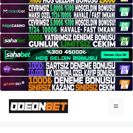
İçeriğe
atla
Menü