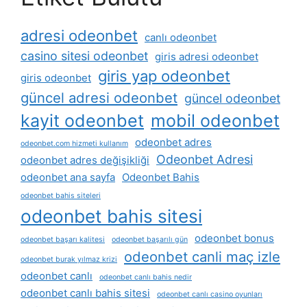
adresi odeonbet
canlı odeonbet
casino sitesi odeonbet
giris adresi odeonbet
giris yap odeonbet
giris odeonbet
güncel adresi odeonbet
güncel odeonbet
kayit odeonbet
mobil odeonbet
odeonbet adres
odeonbet.com hizmeti kullanım
Odeonbet Adresi
odeonbet adres değişikliği
odeonbet ana sayfa
Odeonbet Bahis
odeonbet bahis siteleri
odeonbet bahis sitesi
odeonbet bonus
odeonbet başarı kalitesi
odeonbet başarılı gün
odeonbet canli maç izle
odeonbet burak yılmaz krizi
odeonbet canlı
odeonbet canlı bahis nedir
odeonbet canlı bahis sitesi
odeonbet canlı casino oyunları