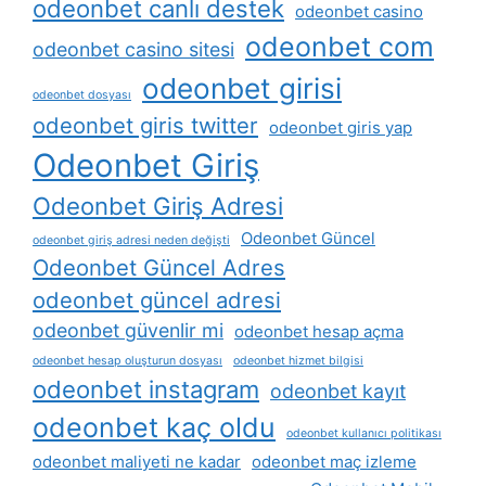
odeonbet canlı destek
odeonbet casino
odeonbet com
odeonbet casino sitesi
odeonbet girisi
odeonbet dosyası
odeonbet giris twitter
odeonbet giris yap
Odeonbet Giriş
Odeonbet Giriş Adresi
Odeonbet Güncel
odeonbet giriş adresi neden değişti
Odeonbet Güncel Adres
odeonbet güncel adresi
odeonbet güvenlir mi
odeonbet hesap açma
odeonbet hesap oluşturun dosyası
odeonbet hizmet bilgisi
odeonbet instagram
odeonbet kayıt
odeonbet kaç oldu
odeonbet kullanıcı politikası
odeonbet maliyeti ne kadar
odeonbet maç izleme