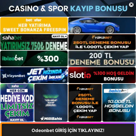
×
Odeonbet GİRİŞ İÇİN TIKLAYINIZ!