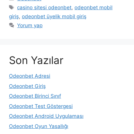
Etiketler
casino sitesi odeonbet
,
odeonbet mobil
giriş
,
odeonbet üyelik mobil giriş
Yorum yap
Son Yazılar
Odeonbet Adresi
Odeonbet Giriş
Odeonbet Birinci Sınıf
Odeonbet Test Göstergesi
Odeonbet Android Uygulaması
Odeonbet Oyun Yasallığı