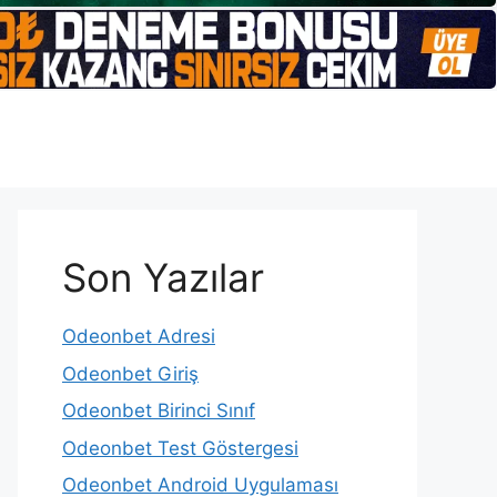
Son Yazılar
Odeonbet Adresi
Odeonbet Giriş
Odeonbet Birinci Sınıf
Odeonbet Test Göstergesi
Odeonbet Android Uygulaması