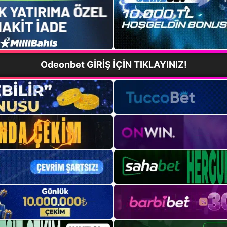
Odeonbet GİRİŞ İÇİN TIKLAYINIZ!