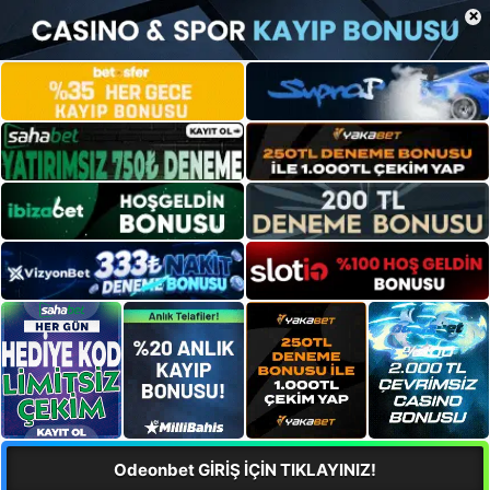
×
Odeonbet GİRİŞ İÇİN TIKLAYINIZ!