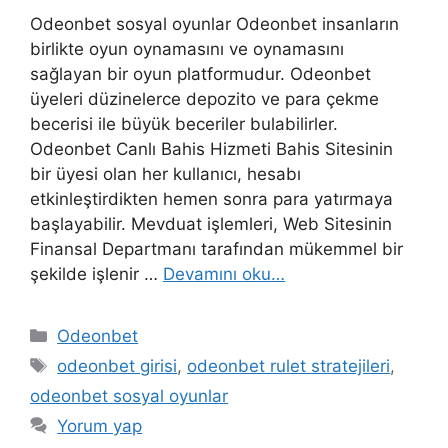
Odeonbet sosyal oyunlar Odeonbet insanların
birlikte oyun oynamasını ve oynamasını
sağlayan bir oyun platformudur. Odeonbet
üyeleri düzinelerce depozito ve para çekme
becerisi ile büyük beceriler bulabilirler.
Odeonbet Canlı Bahis Hizmeti Bahis Sitesinin
bir üyesi olan her kullanıcı, hesabı
etkinleştirdikten hemen sonra para yatırmaya
başlayabilir. Mevduat işlemleri, Web Sitesinin
Finansal Departmanı tarafından mükemmel bir
şekilde işlenir …
Devamını oku…
Kategoriler
Odeonbet
Etiketler
odeonbet girisi
,
odeonbet rulet stratejileri
,
odeonbet sosyal oyunlar
Yorum yap