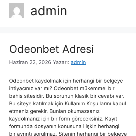
admin
Odeonbet Adresi
Haziran 22, 2026
Yazarı:
admin
Odeonbet kaydolmak için herhangi bir belgeye
ihtiyacınız var mı? Odeonbet mükemmel bir
bahis sitesidir. Bu sorunun klasik bir cevabı var.
Bu siteye katılmak için Kullanım Koşullarını kabul
etmeniz gerekir. Bunları okumazsanız
kaydolmanız için bir form göreceksiniz. Kayıt
formunda dosyanın konusuna ilişkin herhangi
bir ayrıntı sorulmaz. Sitenin herhangi bir belgeye