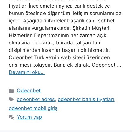
Fiyatları İncelemeleri ayrıca canlı destek ve
bunun ötesinde diğer tüm iletişim sorunlarını da
içerir. Aşağıdaki ifadeler başarılı canlı sohbet
alanlarını vurgulamaktadır, Şirketin Müşteri
Hizmetleri Departmanının her zaman açık
olmasına ek olarak, burada çalışan tüm
disiplinlerden insanlar başarılı bir hizmettir.
Odeonbet Türkiye’nin web sitesi üzerinden
erişilmesi kolaydır. Buna ek olarak, Odeonbet …
Devamını oku…
Kategoriler
Odeonbet
Etiketler
odeonbet adres
,
odeonbet bahis fiyatları
,
odeonbet mobil giriş
Yorum yap