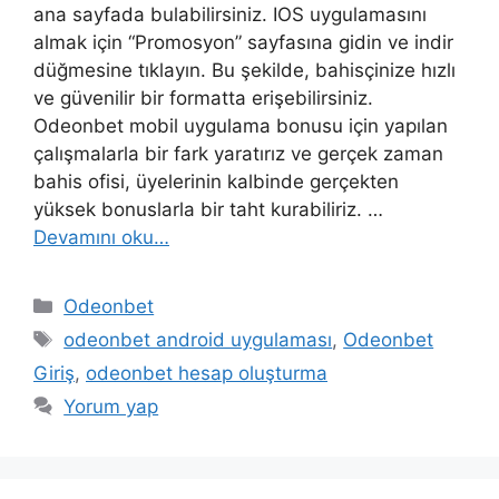
ana sayfada bulabilirsiniz. IOS uygulamasını
almak için “Promosyon” sayfasına gidin ve indir
düğmesine tıklayın. Bu şekilde, bahisçinize hızlı
ve güvenilir bir formatta erişebilirsiniz.
Odeonbet mobil uygulama bonusu için yapılan
çalışmalarla bir fark yaratırız ve gerçek zaman
bahis ofisi, üyelerinin kalbinde gerçekten
yüksek bonuslarla bir taht kurabiliriz. …
Devamını oku…
Kategoriler
Odeonbet
Etiketler
odeonbet android uygulaması
,
Odeonbet
Giriş
,
odeonbet hesap oluşturma
Yorum yap