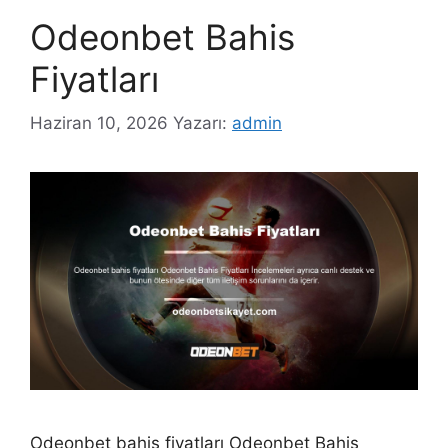
Odeonbet Bahis
Fiyatları
Haziran 10, 2026
Yazarı:
admin
Odeonbet bahis fiyatları Odeonbet Bahis