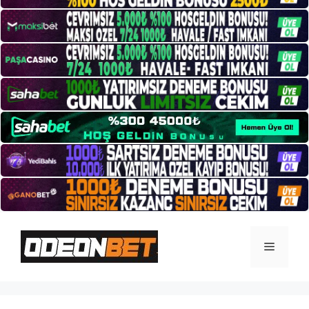
İçeriğe
atla
Menü