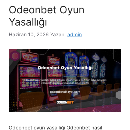
Odeonbet Oyun
Yasallığı
Haziran 10, 2026
Yazarı:
admin
Odeonbet oyun yasallığı Odeonbet nasıl