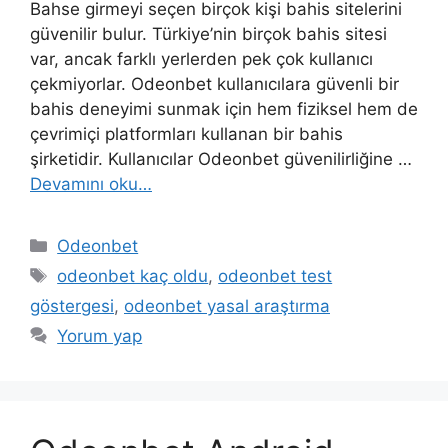
Bahse girmeyi seçen birçok kişi bahis sitelerini
güvenilir bulur. Türkiye’nin birçok bahis sitesi
var, ancak farklı yerlerden pek çok kullanıcı
çekmiyorlar. Odeonbet kullanıcılara güvenli bir
bahis deneyimi sunmak için hem fiziksel hem de
çevrimiçi platformları kullanan bir bahis
şirketidir. Kullanıcılar Odeonbet güvenilirliğine …
Devamını oku…
Kategoriler
Odeonbet
Etiketler
odeonbet kaç oldu
,
odeonbet test
göstergesi
,
odeonbet yasal araştırma
Yorum yap