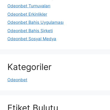
Odeonbet Turnuvaları
Odeonbet Erkinlikler
Odeonbet Bahis Uygulaması
Odeonbet Bahis Şirketi
Odeonbet Sosyal Medya
Kategoriler
Odeonbet
Etiket Bulutu