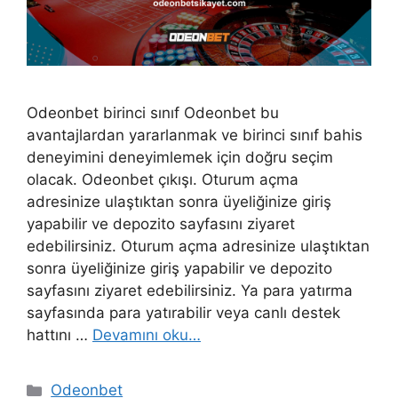
Odeonbet birinci sınıf Odeonbet bu
avantajlardan yararlanmak ve birinci sınıf bahis
deneyimini deneyimlemek için doğru seçim
olacak. Odeonbet çıkışı. Oturum açma
adresinize ulaştıktan sonra üyeliğinize giriş
yapabilir ve depozito sayfasını ziyaret
edebilirsiniz. Oturum açma adresinize ulaştıktan
sonra üyeliğinize giriş yapabilir ve depozito
sayfasını ziyaret edebilirsiniz. Ya para yatırma
sayfasında para yatırabilir veya canlı destek
hattını …
Devamını oku…
Kategoriler
Odeonbet