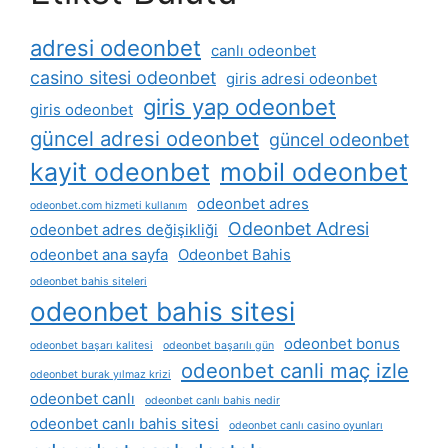
adresi odeonbet
canlı odeonbet
casino sitesi odeonbet
giris adresi odeonbet
giris yap odeonbet
giris odeonbet
güncel adresi odeonbet
güncel odeonbet
kayit odeonbet
mobil odeonbet
odeonbet adres
odeonbet.com hizmeti kullanım
Odeonbet Adresi
odeonbet adres değişikliği
odeonbet ana sayfa
Odeonbet Bahis
odeonbet bahis siteleri
odeonbet bahis sitesi
odeonbet bonus
odeonbet başarı kalitesi
odeonbet başarılı gün
odeonbet canli maç izle
odeonbet burak yılmaz krizi
odeonbet canlı
odeonbet canlı bahis nedir
odeonbet canlı bahis sitesi
odeonbet canlı casino oyunları