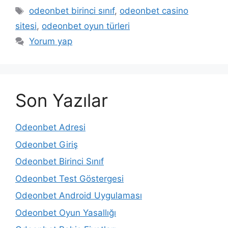
Etiketler
odeonbet birinci sınıf
,
odeonbet casino
sitesi
,
odeonbet oyun türleri
Yorum yap
Son Yazılar
Odeonbet Adresi
Odeonbet Giriş
Odeonbet Birinci Sınıf
Odeonbet Test Göstergesi
Odeonbet Android Uygulaması
Odeonbet Oyun Yasallığı