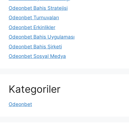
Odeonbet Bahis Stratejisi
Odeonbet Turnuvaları
Odeonbet Erkinlikler
Odeonbet Bahis Uygulaması
Odeonbet Bahis Şirketi
Odeonbet Sosyal Medya
Kategoriler
Odeonbet