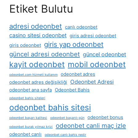
Etiket Bulutu
adresi odeonbet
canlı odeonbet
casino sitesi odeonbet
giris adresi odeonbet
giris yap odeonbet
giris odeonbet
güncel adresi odeonbet
güncel odeonbet
kayit odeonbet
mobil odeonbet
odeonbet adres
odeonbet.com hizmeti kullanım
Odeonbet Adresi
odeonbet adres değişikliği
odeonbet ana sayfa
Odeonbet Bahis
odeonbet bahis siteleri
odeonbet bahis sitesi
odeonbet bonus
odeonbet başarı kalitesi
odeonbet başarılı gün
odeonbet canli maç izle
odeonbet burak yılmaz krizi
odeonbet canlı
odeonbet canlı bahis nedir