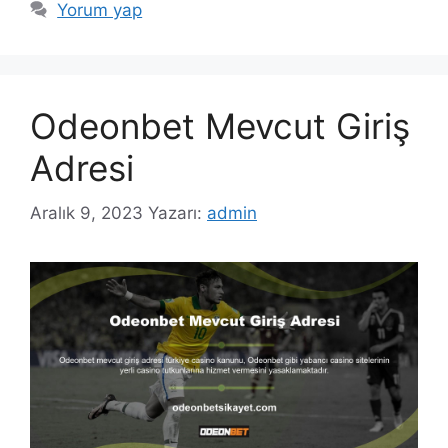
Yorum yap
Odeonbet Mevcut Giriş
Adresi
Aralık 9, 2023
Yazarı:
admin