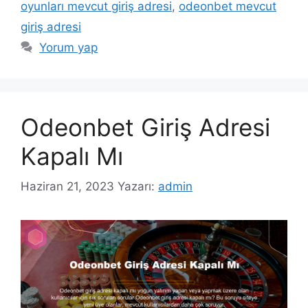
oyunları mevcut giriş adresi
,
odeonbet mevcut
giriş adresi
Yorum yap
Odeonbet Giriş Adresi
Kapalı Mı
Haziran 21, 2023
Yazarı:
admin