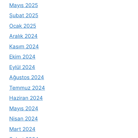
Mayıs 2025
Şubat 2025
Ocak 2025
Aralık 2024
Kasım 2024
Ekim 2024
Eylül 2024
Ağustos 2024
Temmuz 2024
Haziran 2024
Mayıs 2024
Nisan 2024
Mart 2024