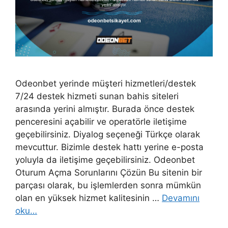
Odeonbet yerinde müşteri hizmetleri/destek
7/24 destek hizmeti sunan bahis siteleri
arasında yerini almıştır. Burada önce destek
penceresini açabilir ve operatörle iletişime
geçebilirsiniz. Diyalog seçeneği Türkçe olarak
mevcuttur. Bizimle destek hattı yerine e-posta
yoluyla da iletişime geçebilirsiniz. Odeonbet
Oturum Açma Sorunlarını Çözün Bu sitenin bir
parçası olarak, bu işlemlerden sonra mümkün
olan en yüksek hizmet kalitesinin …
Devamını
oku…