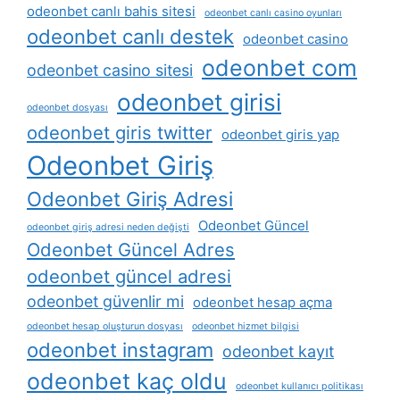
odeonbet canlı bahis sitesi
odeonbet canlı casino oyunları
odeonbet canlı destek
odeonbet casino
odeonbet com
odeonbet casino sitesi
odeonbet girisi
odeonbet dosyası
odeonbet giris twitter
odeonbet giris yap
Odeonbet Giriş
Odeonbet Giriş Adresi
Odeonbet Güncel
odeonbet giriş adresi neden değişti
Odeonbet Güncel Adres
odeonbet güncel adresi
odeonbet güvenlir mi
odeonbet hesap açma
odeonbet hesap oluşturun dosyası
odeonbet hizmet bilgisi
odeonbet instagram
odeonbet kayıt
odeonbet kaç oldu
odeonbet kullanıcı politikası