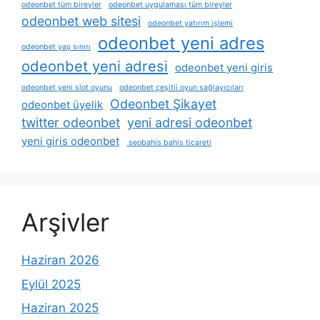
odeonbet tüm bireyler
odeonbet uygulaması tüm bireyler
odeonbet web sitesi
odeonbet yatırım i̇şlemi
odeonbet yeni adres
odeonbet yaş sınırı
odeonbet yeni adresi
odeonbet yeni giris
odeonbet yeni slot oyunu
odeonbet çeşitli oyun sağlayıcıları
Odeonbet Şikayet
odeonbet üyelik
twitter odeonbet
yeni adresi odeonbet
yeni giris odeonbet
seobahis bahis ticareti
Arşivler
Haziran 2026
Eylül 2025
Haziran 2025