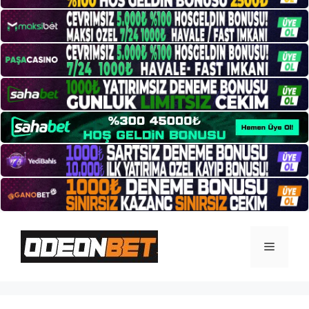
İçeriğe
atla
Menü