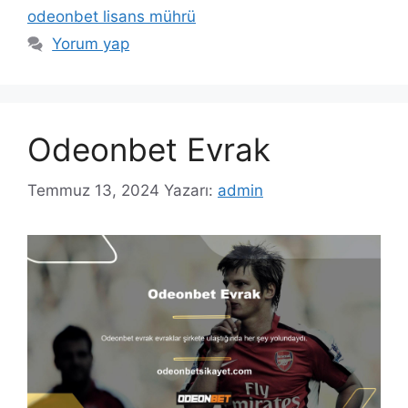
odeonbet lisans mührü
Yorum yap
Odeonbet Evrak
Temmuz 13, 2024
Yazarı:
admin