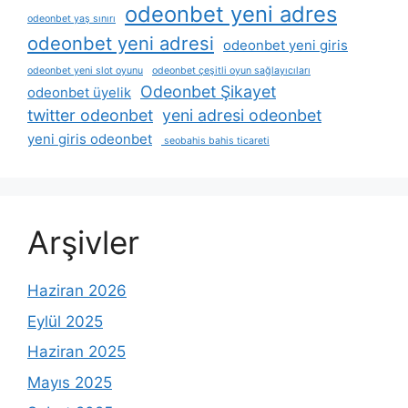
odeonbet yeni adres
odeonbet yaş sınırı
odeonbet yeni adresi
odeonbet yeni giris
odeonbet yeni slot oyunu
odeonbet çeşitli oyun sağlayıcıları
Odeonbet Şikayet
odeonbet üyelik
twitter odeonbet
yeni adresi odeonbet
yeni giris odeonbet
seobahis bahis ticareti
Arşivler
Haziran 2026
Eylül 2025
Haziran 2025
Mayıs 2025