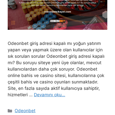
Odeonbet giriş adresi kapalı mı yoğun yatırım
yapan veya yapmak üzere olan kullanıcılar için
sık sorulan sorular Odeonbet giriş adresi kapalı
mı? Bu soruyu siteye yeni üye olanlar, mevcut
kullanıcılardan daha çok soruyor. Odeonbet
online bahis ve casino sitesi, kullanıcılarına çok
çeşitli bahis ve casino oyunları sunmaktadır.
Site, en fazla sayıda aktif kullanıcıya sahiptir,
hizmetleri …
Devamını oku…
Kategoriler
Odeonbet