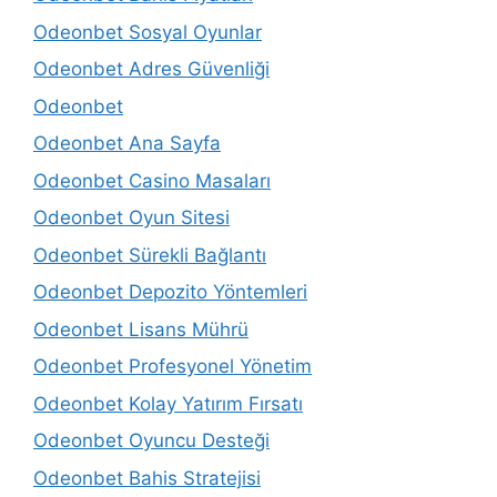
Odeonbet Sosyal Oyunlar
Odeonbet Adres Güvenliği
Odeonbet
Odeonbet Ana Sayfa
Odeonbet Casino Masaları
Odeonbet Oyun Sitesi
Odeonbet Sürekli Bağlantı
Odeonbet Depozito Yöntemleri
Odeonbet Lisans Mührü
Odeonbet Profesyonel Yönetim
Odeonbet Kolay Yatırım Fırsatı
Odeonbet Oyuncu Desteği
Odeonbet Bahis Stratejisi