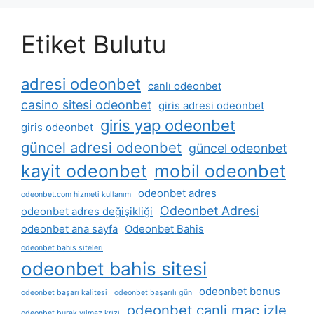
Etiket Bulutu
adresi odeonbet
canlı odeonbet
casino sitesi odeonbet
giris adresi odeonbet
giris yap odeonbet
giris odeonbet
güncel adresi odeonbet
güncel odeonbet
kayit odeonbet
mobil odeonbet
odeonbet adres
odeonbet.com hizmeti kullanım
Odeonbet Adresi
odeonbet adres değişikliği
odeonbet ana sayfa
Odeonbet Bahis
odeonbet bahis siteleri
odeonbet bahis sitesi
odeonbet bonus
odeonbet başarı kalitesi
odeonbet başarılı gün
odeonbet canli maç izle
odeonbet burak yılmaz krizi