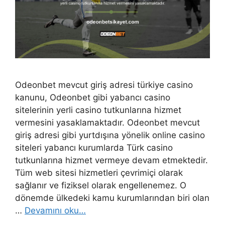
Odeonbet mevcut giriş adresi türkiye casino
kanunu, Odeonbet gibi yabancı casino
sitelerinin yerli casino tutkunlarına hizmet
vermesini yasaklamaktadır. Odeonbet mevcut
giriş adresi gibi yurtdışına yönelik online casino
siteleri yabancı kurumlarda Türk casino
tutkunlarına hizmet vermeye devam etmektedir.
Tüm web sitesi hizmetleri çevrimiçi olarak
sağlanır ve fiziksel olarak engellenemez. O
dönemde ülkedeki kamu kurumlarından biri olan
…
Devamını oku…