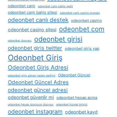
odeonbet canlı
odeonbet canlı bahis nedir
odeonbet canlı bahis sitesi
odeonbet canlı casino oyunları
odeonbet canlı destek
odeonbet casino
odeonbet com
odeonbet casino sitesi
odeonbet girisi
odeonbet dosyası
odeonbet giris twitter
odeonbet giris yap
Odeonbet Giriş
Odeonbet Giriş Adresi
Odeonbet Güncel
odeonbet giriş adresi neden değişti
Odeonbet Güncel Adres
odeonbet güncel adresi
odeonbet güvenlir mi
odeonbet hesap açma
odeonbet hesap oluşturun dosyası
odeonbet hizmet bilgisi
odeonbet instagram
odeonbet kayıt