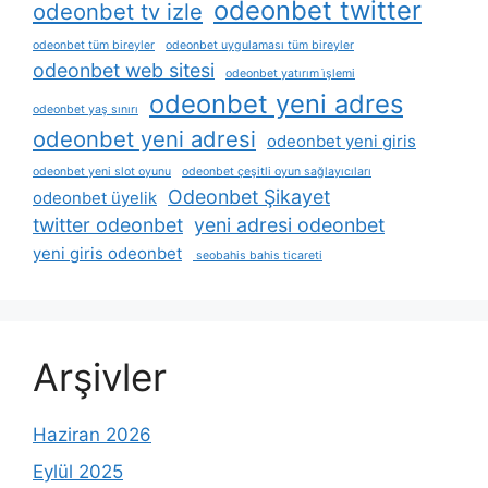
odeonbet twitter
odeonbet tv izle
odeonbet tüm bireyler
odeonbet uygulaması tüm bireyler
odeonbet web sitesi
odeonbet yatırım i̇şlemi
odeonbet yeni adres
odeonbet yaş sınırı
odeonbet yeni adresi
odeonbet yeni giris
odeonbet yeni slot oyunu
odeonbet çeşitli oyun sağlayıcıları
Odeonbet Şikayet
odeonbet üyelik
twitter odeonbet
yeni adresi odeonbet
yeni giris odeonbet
seobahis bahis ticareti
Arşivler
Haziran 2026
Eylül 2025