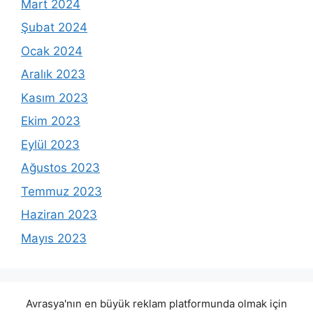
Mart 2024
Şubat 2024
Ocak 2024
Aralık 2023
Kasım 2023
Ekim 2023
Eylül 2023
Ağustos 2023
Temmuz 2023
Haziran 2023
Mayıs 2023
Avrasya'nın en büyük reklam platformunda olmak için