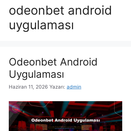
odeonbet android
uygulaması
Odeonbet Android
Uygulaması
Haziran 11, 2026
Yazarı:
admin