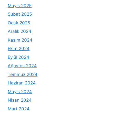
Mayıs 2025
Şubat 2025
Ocak 2025
Aralık 2024
Kasım 2024
Ekim 2024
Eylül 2024
Ağustos 2024
Temmuz 2024
Haziran 2024
Mayıs 2024
Nisan 2024
Mart 2024