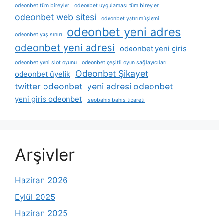
odeonbet tüm bireyler
odeonbet uygulaması tüm bireyler
odeonbet web sitesi
odeonbet yatırım i̇şlemi
odeonbet yeni adres
odeonbet yaş sınırı
odeonbet yeni adresi
odeonbet yeni giris
odeonbet yeni slot oyunu
odeonbet çeşitli oyun sağlayıcıları
Odeonbet Şikayet
odeonbet üyelik
twitter odeonbet
yeni adresi odeonbet
yeni giris odeonbet
seobahis bahis ticareti
Arşivler
Haziran 2026
Eylül 2025
Haziran 2025