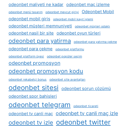
odeonbet maliyeti ne kadar
odeonbet maç izleme
Odeonbet Mobil
odeonbet menü tasarım
odeonbet mevcut girişi
odeonbet mobil giriş
odeonbet mobil kayıt i̇şlemi
odeonbet müşteri memnuniyeti
odeonbet müşteri odaklı
odeonbet nasil bir site
odeonbet oyun türleri
odeonbet para yatirma
odeonbet para yatırma çekme
odeonbet para çekme
odeonbet platformu
odeonbet platform üyesi
odeonbet popüler seçim
odeonbet promosyon
odeonbet promosyon kodu
odeonbet rekabetçi bonus
odeonbet site avantajları
odeonbet sitesi
odeonbet sorun çözümü
odeonbet spor bahisleri
odeonbet telegram
odeonbet ticareti
odeonbet tv canli maç izle
odeonbet tv canli maç
odeonbet twitter
odeonbet tv izle