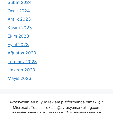
Şubat 2024
Ocak 2024
Aralık 2023
Kasım 2023
Ekim 2023
Eylül 2023
Ağustos 2023
Temmuz 2023
Haziran 2023
Mayıs 2023
Avrasya'nın en büyük reklam platformunda olmak için
Microsoft Teams:
reklam@avrasyamarketing.com