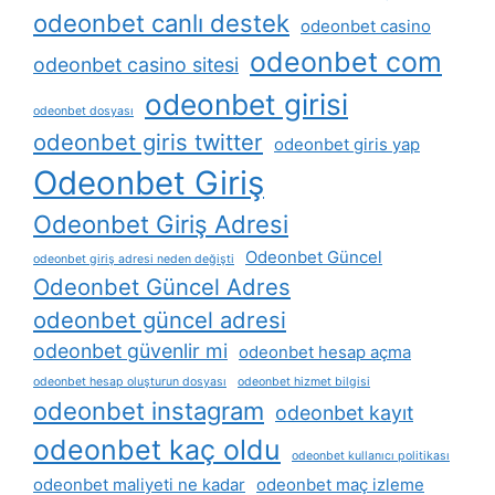
odeonbet canlı destek
odeonbet casino
odeonbet com
odeonbet casino sitesi
odeonbet girisi
odeonbet dosyası
odeonbet giris twitter
odeonbet giris yap
Odeonbet Giriş
Odeonbet Giriş Adresi
Odeonbet Güncel
odeonbet giriş adresi neden değişti
Odeonbet Güncel Adres
odeonbet güncel adresi
odeonbet güvenlir mi
odeonbet hesap açma
odeonbet hesap oluşturun dosyası
odeonbet hizmet bilgisi
odeonbet instagram
odeonbet kayıt
odeonbet kaç oldu
odeonbet kullanıcı politikası
odeonbet maliyeti ne kadar
odeonbet maç izleme