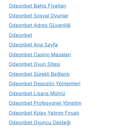
Odeonbet Bahis Fiyatları
Odeonbet Sosyal Oyunlar
Odeonbet Adres Güvenliği
Odeonbet
Odeonbet Ana Sayfa
Odeonbet Casino Masaları
Odeonbet Oyun Sitesi
Odeonbet Sürekli Bağlantı
Odeonbet Depozito Yöntemleri
Odeonbet Lisans Mührü
Odeonbet Profesyonel Yönetim
Odeonbet Kolay Yatırım Fırsatı
Odeonbet Oyuncu Desteği