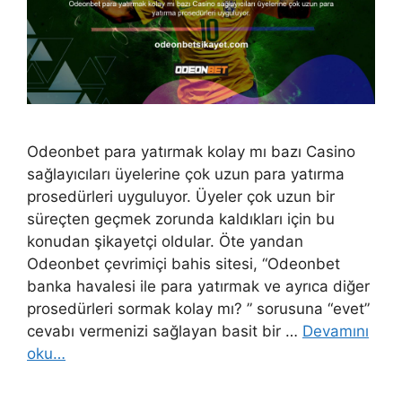
Odeonbet para yatırmak kolay mı bazı Casino
sağlayıcıları üyelerine çok uzun para yatırma
prosedürleri uyguluyor. Üyeler çok uzun bir
süreçten geçmek zorunda kaldıkları için bu
konudan şikayetçi oldular. Öte yandan
Odeonbet çevrimiçi bahis sitesi, “Odeonbet
banka havalesi ile para yatırmak ve ayrıca diğer
prosedürleri sormak kolay mı? ” sorusuna “evet”
cevabı vermenizi sağlayan basit bir …
Devamını
oku…