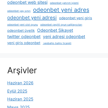
odeonbet web sitesi
odeonbet yatırım i̇şlemi
odeonbet yeni adres
odeonbet yaş sınırı
odeonbet yeni adresi
odeonbet yeni giris
odeonbet yeni slot oyunu
odeonbet çeşitli oyun sağlayıcıları
Odeonbet Şikayet
odeonbet üyelik
twitter odeonbet
yeni adresi odeonbet
yeni giris odeonbet
seobahis bahis ticareti
Arşivler
Haziran 2026
Eylül 2025
Haziran 2025
Mayıs 2025