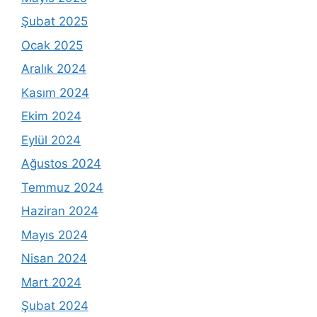
Şubat 2025
Ocak 2025
Aralık 2024
Kasım 2024
Ekim 2024
Eylül 2024
Ağustos 2024
Temmuz 2024
Haziran 2024
Mayıs 2024
Nisan 2024
Mart 2024
Şubat 2024