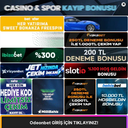
×
Odeonbet GİRİŞ İÇİN TIKLAYINIZ!