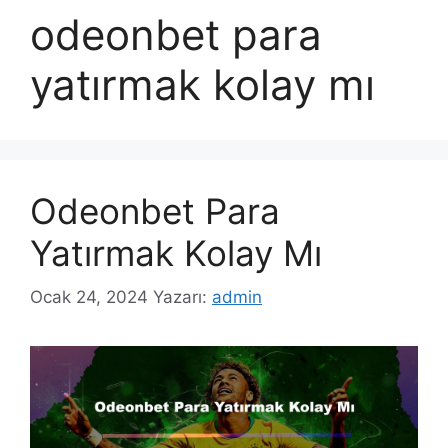
odeonbet para
yatırmak kolay mı
Odeonbet Para
Yatırmak Kolay Mı
Ocak 24, 2024
Yazarı:
admin