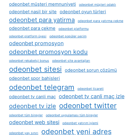
odeonbet müşteri memnuniyeti
odeonbet müşteri odaklı
odeonbet nasil bir site
odeonbet oyun türleri
odeonbet para yatirma
odeonbet para yatırma çekme
odeonbet para çekme
odeonbet platformu
odeonbet platform üyesi
odeonbet popüler seçim
odeonbet promosyon
odeonbet promosyon kodu
odeonbet rekabetçi bonus
odeonbet site avantajları
odeonbet sitesi
odeonbet sorun çözümü
odeonbet spor bahisleri
odeonbet telegram
odeonbet ticareti
odeonbet tv canli maç izle
odeonbet tv canli maç
odeonbet twitter
odeonbet tv izle
odeonbet tüm bireyler
odeonbet uygulaması tüm bireyler
odeonbet web sitesi
odeonbet yatırım i̇şlemi
odeonbet yeni adres
odeonbet yaş sınırı