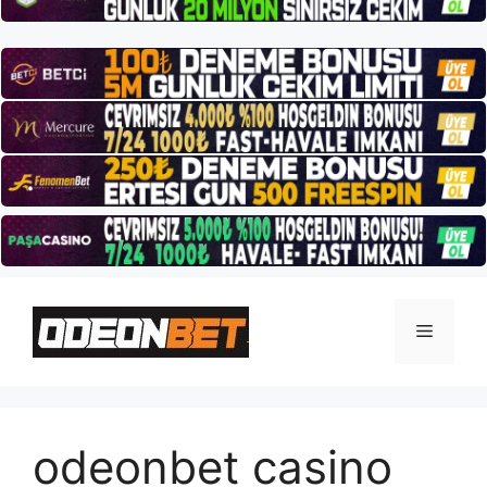
İçeriğe
atla
Menü
odeonbet casino