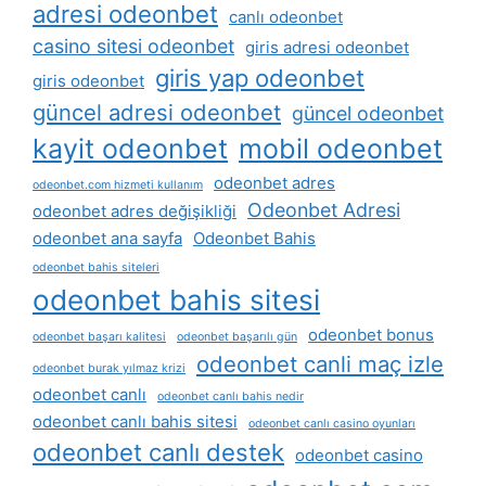
adresi odeonbet
canlı odeonbet
casino sitesi odeonbet
giris adresi odeonbet
giris yap odeonbet
giris odeonbet
güncel adresi odeonbet
güncel odeonbet
kayit odeonbet
mobil odeonbet
odeonbet adres
odeonbet.com hizmeti kullanım
Odeonbet Adresi
odeonbet adres değişikliği
odeonbet ana sayfa
Odeonbet Bahis
odeonbet bahis siteleri
odeonbet bahis sitesi
odeonbet bonus
odeonbet başarı kalitesi
odeonbet başarılı gün
odeonbet canli maç izle
odeonbet burak yılmaz krizi
odeonbet canlı
odeonbet canlı bahis nedir
odeonbet canlı bahis sitesi
odeonbet canlı casino oyunları
odeonbet canlı destek
odeonbet casino