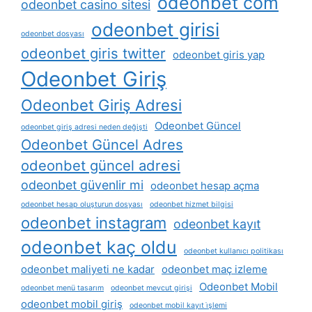
odeonbet com
odeonbet casino sitesi
odeonbet girisi
odeonbet dosyası
odeonbet giris twitter
odeonbet giris yap
Odeonbet Giriş
Odeonbet Giriş Adresi
Odeonbet Güncel
odeonbet giriş adresi neden değişti
Odeonbet Güncel Adres
odeonbet güncel adresi
odeonbet güvenlir mi
odeonbet hesap açma
odeonbet hesap oluşturun dosyası
odeonbet hizmet bilgisi
odeonbet instagram
odeonbet kayıt
odeonbet kaç oldu
odeonbet kullanıcı politikası
odeonbet maliyeti ne kadar
odeonbet maç izleme
Odeonbet Mobil
odeonbet menü tasarım
odeonbet mevcut girişi
odeonbet mobil giriş
odeonbet mobil kayıt i̇şlemi