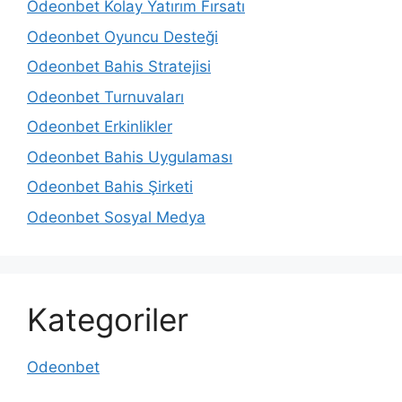
Odeonbet Kolay Yatırım Fırsatı
Odeonbet Oyuncu Desteği
Odeonbet Bahis Stratejisi
Odeonbet Turnuvaları
Odeonbet Erkinlikler
Odeonbet Bahis Uygulaması
Odeonbet Bahis Şirketi
Odeonbet Sosyal Medya
Kategoriler
Odeonbet