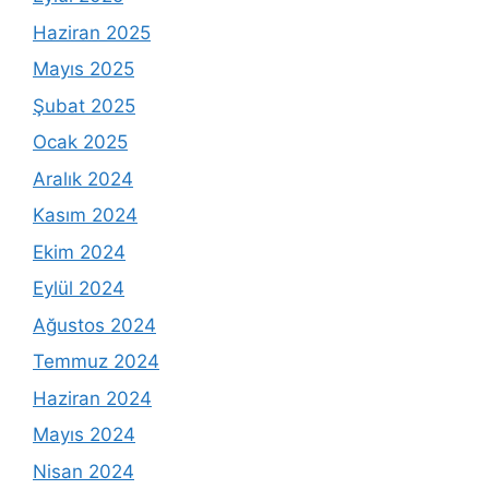
Haziran 2025
Mayıs 2025
Şubat 2025
Ocak 2025
Aralık 2024
Kasım 2024
Ekim 2024
Eylül 2024
Ağustos 2024
Temmuz 2024
Haziran 2024
Mayıs 2024
Nisan 2024