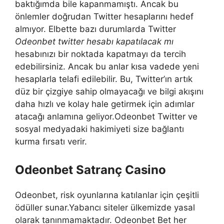
baktığımda bile kapanmamıştı. Ancak bu
önlemler doğrudan Twitter hesaplarını hedef
almıyor. Elbette bazı durumlarda Twitter
Odeonbet twitter hesabı kapatılacak mı
hesabınızı bir noktada kapatmayı da tercih
edebilirsiniz. Ancak bu anlar kısa vadede yeni
hesaplarla telafi edilebilir. Bu, Twitter’ın artık
düz bir çizgiye sahip olmayacağı ve bilgi akışını
daha hızlı ve kolay hale getirmek için adımlar
atacağı anlamına geliyor.Odeonbet Twitter ve
sosyal medyadaki hakimiyeti size bağlantı
kurma fırsatı verir.
Odeonbet Satranç Casino
Odeonbet, risk oyunlarına katılanlar için çeşitli
ödüller sunar.Yabancı siteler ülkemizde yasal
olarak tanınmamaktadır. Odeonbet Bet her