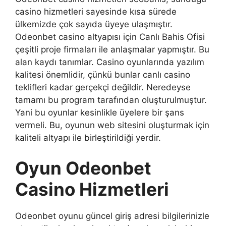
casino hizmetleri sayesinde kısa sürede
ülkemizde çok sayıda üyeye ulaşmıştır.
Odeonbet casino altyapısı için Canlı Bahis Ofisi
çeşitli proje firmaları ile anlaşmalar yapmıştır. Bu
alan kaydı tanımlar. Casino oyunlarında yazılım
kalitesi önemlidir, çünkü bunlar canlı casino
teklifleri kadar gerçekçi değildir. Neredeyse
tamamı bu program tarafından oluşturulmuştur.
Yani bu oyunlar kesinlikle üyelere bir şans
vermeli. Bu, oyunun web sitesini oluşturmak için
kaliteli altyapı ile birleştirildiği yerdir.
Oyun Odeonbet
Casino Hizmetleri
Odeonbet oyunu güncel giriş adresi bilgilerinizle