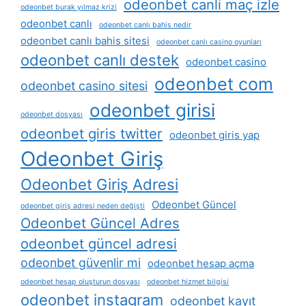
odeonbet canli maç izle
odeonbet burak yılmaz krizi
odeonbet canlı
odeonbet canlı bahis nedir
odeonbet canlı bahis sitesi
odeonbet canlı casino oyunları
odeonbet canlı destek
odeonbet casino
odeonbet com
odeonbet casino sitesi
odeonbet girisi
odeonbet dosyası
odeonbet giris twitter
odeonbet giris yap
Odeonbet Giriş
Odeonbet Giriş Adresi
Odeonbet Güncel
odeonbet giriş adresi neden değişti
Odeonbet Güncel Adres
odeonbet güncel adresi
odeonbet güvenlir mi
odeonbet hesap açma
odeonbet hesap oluşturun dosyası
odeonbet hizmet bilgisi
odeonbet instagram
odeonbet kayıt