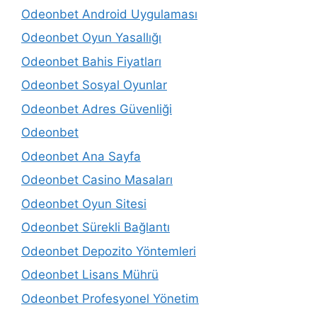
Odeonbet Android Uygulaması
Odeonbet Oyun Yasallığı
Odeonbet Bahis Fiyatları
Odeonbet Sosyal Oyunlar
Odeonbet Adres Güvenliği
Odeonbet
Odeonbet Ana Sayfa
Odeonbet Casino Masaları
Odeonbet Oyun Sitesi
Odeonbet Sürekli Bağlantı
Odeonbet Depozito Yöntemleri
Odeonbet Lisans Mührü
Odeonbet Profesyonel Yönetim