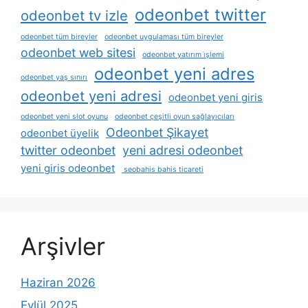
odeonbet twitter
odeonbet tv izle
odeonbet tüm bireyler
odeonbet uygulaması tüm bireyler
odeonbet web sitesi
odeonbet yatırım i̇şlemi
odeonbet yeni adres
odeonbet yaş sınırı
odeonbet yeni adresi
odeonbet yeni giris
odeonbet yeni slot oyunu
odeonbet çeşitli oyun sağlayıcıları
Odeonbet Şikayet
odeonbet üyelik
twitter odeonbet
yeni adresi odeonbet
yeni giris odeonbet
seobahis bahis ticareti
Arşivler
Haziran 2026
Eylül 2025