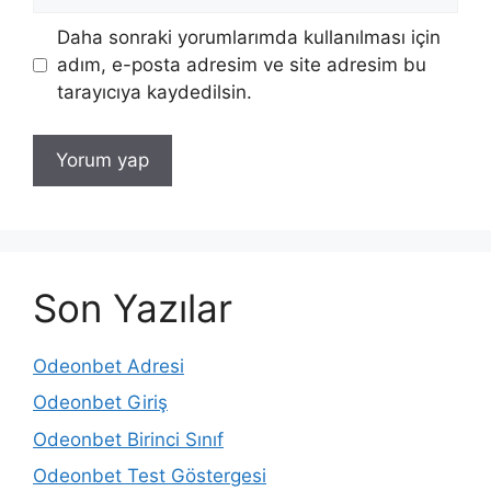
sitesi
Daha sonraki yorumlarımda kullanılması için
adım, e-posta adresim ve site adresim bu
tarayıcıya kaydedilsin.
Son Yazılar
Odeonbet Adresi
Odeonbet Giriş
Odeonbet Birinci Sınıf
Odeonbet Test Göstergesi