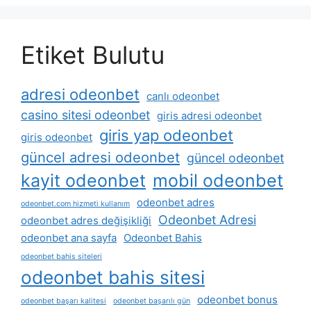
Etiket Bulutu
adresi odeonbet
canlı odeonbet
casino sitesi odeonbet
giris adresi odeonbet
giris yap odeonbet
giris odeonbet
güncel adresi odeonbet
güncel odeonbet
kayit odeonbet
mobil odeonbet
odeonbet adres
odeonbet.com hizmeti kullanım
Odeonbet Adresi
odeonbet adres değişikliği
odeonbet ana sayfa
Odeonbet Bahis
odeonbet bahis siteleri
odeonbet bahis sitesi
odeonbet bonus
odeonbet başarı kalitesi
odeonbet başarılı gün