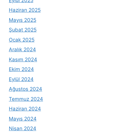
Eylül 2025
Haziran 2025
Mayıs 2025
Şubat 2025
Ocak 2025
Aralık 2024
Kasım 2024
Ekim 2024
Eylül 2024
Ağustos 2024
Temmuz 2024
Haziran 2024
Mayıs 2024
Nisan 2024