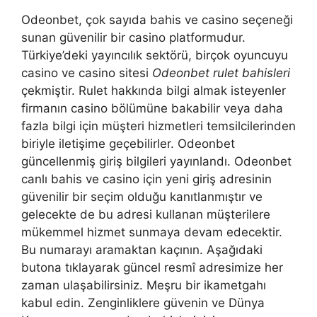
Odeonbet, çok sayıda bahis ve casino seçeneği
sunan güvenilir bir casino platformudur.
Türkiye’deki yayıncılık sektörü, birçok oyuncuyu
casino ve casino sitesi
Odeonbet rulet bahisleri
çekmiştir. Rulet hakkında bilgi almak isteyenler
firmanın casino bölümüne bakabilir veya daha
fazla bilgi için müşteri hizmetleri temsilcilerinden
biriyle iletişime geçebilirler. Odeonbet
güncellenmiş giriş bilgileri yayınlandı. Odeonbet
canlı bahis ve casino için yeni giriş adresinin
güvenilir bir seçim olduğu kanıtlanmıştır ve
gelecekte de bu adresi kullanan müşterilere
mükemmel hizmet sunmaya devam edecektir.
Bu numarayı aramaktan kaçının. Aşağıdaki
butona tıklayarak güncel resmî adresimize her
zaman ulaşabilirsiniz. Meşru bir ikametgahı
kabul edin. Zenginliklere güvenin ve Dünya