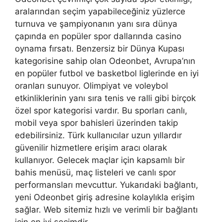
aralarından seçim yapabileceğiniz yüzlerce
turnuva ve şampiyonanın yanı sıra dünya
çapında en popüler spor dallarında casino
oynama fırsatı. Benzersiz bir Dünya Kupası
kategorisine sahip olan Odeonbet, Avrupa’nın
en popüler futbol ve basketbol liglerinde en iyi
oranları sunuyor. Olimpiyat ve voleybol
etkinliklerinin yanı sıra tenis ve ralli gibi birçok
özel spor kategorisi vardır. Bu sporları canlı,
mobil veya spor bahisleri üzerinden takip
edebilirsiniz. Türk kullanıcılar uzun yıllardır
güvenilir hizmetlere erişim aracı olarak
kullanıyor. Gelecek maçlar için kapsamlı bir
bahis menüsü, maç listeleri ve canlı spor
performansları mevcuttur. Yukarıdaki bağlantı,
yeni Odeonbet giriş adresine kolaylıkla erişim
sağlar. Web sitemiz hızlı ve verimli bir bağlantı