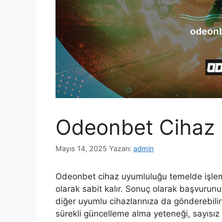
Odeonbet Cihaz
Mayıs 14, 2025
Yazarı:
admin
Odeonbet cihaz uyumluluğu temelde işlem
olarak sabit kalır. Sonuç olarak başvurun
diğer uyumlu cihazlarınıza da gönderebili
sürekli güncelleme alma yeteneği, sayısız