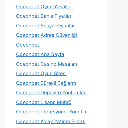
Odeonbet Oyun Yasallığı
Odeonbet Bahis Fiyatları
Odeonbet Sosyal Oyunlar
Odeonbet Adres Güvenliği
Odeonbet
Odeonbet Ana Sayfa
Odeonbet Casino Masaları
Odeonbet Oyun Sitesi
Odeonbet Sürekli Bağlantı
Odeonbet Depozito Yöntemleri
Odeonbet Lisans Mührü
Odeonbet Profesyonel Yönetim
Odeonbet Kolay Yatırım Fırsatı