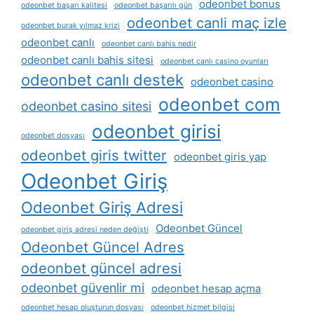
odeonbet bonus
odeonbet başarı kalitesi
odeonbet başarılı gün
odeonbet canli maç izle
odeonbet burak yılmaz krizi
odeonbet canlı
odeonbet canlı bahis nedir
odeonbet canlı bahis sitesi
odeonbet canlı casino oyunları
odeonbet canlı destek
odeonbet casino
odeonbet com
odeonbet casino sitesi
odeonbet girisi
odeonbet dosyası
odeonbet giris twitter
odeonbet giris yap
Odeonbet Giriş
Odeonbet Giriş Adresi
Odeonbet Güncel
odeonbet giriş adresi neden değişti
Odeonbet Güncel Adres
odeonbet güncel adresi
odeonbet güvenlir mi
odeonbet hesap açma
odeonbet hesap oluşturun dosyası
odeonbet hizmet bilgisi