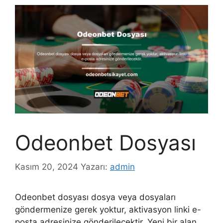
Odeonbet Dosyası
Kasım 20, 2024
Yazarı:
admin
Odeonbet dosyası dosya veya dosyaları
göndermenize gerek yoktur, aktivasyon linki e-
posta adresinize gönderilecektir. Yeni bir alan