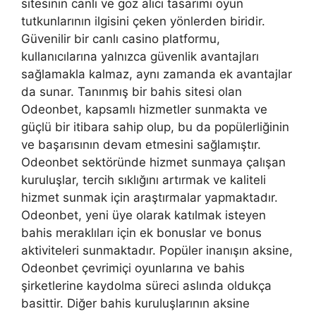
sitesinin canlı ve göz alıcı tasarımı oyun
tutkunlarının ilgisini çeken yönlerden biridir.
Güvenilir bir canlı casino platformu,
kullanıcılarına yalnızca güvenlik avantajları
sağlamakla kalmaz, aynı zamanda ek avantajlar
da sunar. Tanınmış bir bahis sitesi olan
Odeonbet, kapsamlı hizmetler sunmakta ve
güçlü bir itibara sahip olup, bu da popülerliğinin
ve başarısının devam etmesini sağlamıştır.
Odeonbet sektöründe hizmet sunmaya çalışan
kuruluşlar, tercih sıklığını artırmak ve kaliteli
hizmet sunmak için araştırmalar yapmaktadır.
Odeonbet, yeni üye olarak katılmak isteyen
bahis meraklıları için ek bonuslar ve bonus
aktiviteleri sunmaktadır. Popüler inanışın aksine,
Odeonbet çevrimiçi oyunlarına ve bahis
şirketlerine kaydolma süreci aslında oldukça
basittir. Diğer bahis kuruluşlarının aksine