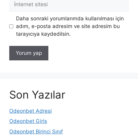
İnternet
sitesi
Daha sonraki yorumlarımda kullanılması için
adım, e-posta adresim ve site adresim bu
tarayıcıya kaydedilsin.
Son Yazılar
Odeonbet Adresi
Odeonbet Giriş
Odeonbet Birinci Sınıf