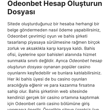
Odeonbet Hesap Oluşturun
Dosyası
Sitede oluşturduğunuz bir hesaba herhangi bir
belge göndermeden nasıl ödeme yapabilirsiniz,
Odeonbet çevrimiçi oyun ve bahis şirketi
tasarlanıp piyasaya sürülmesine rağmen birçok
zorluk ve aksaklıkla karşı karşıya kaldı. Bahis
ofisi, üyelerine spor bahisleri alanında hizmet
sunmakla sınırlı değildir. Ayrıca
Odeonbet hesap
oluşturun dosyası
oynanan popüler casino
oyunlarını keşfedebilir ve bunlara katılabilirsiniz.
Her iki bahis üyesi de bu casino oyunları
aracılığıyla eğlenir ve para kazanma fırsatına
sahip olur. Bahis şirketinin web sitesinde
kendinizi gerçek bir casino ortamına kaptırmak
için Odeonbet canlı casino bölümüne giriş
yapmanız önerilir. Öncelikle siteye ücretsiz üye