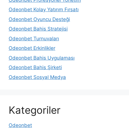
Odeonbet Kolay Yatırım Fırsatı
Odeonbet Oyuncu Desteği
Odeonbet Bahis Stratejisi
Odeonbet Turnuvaları
Odeonbet Erkinlikler
Odeonbet Bahis Uygulaması
Odeonbet Bahis Şirketi
Odeonbet Sosyal Medya
Kategoriler
Odeonbet