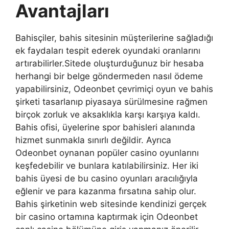
Avantajları
Bahisçiler, bahis sitesinin müşterilerine sağladığı
ek faydaları tespit ederek oyundaki oranlarını
artırabilirler.Sitede oluşturduğunuz bir hesaba
herhangi bir belge göndermeden nasıl ödeme
yapabilirsiniz, Odeonbet çevrimiçi oyun ve bahis
şirketi tasarlanıp piyasaya sürülmesine rağmen
birçok zorluk ve aksaklıkla karşı karşıya kaldı.
Bahis ofisi, üyelerine spor bahisleri alanında
hizmet sunmakla sınırlı değildir. Ayrıca
Odeonbet oynanan popüler casino oyunlarını
keşfedebilir ve bunlara katılabilirsiniz. Her iki
bahis üyesi de bu casino oyunları aracılığıyla
eğlenir ve para kazanma fırsatına sahip olur.
Bahis şirketinin web sitesinde kendinizi gerçek
bir casino ortamına kaptırmak için Odeonbet