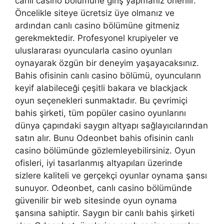
canlı casino bölümüne giriş yapmanız önerilir.
Öncelikle siteye ücretsiz üye olmanız ve
ardından canlı casino bölümüne gitmeniz
gerekmektedir. Profesyonel krupiyeler ve
uluslararası oyuncularla casino oyunları
oynayarak özgün bir deneyim yaşayacaksınız.
Bahis ofisinin canlı casino bölümü, oyuncuların
keyif alabileceği çeşitli bakara ve blackjack
oyun seçenekleri sunmaktadır. Bu çevrimiçi
bahis şirketi, tüm popüler casino oyunlarını
dünya çapındaki saygın altyapı sağlayıcılarından
satın alır. Bunu Odeonbet bahis ofisinin canlı
casino bölümünde gözlemleyebilirsiniz. Oyun
ofisleri, iyi tasarlanmış altyapıları üzerinde
sizlere kaliteli ve gerçekçi oyunlar oynama şansı
sunuyor. Odeonbet, canlı casino bölümünde
güvenilir bir web sitesinde oyun oynama
şansına sahiptir. Saygın bir canlı bahis şirketi