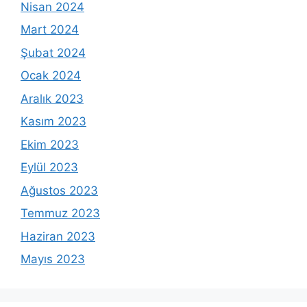
Nisan 2024
Mart 2024
Şubat 2024
Ocak 2024
Aralık 2023
Kasım 2023
Ekim 2023
Eylül 2023
Ağustos 2023
Temmuz 2023
Haziran 2023
Mayıs 2023