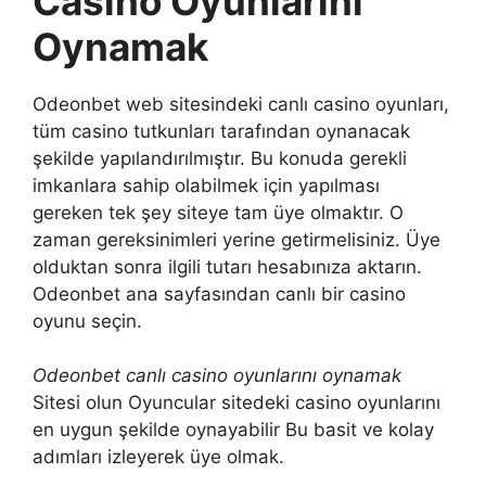
Casino Oyunlarını
Oynamak
Odeonbet web sitesindeki canlı casino oyunları,
tüm casino tutkunları tarafından oynanacak
şekilde yapılandırılmıştır. Bu konuda gerekli
imkanlara sahip olabilmek için yapılması
gereken tek şey siteye tam üye olmaktır. O
zaman gereksinimleri yerine getirmelisiniz. Üye
olduktan sonra ilgili tutarı hesabınıza aktarın.
Odeonbet ana sayfasından canlı bir casino
oyunu seçin.
Odeonbet canlı casino oyunlarını oynamak
Sitesi olun Oyuncular sitedeki casino oyunlarını
en uygun şekilde oynayabilir Bu basit ve kolay
adımları izleyerek üye olmak.