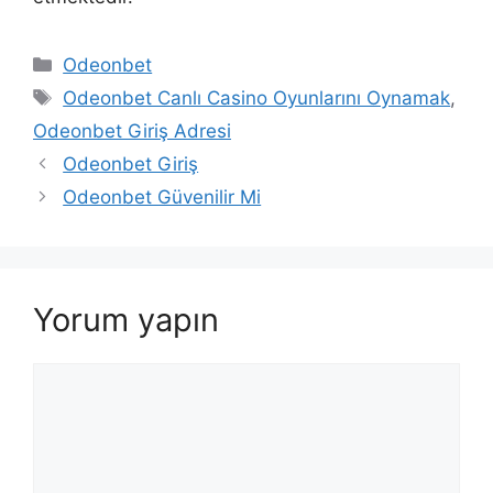
Kategoriler
Odeonbet
Etiketler
Odeonbet Canlı Casino Oyunlarını Oynamak
,
Odeonbet Giriş Adresi
Odeonbet Giriş
Odeonbet Güvenilir Mi
Yorum yapın
Yorum