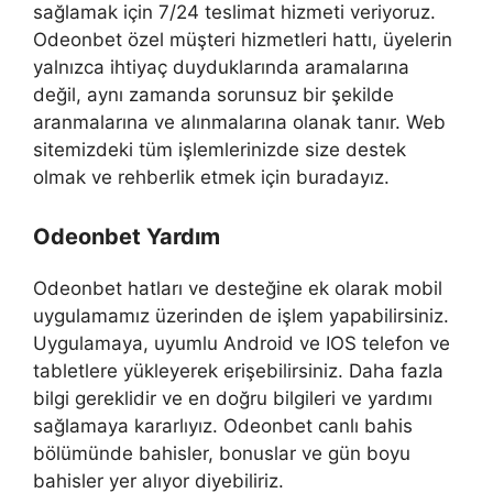
sağlamak için 7/24 teslimat hizmeti veriyoruz.
Odeonbet özel müşteri hizmetleri hattı, üyelerin
yalnızca ihtiyaç duyduklarında aramalarına
değil, aynı zamanda sorunsuz bir şekilde
aranmalarına ve alınmalarına olanak tanır. Web
sitemizdeki tüm işlemlerinizde size destek
olmak ve rehberlik etmek için buradayız.
Odeonbet Yardım
Odeonbet hatları ve desteğine ek olarak mobil
uygulamamız üzerinden de işlem yapabilirsiniz.
Uygulamaya, uyumlu Android ve IOS telefon ve
tabletlere yükleyerek erişebilirsiniz. Daha fazla
bilgi gereklidir ve en doğru bilgileri ve yardımı
sağlamaya kararlıyız. Odeonbet canlı bahis
bölümünde bahisler, bonuslar ve gün boyu
bahisler yer alıyor diyebiliriz.