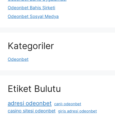
Odeonbet Bahis Şirketi
Odeonbet Sosyal Medya
Kategoriler
Odeonbet
Etiket Bulutu
adresi odeonbet
canlı odeonbet
casino sitesi odeonbet
giris adresi odeonbet