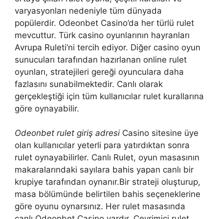
varyasyonları nedeniyle tüm dünyada
popülerdir. Odeonbet Casino’da her türlü rulet
mevcuttur. Türk casino oyunlarının hayranları
Avrupa Ruleti’ni tercih ediyor. Diğer casino oyun
sunucuları tarafından hazırlanan online rulet
oyunları, stratejileri gereği oyunculara daha
fazlasını sunabilmektedir. Canlı olarak
gerçekleştiği için tüm kullanıcılar rulet kurallarına
göre oynayabilir.
Odeonbet rulet giriş adresi
Casino sitesine üye
olan kullanıcılar yeterli para yatırdıktan sonra
rulet oynayabilirler. Canlı Rulet, oyun masasının
makaralarındaki sayılara bahis yapan canlı bir
krupiye tarafından oynanır.Bir strateji oluşturup,
masa bölümünde belirtilen bahis seçeneklerine
göre oyunu oynarsınız. Her rulet masasında
canlı Odeonbet Casino vardır. Çevrimiçi rulet