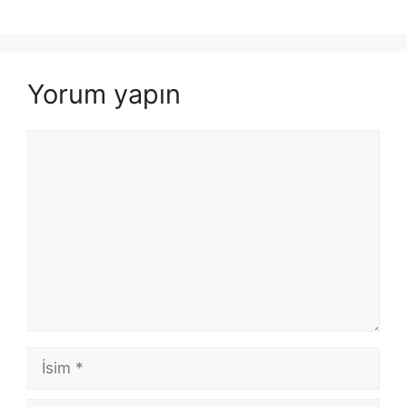
Yorum yapın
Yorum
İsim