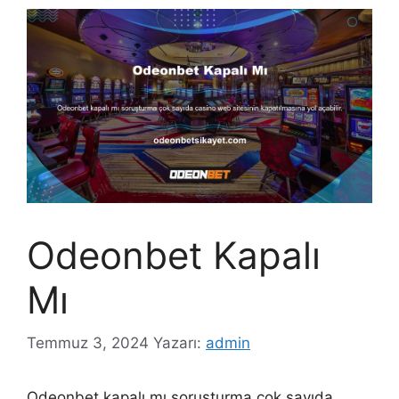
Odeonbet Kapalı
Mı
Temmuz 3, 2024
Yazarı:
admin
Odeonbet kapalı mı soruşturma çok sayıda