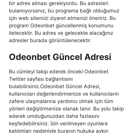
bir adres alması gerekiyordu. Bu adresleri
bulamıyorsanız, bu programa bağlı olduğumuz
için web sitemizi ziyaret etmenizi öneririz. Bu
program Odeonbet güncellenmiş konumunu
iletecektir. Bu adres ve gelecekte alacağınız
adresler burada görüntülenecektir.
Odeonbet Güncel Adresi
Bu cümleyi takip ederek önceki Odeonbet
Twitter sayfası bağlantısını
bulabilirsiniz.Odeonbet Güncel Adresi,
kullanıcıları değerlendirmenize ve kullanıcıların
zafere ulaşmalarına yardımcı olmak için tüm
yönleri değiştirmenize olanak tanır. Bu yolu takip
ederek umduğunuzdan daha fazlasını
keşfedebilirsiniz. İzin verilmeyen oyunlara
katılımları nedeniyle buranın hukuka aykırı