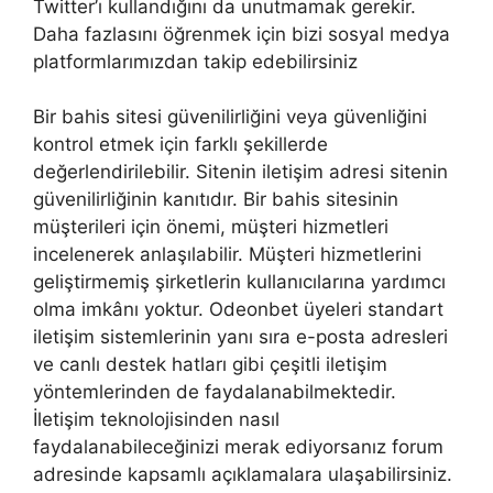
Twitter’ı kullandığını da unutmamak gerekir.
Daha fazlasını öğrenmek için bizi sosyal medya
platformlarımızdan takip edebilirsiniz
Bir bahis sitesi güvenilirliğini veya güvenliğini
kontrol etmek için farklı şekillerde
değerlendirilebilir. Sitenin iletişim adresi sitenin
güvenilirliğinin kanıtıdır. Bir bahis sitesinin
müşterileri için önemi, müşteri hizmetleri
incelenerek anlaşılabilir. Müşteri hizmetlerini
geliştirmemiş şirketlerin kullanıcılarına yardımcı
olma imkânı yoktur. Odeonbet üyeleri standart
iletişim sistemlerinin yanı sıra e-posta adresleri
ve canlı destek hatları gibi çeşitli iletişim
yöntemlerinden de faydalanabilmektedir.
İletişim teknolojisinden nasıl
faydalanabileceğinizi merak ediyorsanız forum
adresinde kapsamlı açıklamalara ulaşabilirsiniz.