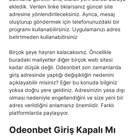
ekledik. Verilen linke tıklarsanız güncel site
adresine yönlendirileceksiniz. Ayrıca, mesaj
oluşturup göndermek için telefonunuzdaki bir
programı kullanabilirsiniz. Uygulamanızı adres
belirtmeden kullanabilirsiniz
Birçok şeye hayran kalacaksınız. Öncelikle
buradaki maliyetler diğer birçok web sitesi
kadar düşük değil. Odeonbet son zamanlarda
giriş adresinde yaptığı değişikliğin nedenini
açıklayabilir misiniz? Eğer bu konuda bilginiz
yoksa doğru yere geldiniz. Adresinizin yasa dışı
olması nedeniyle engellendiğini ve size yeni bir
adres verildiğini anlamanız önemlidir. Farklı
platformlarda paylaşıyor.
Odeonbet Giriş Kapalı Mı