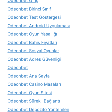
Odeonbet Giriş
Odeonbet Birinci Sınıf
Odeonbet Test Göstergesi
Odeonbet Android Uygulaması
Odeonbet Oyun Yasallığı
Odeonbet Bahis Fiyatları
Odeonbet Sosyal Oyunlar
Odeonbet Adres Güvenliği
Odeonbet
Odeonbet Ana Sayfa
Odeonbet Casino Masaları
Odeonbet Oyun Sitesi
Odeonbet Sürekli Bağlantı
Odeonbet Depozito Yöntemleri