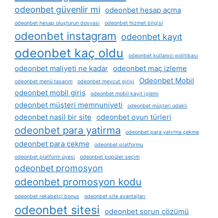
odeonbet güvenlir mi
odeonbet hesap açma
odeonbet hesap oluşturun dosyası
odeonbet hizmet bilgisi
odeonbet instagram
odeonbet kayıt
odeonbet kaç oldu
odeonbet kullanıcı politikası
odeonbet maliyeti ne kadar
odeonbet maç izleme
Odeonbet Mobil
odeonbet menü tasarım
odeonbet mevcut girişi
odeonbet mobil giriş
odeonbet mobil kayıt i̇şlemi
odeonbet müşteri memnuniyeti
odeonbet müşteri odaklı
odeonbet nasil bir site
odeonbet oyun türleri
odeonbet para yatirma
odeonbet para yatırma çekme
odeonbet para çekme
odeonbet platformu
odeonbet platform üyesi
odeonbet popüler seçim
odeonbet promosyon
odeonbet promosyon kodu
odeonbet rekabetçi bonus
odeonbet site avantajları
odeonbet sitesi
odeonbet sorun çözümü