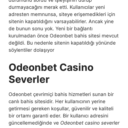
durumunu sordu ve işleyişinin durup
durmayacağını merak etti. Kullanıcılar yeni
adresten memnunsa, siteye erişemedikleri için
sitenin kapatıldığını varsayabilirler. Ancak yine
de bunun sonu yok. Yeni bir bağlantı
kurulmadan önce Odeonbet bahis sitesi mevcut
değildi. Bu nedenle sitenin kapatıldığı yönünde
söylentiler dolaşıyor
Odeonbet Casino
Severler
Odeonbet çevrimiçi bahis hizmetleri sunan bir
canlı bahis sitesidir. Her kullanıcının yerine
getirmesi gereken koşullar, güvenilir ve kaliteli
bir ortamı garanti eder. Bir kullanıcı adresini
güncellemediğinde ve
Odeonbet casino severler