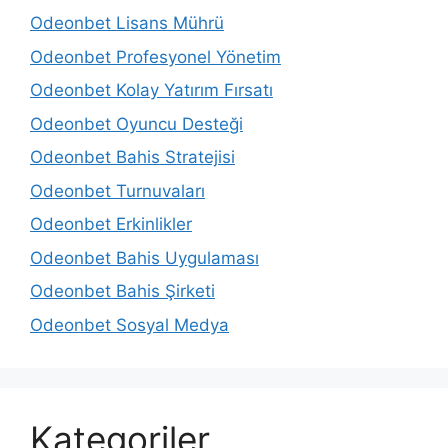
Odeonbet Lisans Mührü
Odeonbet Profesyonel Yönetim
Odeonbet Kolay Yatırım Fırsatı
Odeonbet Oyuncu Desteği
Odeonbet Bahis Stratejisi
Odeonbet Turnuvaları
Odeonbet Erkinlikler
Odeonbet Bahis Uygulaması
Odeonbet Bahis Şirketi
Odeonbet Sosyal Medya
Kategoriler