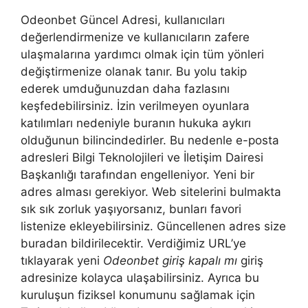
Odeonbet Güncel Adresi, kullanıcıları
değerlendirmenize ve kullanıcıların zafere
ulaşmalarına yardımcı olmak için tüm yönleri
değiştirmenize olanak tanır. Bu yolu takip
ederek umduğunuzdan daha fazlasını
keşfedebilirsiniz. İzin verilmeyen oyunlara
katılımları nedeniyle buranın hukuka aykırı
olduğunun bilincindedirler. Bu nedenle e-posta
adresleri Bilgi Teknolojileri ve İletişim Dairesi
Başkanlığı tarafından engelleniyor. Yeni bir
adres alması gerekiyor. Web sitelerini bulmakta
sık sık zorluk yaşıyorsanız, bunları favori
listenize ekleyebilirsiniz. Güncellenen adres size
buradan bildirilecektir. Verdiğimiz URL’ye
tıklayarak yeni
Odeonbet giriş kapalı mı
giriş
adresinize kolayca ulaşabilirsiniz. Ayrıca bu
kuruluşun fiziksel konumunu sağlamak için