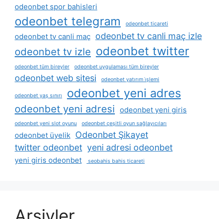
odeonbet spor bahisleri
odeonbet telegram
odeonbet ticareti
odeonbet tv canli maç izle
odeonbet tv canli maç
odeonbet twitter
odeonbet tv izle
odeonbet tüm bireyler
odeonbet uygulaması tüm bireyler
odeonbet web sitesi
odeonbet yatırım i̇şlemi
odeonbet yeni adres
odeonbet yaş sınırı
odeonbet yeni adresi
odeonbet yeni giris
odeonbet yeni slot oyunu
odeonbet çeşitli oyun sağlayıcıları
Odeonbet Şikayet
odeonbet üyelik
twitter odeonbet
yeni adresi odeonbet
yeni giris odeonbet
seobahis bahis ticareti
Arşivler