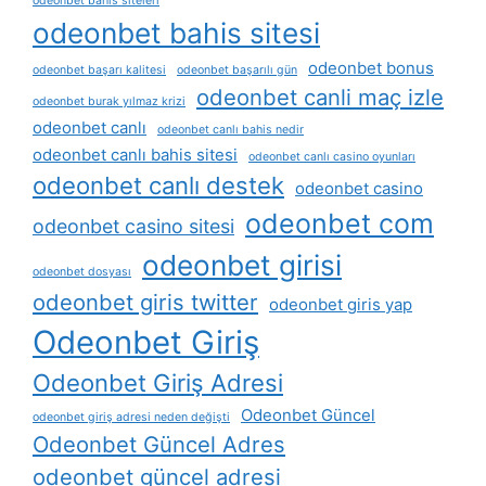
odeonbet bahis siteleri
odeonbet bahis sitesi
odeonbet bonus
odeonbet başarı kalitesi
odeonbet başarılı gün
odeonbet canli maç izle
odeonbet burak yılmaz krizi
odeonbet canlı
odeonbet canlı bahis nedir
odeonbet canlı bahis sitesi
odeonbet canlı casino oyunları
odeonbet canlı destek
odeonbet casino
odeonbet com
odeonbet casino sitesi
odeonbet girisi
odeonbet dosyası
odeonbet giris twitter
odeonbet giris yap
Odeonbet Giriş
Odeonbet Giriş Adresi
Odeonbet Güncel
odeonbet giriş adresi neden değişti
Odeonbet Güncel Adres
odeonbet güncel adresi