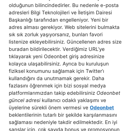
olduğunun bilincindedirler. Bu nedenle e-posta
adresleri Bilgi Teknolojileri ve İletişim Dairesi
Başkanlığı tarafından engelleniyor. Yeni bir
adres alması gerekiyor. Web sitelerini bulmakta
sık sık zorluk yaşıyorsanız, bunları favori
listenize ekleyebilirsiniz. Güncellenen adres size
buradan bildirilecektir. Verdiğimiz URL’ye
tıklayarak yeni Odeonbet giriş adresinize
kolayca ulaşabilirsiniz. Ayrıca bu kuruluşun
fiziksel konumunu sağlamak için Twitter’ı
kullandığını da unutmamak gerekir. Daha
fazlasını öğrenmek için bizi sosyal medya
platformlarımızdan takip edebilirsiniz
Odeonbet
güncel adresi
kullanıcı odaklı yaklaşımı ve
üyelerine sürekli önem vermesi ve
Odeonbet
beklentilerinin tutarlı bir şekilde karşılanmasını
sağlaması nedeniyle takdir edilmektedir. En iyi
şanslar için, çok sayıda bonus ve promosyonun