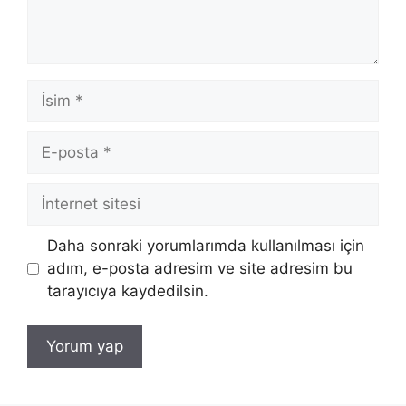
İsim
E-
posta
İnternet
sitesi
Daha sonraki yorumlarımda kullanılması için
adım, e-posta adresim ve site adresim bu
tarayıcıya kaydedilsin.