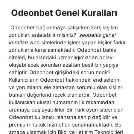
Odeonbet Genel Kuralları
Odeonbet bağlanmaya çalışırken karşılaşılan
zorlukları anlatabilir misiniz?
seobahis genel
kuralları
web sitelerinde işlem yapan kişiler farklı
zorluklarla karşılaşmaktadır. Odeonbet bahis
siteleri, bu alandaki uzmanlığımızdan dolayı
oluşabilecek sorunları azaltan basit bir yapıya
sahiptir. Odeonbet girişindeki sorun nedir?
Kullanıcıların Odeonbet hakkındaki endişelerini
ve yorumlarını ele almaktan sorumlu olan kişiler
bunları değerlendirecek olanlardır. Odeonbet
kullanıcıları ulusal numaranın ilk rakamından
aramaya başlayabilirler Bir Türk oyun sitesi olan
Odeonbet kullanıcı lisansına sahip değildir ve
premium hukuk hizmetleri sunamamaktadır. Bu
amaca ulaşmak için Bilgi ve İletişim Teknolojileri