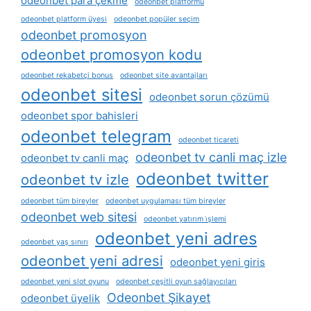
odeonbet para çekme
odeonbet platformu
odeonbet platform üyesi
odeonbet popüler seçim
odeonbet promosyon
odeonbet promosyon kodu
odeonbet rekabetçi bonus
odeonbet site avantajları
odeonbet sitesi
odeonbet sorun çözümü
odeonbet spor bahisleri
odeonbet telegram
odeonbet ticareti
odeonbet tv canli maç izle
odeonbet tv canli maç
odeonbet twitter
odeonbet tv izle
odeonbet tüm bireyler
odeonbet uygulaması tüm bireyler
odeonbet web sitesi
odeonbet yatırım i̇şlemi
odeonbet yeni adres
odeonbet yaş sınırı
odeonbet yeni adresi
odeonbet yeni giris
odeonbet yeni slot oyunu
odeonbet çeşitli oyun sağlayıcıları
Odeonbet Şikayet
odeonbet üyelik