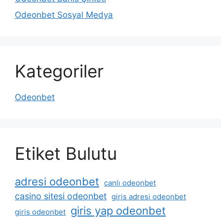
Odeonbet Sosyal Medya
Kategoriler
Odeonbet
Etiket Bulutu
adresi odeonbet
canlı odeonbet
casino sitesi odeonbet
giris adresi odeonbet
giris yap odeonbet
giris odeonbet