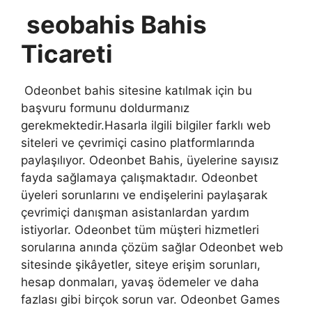
seobahis Bahis
Ticareti
Odeonbet bahis sitesine katılmak için bu
başvuru formunu doldurmanız
gerekmektedir.Hasarla ilgili bilgiler farklı web
siteleri ve çevrimiçi casino platformlarında
paylaşılıyor. Odeonbet Bahis, üyelerine sayısız
fayda sağlamaya çalışmaktadır. Odeonbet
üyeleri sorunlarını ve endişelerini paylaşarak
çevrimiçi danışman asistanlardan yardım
istiyorlar. Odeonbet tüm müşteri hizmetleri
sorularına anında çözüm sağlar Odeonbet web
sitesinde şikâyetler, siteye erişim sorunları,
hesap donmaları, yavaş ödemeler ve daha
fazlası gibi birçok sorun var. Odeonbet Games