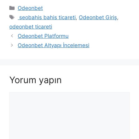
Kategoriler
Odeonbet
Etiketler
seobahis bahis ticareti
,
Odeonbet Giriş
,
odeonbet ticareti
Odeonbet Platformu
Odeonbet Altyapı İncelemesi
Yorum yapın
Yorum