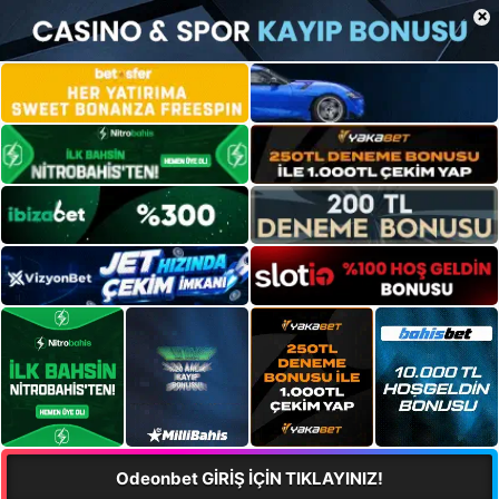
×
Odeonbet GİRİŞ İÇİN TIKLAYINIZ!