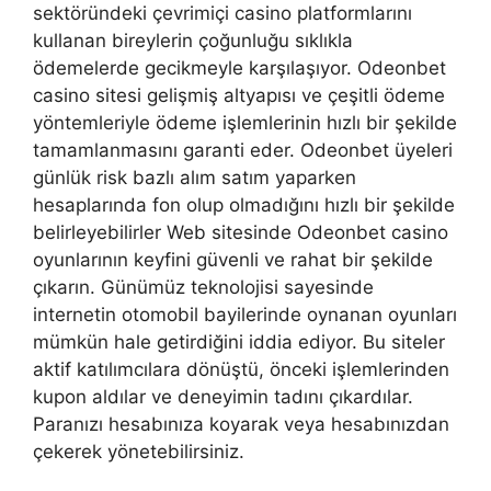
sektöründeki çevrimiçi casino platformlarını
kullanan bireylerin çoğunluğu sıklıkla
ödemelerde gecikmeyle karşılaşıyor. Odeonbet
casino sitesi gelişmiş altyapısı ve çeşitli ödeme
yöntemleriyle ödeme işlemlerinin hızlı bir şekilde
tamamlanmasını garanti eder. Odeonbet üyeleri
günlük risk bazlı alım satım yaparken
hesaplarında fon olup olmadığını hızlı bir şekilde
belirleyebilirler Web sitesinde Odeonbet casino
oyunlarının keyfini güvenli ve rahat bir şekilde
çıkarın. Günümüz teknolojisi sayesinde
internetin otomobil bayilerinde oynanan oyunları
mümkün hale getirdiğini iddia ediyor. Bu siteler
aktif katılımcılara dönüştü, önceki işlemlerinden
kupon aldılar ve deneyimin tadını çıkardılar.
Paranızı hesabınıza koyarak veya hesabınızdan
çekerek yönetebilirsiniz.