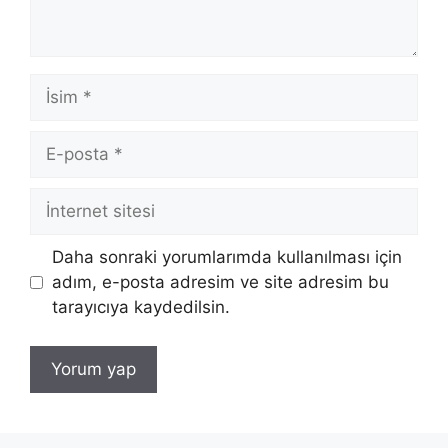
İsim
E-
posta
İnternet
sitesi
Daha sonraki yorumlarımda kullanılması için
adım, e-posta adresim ve site adresim bu
tarayıcıya kaydedilsin.