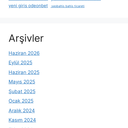
yeni giris odeonbet
seobahis bahis ticareti
Arşivler
Haziran 2026
Eylül 2025
Haziran 2025
Mayıs 2025
Şubat 2025
Ocak 2025
Aralık 2024
Kasım 2024