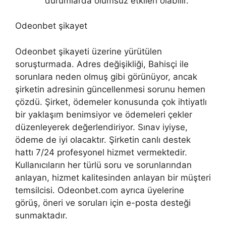
durumlarda olumsuz etkileri olabilir.
Odeonbet şikayet
Odeonbet şikayeti üzerine yürütülen
soruşturmada. Adres değişikliği, Bahisçi ile
sorunlara neden olmuş gibi görünüyor, ancak
şirketin adresinin güncellenmesi sorunu hemen
çözdü. Şirket, ödemeler konusunda çok ihtiyatlı
bir yaklaşım benimsiyor ve ödemeleri çekler
düzenleyerek değerlendiriyor. Sınav iyiyse,
ödeme de iyi olacaktır. Şirketin canlı destek
hattı 7/24 profesyonel hizmet vermektedir.
Kullanıcıların her türlü soru ve sorunlarından
anlayan, hizmet kalitesinden anlayan bir müşteri
temsilcisi. Odeonbet.com ayrıca üyelerine
görüş, öneri ve soruları için e-posta desteği
sunmaktadır.