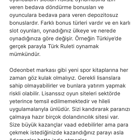
veren bedava döndürme bonusları ve
oyunculara bedava para veren depozitosuz
bonuslardır. Farklı bonus türleri vardır ve en karlı
slot oyunları, oynadığınız ülkeye ve nerede
oynadığınıza göre değişir. Örneğin Türkiye’de
gerçek parayla Türk Ruleti oynamak
mümkündür.
Odeonbet markası gibi yeni spor kitaplarına her
zaman göz kulak olmalıyız. Gerekli lisanslara
sahip olmayabilirler ve bunlara yatırım yapmak
riskli olabilir. Lisanssız oyun siteleri sektörde
yeterince temsil edilmemektedir ve hileli
uygulamalarıyla ünlüdür. Sizi kandırarak paranızı
çalmaya hazır birçok dolandırıcılık sitesi var.
Size büyük kazançlar vaad edebilirler ama para
çekmek istediğinizde kazandığınız parayı asla