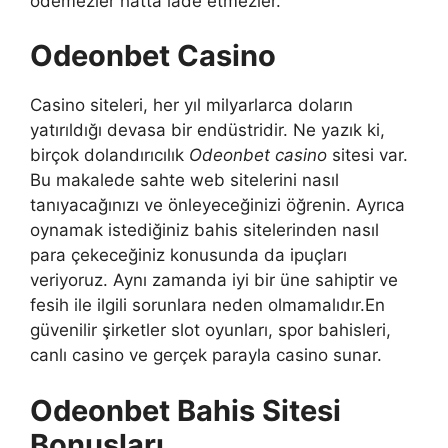
ödemezler hatta iade etmezler.
Odeonbet Casino
Casino siteleri, her yıl milyarlarca doların
yatırıldığı devasa bir endüstridir. Ne yazık ki,
birçok dolandırıcılık
Odeonbet casino
sitesi var.
Bu makalede sahte web sitelerini nasıl
tanıyacağınızı ve önleyeceğinizi öğrenin. Ayrıca
oynamak istediğiniz bahis sitelerinden nasıl
para çekeceğiniz konusunda da ipuçları
veriyoruz. Aynı zamanda iyi bir üne sahiptir ve
fesih ile ilgili sorunlara neden olmamalıdır.En
güvenilir şirketler slot oyunları, spor bahisleri,
canlı casino ve gerçek parayla casino sunar.
Odeonbet Bahis Sitesi
Bonusları