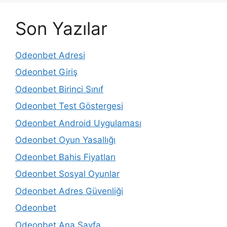
Son Yazılar
Odeonbet Adresi
Odeonbet Giriş
Odeonbet Birinci Sınıf
Odeonbet Test Göstergesi
Odeonbet Android Uygulaması
Odeonbet Oyun Yasallığı
Odeonbet Bahis Fiyatları
Odeonbet Sosyal Oyunlar
Odeonbet Adres Güvenliği
Odeonbet
Odeonbet Ana Sayfa