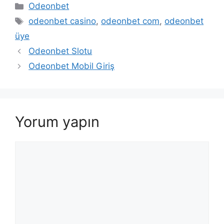
Kategoriler
Odeonbet
Etiketler
odeonbet casino
,
odeonbet com
,
odeonbet
üye
Odeonbet Slotu
Odeonbet Mobil Giriş
Yorum yapın
Yorum