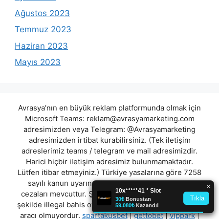
Ağustos 2023
Temmuz 2023
Haziran 2023
Mayıs 2023
Avrasya'nın en büyük reklam platformunda olmak için
Microsoft Teams:
reklam@avrasyamarketing.com
adresimizden veya Telegram: @Avrasyamarketing
adresimizden irtibat kurabilirsiniz. (Tek iletişim
adreslerimiz teams / telegram ve mail adresimizdir.
Harici hiçbir iletişim adresimiz bulunmamaktadır.
Lütfen itibar etmeyiniz.) Türkiye yasalarına göre 7258
sayılı kanun uyarınca yasa dışı bahis oynamanın
cezaları mevcuttur. Şu an bulunduğunuz site hiç bir
şekilde illegal bahis oyunları oynatmıyor ve oynamaya
aracı olmuyordur.
spartakusbet
|
gettobet
|
vippark
|