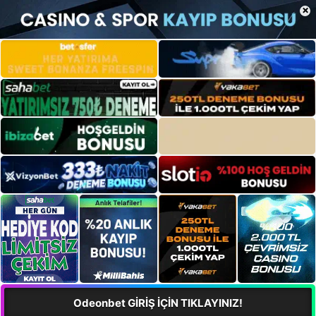
×
Odeonbet GİRİŞ İÇİN TIKLAYINIZ!