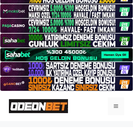
İçeriğe
atla
Menü