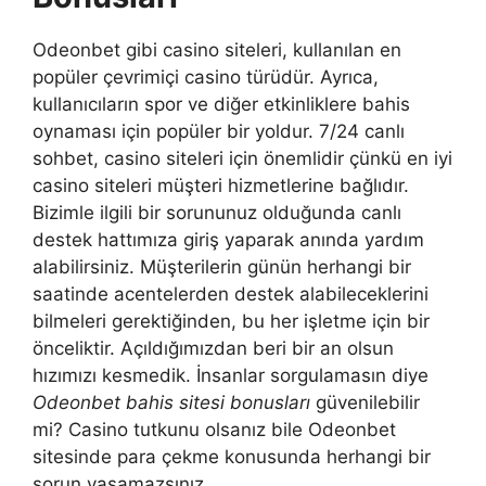
Odeonbet gibi casino siteleri, kullanılan en
popüler çevrimiçi casino türüdür. Ayrıca,
kullanıcıların spor ve diğer etkinliklere bahis
oynaması için popüler bir yoldur. 7/24 canlı
sohbet, casino siteleri için önemlidir çünkü en iyi
casino siteleri müşteri hizmetlerine bağlıdır.
Bizimle ilgili bir sorununuz olduğunda canlı
destek hattımıza giriş yaparak anında yardım
alabilirsiniz. Müşterilerin günün herhangi bir
saatinde acentelerden destek alabileceklerini
bilmeleri gerektiğinden, bu her işletme için bir
önceliktir. Açıldığımızdan beri bir an olsun
hızımızı kesmedik. İnsanlar sorgulamasın diye
Odeonbet bahis sitesi bonusları
güvenilebilir
mi? Casino tutkunu olsanız bile Odeonbet
sitesinde para çekme konusunda herhangi bir
sorun yaşamazsınız.