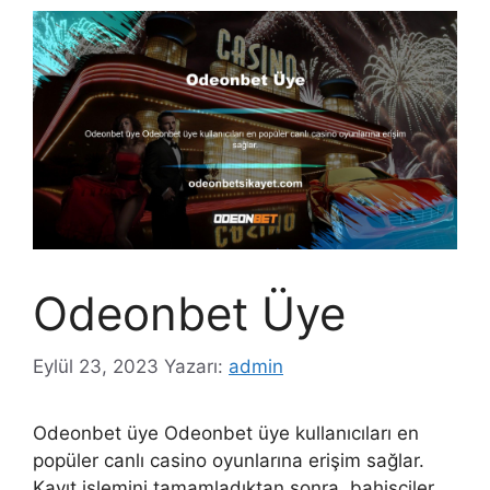
Odeonbet Üye
Eylül 23, 2023
Yazarı:
admin
Odeonbet üye Odeonbet üye kullanıcıları en
popüler canlı casino oyunlarına erişim sağlar.
Kayıt işlemini tamamladıktan sonra, bahisçiler