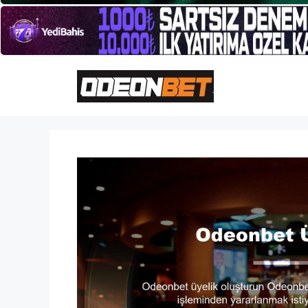
İçeriğe
atla