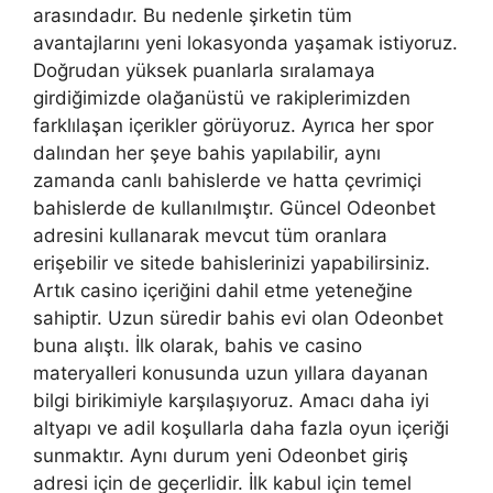
arasındadır. Bu nedenle şirketin tüm
avantajlarını yeni lokasyonda yaşamak istiyoruz.
Doğrudan yüksek puanlarla sıralamaya
girdiğimizde olağanüstü ve rakiplerimizden
farklılaşan içerikler görüyoruz. Ayrıca her spor
dalından her şeye bahis yapılabilir, aynı
zamanda canlı bahislerde ve hatta çevrimiçi
bahislerde de kullanılmıştır. Güncel Odeonbet
adresini kullanarak mevcut tüm oranlara
erişebilir ve sitede bahislerinizi yapabilirsiniz.
Artık casino içeriğini dahil etme yeteneğine
sahiptir. Uzun süredir bahis evi olan Odeonbet
buna alıştı. İlk olarak, bahis ve casino
materyalleri konusunda uzun yıllara dayanan
bilgi birikimiyle karşılaşıyoruz. Amacı daha iyi
altyapı ve adil koşullarla daha fazla oyun içeriği
sunmaktır. Aynı durum yeni Odeonbet giriş
adresi için de geçerlidir. İlk kabul için temel