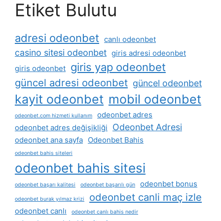
Etiket Bulutu
adresi odeonbet
canlı odeonbet
casino sitesi odeonbet
giris adresi odeonbet
giris yap odeonbet
giris odeonbet
güncel adresi odeonbet
güncel odeonbet
kayit odeonbet
mobil odeonbet
odeonbet adres
odeonbet.com hizmeti kullanım
Odeonbet Adresi
odeonbet adres değişikliği
odeonbet ana sayfa
Odeonbet Bahis
odeonbet bahis siteleri
odeonbet bahis sitesi
odeonbet bonus
odeonbet başarı kalitesi
odeonbet başarılı gün
odeonbet canli maç izle
odeonbet burak yılmaz krizi
odeonbet canlı
odeonbet canlı bahis nedir