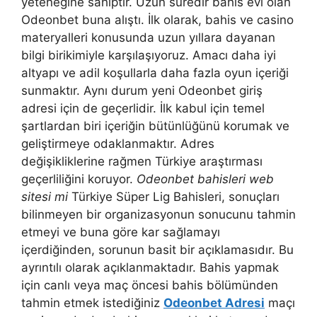
yeteneğine sahiptir. Uzun süredir bahis evi olan
Odeonbet buna alıştı. İlk olarak, bahis ve casino
materyalleri konusunda uzun yıllara dayanan
bilgi birikimiyle karşılaşıyoruz. Amacı daha iyi
altyapı ve adil koşullarla daha fazla oyun içeriği
sunmaktır. Aynı durum yeni Odeonbet giriş
adresi için de geçerlidir. İlk kabul için temel
şartlardan biri içeriğin bütünlüğünü korumak ve
geliştirmeye odaklanmaktır. Adres
değişikliklerine rağmen Türkiye araştırması
geçerliliğini koruyor.
Odeonbet bahisleri web
sitesi mi
Türkiye Süper Lig Bahisleri, sonuçları
bilinmeyen bir organizasyonun sonucunu tahmin
etmeyi ve buna göre kar sağlamayı
içerdiğinden, sorunun basit bir açıklamasıdır. Bu
ayrıntılı olarak açıklanmaktadır. Bahis yapmak
için canlı veya maç öncesi bahis bölümünden
tahmin etmek istediğiniz
Odeonbet Adresi
maçı