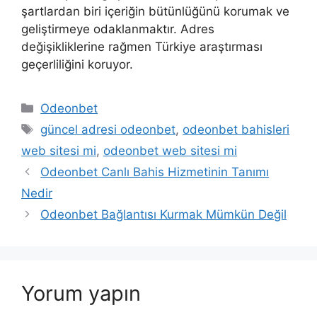
şartlardan biri içeriğin bütünlüğünü korumak ve
geliştirmeye odaklanmaktır. Adres
değişikliklerine rağmen Türkiye araştırması
geçerliliğini koruyor.
Kategoriler
Odeonbet
Etiketler
güncel adresi odeonbet
,
odeonbet bahisleri
web sitesi mi
,
odeonbet web sitesi mi
Odeonbet Canlı Bahis Hizmetinin Tanımı
Nedir
Odeonbet Bağlantısı Kurmak Mümkün Değil
Yorum yapın