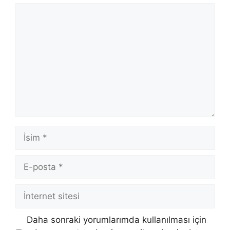
Yorum
İsim
E-
posta
İnternet
sitesi
Daha sonraki yorumlarımda kullanılması için