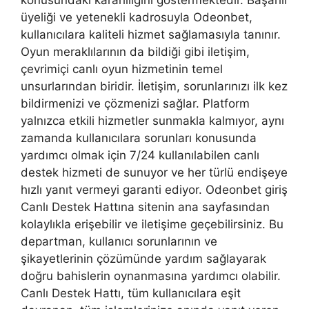
konusundaki kararlılığını göstermektedir. Başarılı
üyeliği ve yetenekli kadrosuyla Odeonbet,
kullanıcılara kaliteli hizmet sağlamasıyla tanınır.
Oyun meraklılarının da bildiği gibi iletişim,
çevrimiçi canlı oyun hizmetinin temel
unsurlarından biridir. İletişim, sorunlarınızı ilk kez
bildirmenizi ve çözmenizi sağlar. Platform
yalnızca etkili hizmetler sunmakla kalmıyor, aynı
zamanda kullanıcılara sorunları konusunda
yardımcı olmak için 7/24 kullanılabilen canlı
destek hizmeti de sunuyor ve her türlü endişeye
hızlı yanıt vermeyi garanti ediyor. Odeonbet giriş
Canlı Destek Hattına sitenin ana sayfasından
kolaylıkla erişebilir ve iletişime geçebilirsiniz. Bu
departman, kullanıcı sorunlarının ve
şikayetlerinin çözümünde yardım sağlayarak
doğru bahislerin oynanmasına yardımcı olabilir.
Canlı Destek Hattı, tüm kullanıcılara eşit