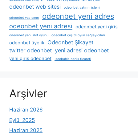
odeonbet web sitesi
odeonbet yatırım i̇şlemi
odeonbet yeni adres
odeonbet yaş sınırı
odeonbet yeni adresi
odeonbet yeni giris
odeonbet yeni slot oyunu
odeonbet çeşitli oyun sağlayıcıları
Odeonbet Şikayet
odeonbet üyelik
twitter odeonbet
yeni adresi odeonbet
yeni giris odeonbet
seobahis bahis ticareti
Arşivler
Haziran 2026
Eylül 2025
Haziran 2025