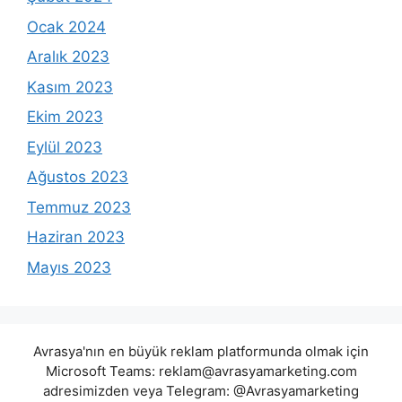
Ocak 2024
Aralık 2023
Kasım 2023
Ekim 2023
Eylül 2023
Ağustos 2023
Temmuz 2023
Haziran 2023
Mayıs 2023
Avrasya'nın en büyük reklam platformunda olmak için
Microsoft Teams:
reklam@avrasyamarketing.com
adresimizden veya Telegram: @Avrasyamarketing