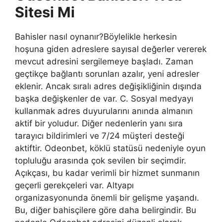
Sitesi Mi
Bahisler nasıl oynanır?Böylelikle herkesin
hoşuna giden adreslere sayısal değerler vererek
mevcut adresini sergilemeye başladı. Zaman
geçtikçe bağlantı sorunları azalır, yeni adresler
eklenir. Ancak sıralı adres değişikliğinin dışında
başka değişkenler de var. C. Sosyal medyayı
kullanmak adres duyurularını anında almanın
aktif bir yoludur. Diğer nedenlerin yanı sıra
tarayıcı bildirimleri ve 7/24 müşteri desteği
aktiftir. Odeonbet, köklü statüsü nedeniyle oyun
topluluğu arasında çok sevilen bir seçimdir.
Açıkçası, bu kadar verimli bir hizmet sunmanın
geçerli gerekçeleri var. Altyapı
organizasyonunda önemli bir gelişme yaşandı.
Bu, diğer bahisçilere göre daha belirgindir. Bu