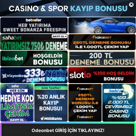
×
Odeonbet GİRİŞ İÇİN TIKLAYINIZ!