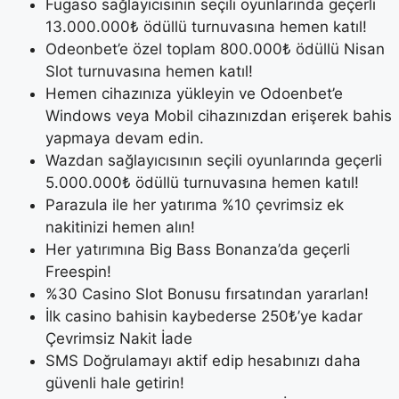
Fugaso sağlayıcısının seçili oyunlarında geçerli
13.000.000₺ ödüllü turnuvasına hemen katıl!
Odeonbet’e özel toplam 800.000₺ ödüllü Nisan
Slot turnuvasına hemen katıl!
Hemen cihazınıza yükleyin ve Odoenbet’e
Windows veya Mobil cihazınızdan erişerek bahis
yapmaya devam edin.
Wazdan sağlayıcısının seçili oyunlarında geçerli
5.000.000₺ ödüllü turnuvasına hemen katıl!
Parazula ile her yatırıma %10 çevrimsiz ek
nakitinizi hemen alın!
Her yatırımına Big Bass Bonanza’da geçerli
Freespin!
%30 Casino Slot Bonusu fırsatından yararlan!
İlk casino bahisin kaybederse 250₺’ye kadar
Çevrimsiz Nakit İade
SMS Doğrulamayı aktif edip hesabınızı daha
güvenli hale getirin!