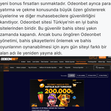
yeni bonus fırsatları sunmaktadır. Odeonbet ayrıca para
yatırma ve çekme konusunda büyük özen göstererek
üyelerine ve diğer muhasebecilere güvenilirliğini
kanıtlıyor. Odeonbet sitesi Türkiye'nin en iyi bahis
sitelerinden biridir. Bu güvenilir bahis sitesi yakın
zamanda kapandı. Ancak bunu öngören Odeonbet
yönetimi, bahis şikayetlerini önlemek ve bahis
oyunlarının oynanabilmesi için aynı gün siteyi farklı bir
alan adı ile yeniden yayına aldı.