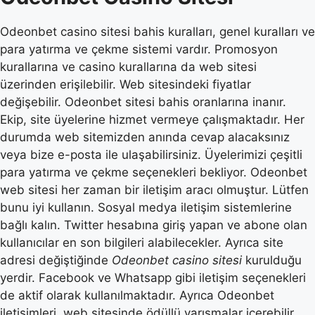
Odeonbet casino sitesi bahis kuralları, genel kuralları ve
para yatırma ve çekme sistemi vardır. Promosyon
kurallarına ve casino kurallarına da web sitesi
üzerinden erişilebilir. Web sitesindeki fiyatlar
değişebilir. Odeonbet sitesi bahis oranlarına inanır.
Ekip, site üyelerine hizmet vermeye çalışmaktadır. Her
durumda web sitemizden anında cevap alacaksınız
veya bize e-posta ile ulaşabilirsiniz. Üyelerimizi çeşitli
para yatırma ve çekme seçenekleri bekliyor. Odeonbet
web sitesi her zaman bir iletişim aracı olmuştur. Lütfen
bunu iyi kullanın. Sosyal medya iletişim sistemlerine
bağlı kalın. Twitter hesabına giriş yapan ve abone olan
kullanıcılar en son bilgileri alabilecekler. Ayrıca site
adresi değiştiğinde
Odeonbet casino sitesi
kurulduğu
yerdir. Facebook ve Whatsapp gibi iletişim seçenekleri
de aktif olarak kullanılmaktadır. Ayrıca Odeonbet
iletişimleri, web sitesinde ödüllü yarışmalar içerebilir.