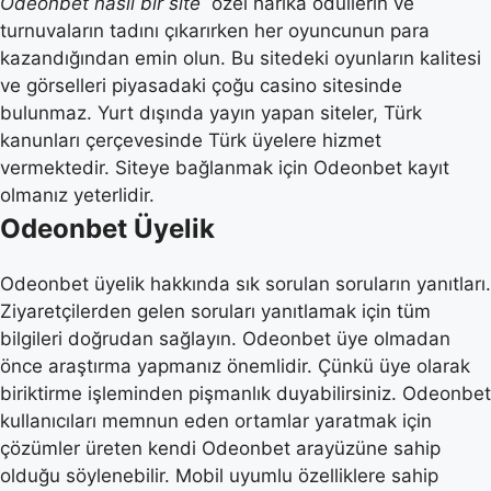
Odeonbet nasıl bir site
özel harika ödüllerin ve
turnuvaların tadını çıkarırken her oyuncunun para
kazandığından emin olun. Bu sitedeki oyunların kalitesi
ve görselleri piyasadaki çoğu casino sitesinde
bulunmaz. Yurt dışında yayın yapan siteler, Türk
kanunları çerçevesinde Türk üyelere hizmet
vermektedir. Siteye bağlanmak için Odeonbet kayıt
olmanız yeterlidir.
Odeonbet Üyelik
Odeonbet üyelik hakkında sık sorulan soruların yanıtları.
Ziyaretçilerden gelen soruları yanıtlamak için tüm
bilgileri doğrudan sağlayın. Odeonbet üye olmadan
önce araştırma yapmanız önemlidir. Çünkü üye olarak
biriktirme işleminden pişmanlık duyabilirsiniz. Odeonbet
kullanıcıları memnun eden ortamlar yaratmak için
çözümler üreten kendi Odeonbet arayüzüne sahip
olduğu söylenebilir. Mobil uyumlu özelliklere sahip