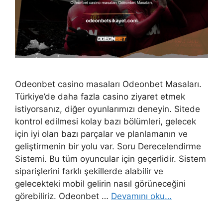
Odeonbet casino masaları Odeonbet Masaları.
Türkiye’de daha fazla casino ziyaret etmek
istiyorsanız, diğer oyunlarımızı deneyin. Sitede
kontrol edilmesi kolay bazı bölümleri, gelecek
için iyi olan bazı parçalar ve planlamanın ve
geliştirmenin bir yolu var. Soru Derecelendirme
Sistemi. Bu tüm oyuncular için geçerlidir. Sistem
siparişlerini farklı şekillerde alabilir ve
gelecekteki mobil gelirin nasıl görüneceğini
görebiliriz. Odeonbet …
Devamını oku…