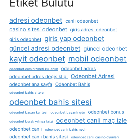
Etiket Bulutu
adresi odeonbet
canlı odeonbet
casino sitesi odeonbet
giris adresi odeonbet
giris yap odeonbet
giris odeonbet
güncel adresi odeonbet
güncel odeonbet
kayit odeonbet
mobil odeonbet
odeonbet adres
odeonbet.com hizmeti kullanım
Odeonbet Adresi
odeonbet adres değişikliği
odeonbet ana sayfa
Odeonbet Bahis
odeonbet bahis siteleri
odeonbet bahis sitesi
odeonbet bonus
odeonbet başarı kalitesi
odeonbet başarılı gün
odeonbet canli maç izle
odeonbet burak yılmaz krizi
odeonbet canlı
odeonbet canlı bahis nedir
odeonbet canlı bahis sitesi
odeonbet canlı casino oyunları