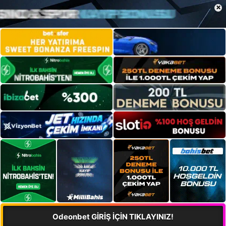
×
Odeonbet GİRİŞ İÇİN TIKLAYINIZ!