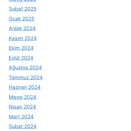
Şubat 2025
Ocak 2025
Aralık 2024
Kasım 2024
Ekim 2024
Eylül 2024
Ağustos 2024
Temmuz 2024
Haziran 2024
Mayıs 2024
Nisan 2024
Mart 2024
Şubat 2024