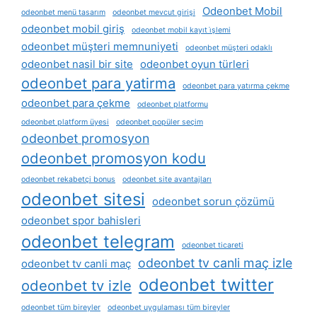
Odeonbet Mobil
odeonbet menü tasarım
odeonbet mevcut girişi
odeonbet mobil giriş
odeonbet mobil kayıt i̇şlemi
odeonbet müşteri memnuniyeti
odeonbet müşteri odaklı
odeonbet nasil bir site
odeonbet oyun türleri
odeonbet para yatirma
odeonbet para yatırma çekme
odeonbet para çekme
odeonbet platformu
odeonbet platform üyesi
odeonbet popüler seçim
odeonbet promosyon
odeonbet promosyon kodu
odeonbet rekabetçi bonus
odeonbet site avantajları
odeonbet sitesi
odeonbet sorun çözümü
odeonbet spor bahisleri
odeonbet telegram
odeonbet ticareti
odeonbet tv canli maç izle
odeonbet tv canli maç
odeonbet twitter
odeonbet tv izle
odeonbet tüm bireyler
odeonbet uygulaması tüm bireyler