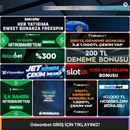
×
Odeonbet GİRİŞ İÇİN TIKLAYINIZ!