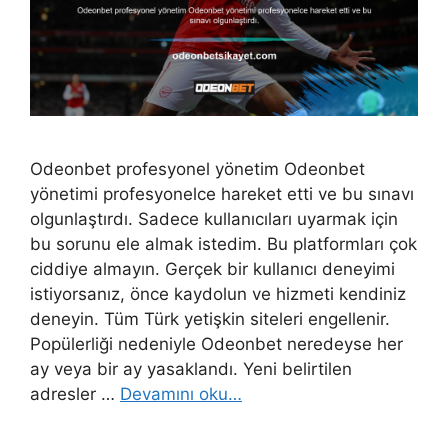
Odeonbet profesyonel yönetim Odeonbet
yönetimi profesyonelce hareket etti ve bu sınavı
olgunlaştırdı. Sadece kullanıcıları uyarmak için
bu sorunu ele almak istedim. Bu platformları çok
ciddiye almayın. Gerçek bir kullanıcı deneyimi
istiyorsanız, önce kaydolun ve hizmeti kendiniz
deneyin. Tüm Türk yetişkin siteleri engellenir.
Popülerliği nedeniyle Odeonbet neredeyse her
ay veya bir ay yasaklandı. Yeni belirtilen
adresler …
Devamını oku…