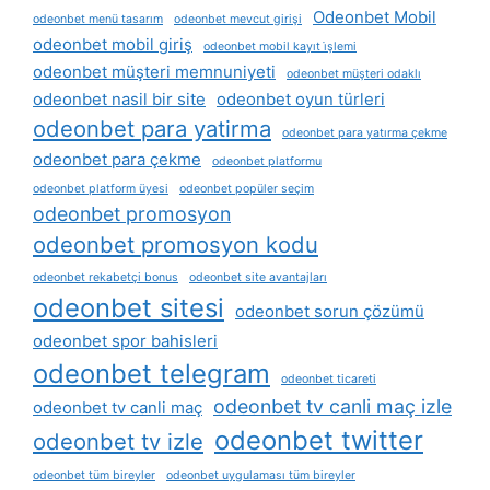
Odeonbet Mobil
odeonbet menü tasarım
odeonbet mevcut girişi
odeonbet mobil giriş
odeonbet mobil kayıt i̇şlemi
odeonbet müşteri memnuniyeti
odeonbet müşteri odaklı
odeonbet nasil bir site
odeonbet oyun türleri
odeonbet para yatirma
odeonbet para yatırma çekme
odeonbet para çekme
odeonbet platformu
odeonbet platform üyesi
odeonbet popüler seçim
odeonbet promosyon
odeonbet promosyon kodu
odeonbet rekabetçi bonus
odeonbet site avantajları
odeonbet sitesi
odeonbet sorun çözümü
odeonbet spor bahisleri
odeonbet telegram
odeonbet ticareti
odeonbet tv canli maç izle
odeonbet tv canli maç
odeonbet twitter
odeonbet tv izle
odeonbet tüm bireyler
odeonbet uygulaması tüm bireyler