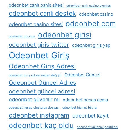
odeonbet canlı bahis sitesi
odeonbet canlı casino oyunları
odeonbet canlı destek
odeonbet casino
odeonbet com
odeonbet casino sitesi
odeonbet girisi
odeonbet dosyası
odeonbet giris twitter
odeonbet giris yap
Odeonbet Giriş
Odeonbet Giriş Adresi
Odeonbet Güncel
odeonbet giriş adresi neden değişti
Odeonbet Güncel Adres
odeonbet güncel adresi
odeonbet güvenlir mi
odeonbet hesap açma
odeonbet hesap oluşturun dosyası
odeonbet hizmet bilgisi
odeonbet instagram
odeonbet kayıt
odeonbet kaç oldu
odeonbet kullanıcı politikası