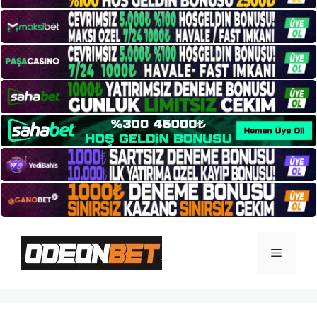
İçeriğe
atla
Menü