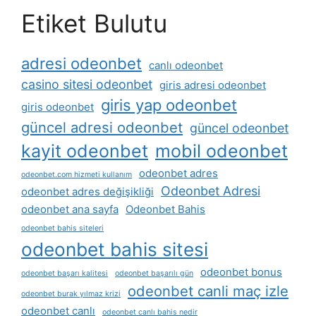
Etiket Bulutu
adresi odeonbet
canlı odeonbet
casino sitesi odeonbet
giris adresi odeonbet
giris yap odeonbet
giris odeonbet
güncel adresi odeonbet
güncel odeonbet
kayit odeonbet
mobil odeonbet
odeonbet adres
odeonbet.com hizmeti kullanım
Odeonbet Adresi
odeonbet adres değişikliği
odeonbet ana sayfa
Odeonbet Bahis
odeonbet bahis siteleri
odeonbet bahis sitesi
odeonbet bonus
odeonbet başarı kalitesi
odeonbet başarılı gün
odeonbet canli maç izle
odeonbet burak yılmaz krizi
odeonbet canlı
odeonbet canlı bahis nedir