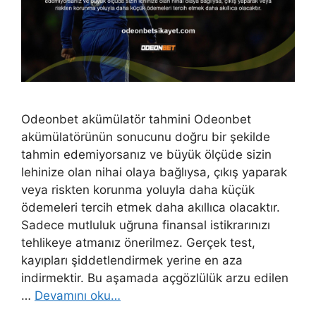
Odeonbet akümülatör tahmini Odeonbet
akümülatörünün sonucunu doğru bir şekilde
tahmin edemiyorsanız ve büyük ölçüde sizin
lehinize olan nihai olaya bağlıysa, çıkış yaparak
veya riskten korunma yoluyla daha küçük
ödemeleri tercih etmek daha akıllıca olacaktır.
Sadece mutluluk uğruna finansal istikrarınızı
tehlikeye atmanız önerilmez. Gerçek test,
kayıpları şiddetlendirmek yerine en aza
indirmektir. Bu aşamada açgözlülük arzu edilen
…
Devamını oku…