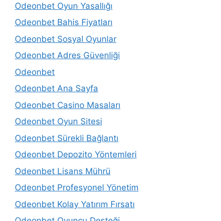
Odeonbet Oyun Yasallığı
Odeonbet Bahis Fiyatları
Odeonbet Sosyal Oyunlar
Odeonbet Adres Güvenliği
Odeonbet
Odeonbet Ana Sayfa
Odeonbet Casino Masaları
Odeonbet Oyun Sitesi
Odeonbet Sürekli Bağlantı
Odeonbet Depozito Yöntemleri
Odeonbet Lisans Mührü
Odeonbet Profesyonel Yönetim
Odeonbet Kolay Yatırım Fırsatı
Odeonbet Oyuncu Desteği