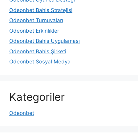
Odeonbet Bahis Stratejisi
Odeonbet Turnuvaları
Odeonbet Erkinlikler
Odeonbet Bahis Uygulaması
Odeonbet Bahis Şirketi
Odeonbet Sosyal Medya
Kategoriler
Odeonbet