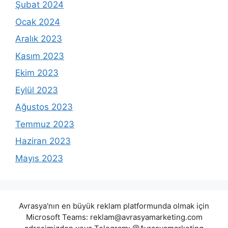
Şubat 2024
Ocak 2024
Aralık 2023
Kasım 2023
Ekim 2023
Eylül 2023
Ağustos 2023
Temmuz 2023
Haziran 2023
Mayıs 2023
Avrasya'nın en büyük reklam platformunda olmak için
Microsoft Teams:
reklam@avrasyamarketing.com