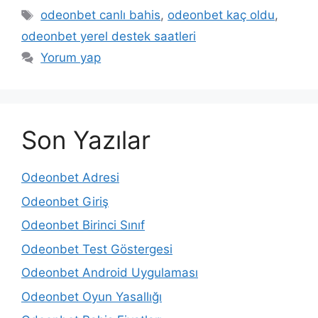
Etiketler
odeonbet canlı bahis
,
odeonbet kaç oldu
,
odeonbet yerel destek saatleri
Yorum yap
Son Yazılar
Odeonbet Adresi
Odeonbet Giriş
Odeonbet Birinci Sınıf
Odeonbet Test Göstergesi
Odeonbet Android Uygulaması
Odeonbet Oyun Yasallığı