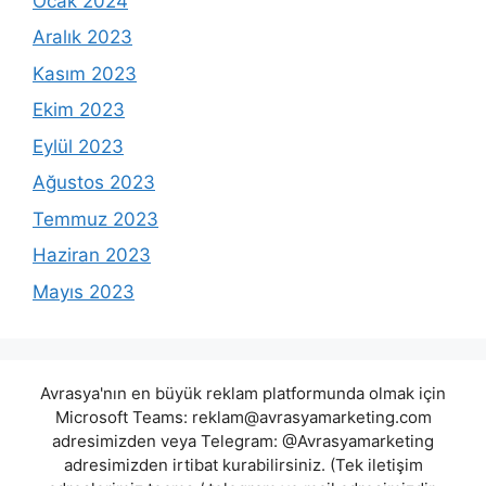
Ocak 2024
Aralık 2023
Kasım 2023
Ekim 2023
Eylül 2023
Ağustos 2023
Temmuz 2023
Haziran 2023
Mayıs 2023
Avrasya'nın en büyük reklam platformunda olmak için
Microsoft Teams:
reklam@avrasyamarketing.com
adresimizden veya Telegram: @Avrasyamarketing
adresimizden irtibat kurabilirsiniz. (Tek iletişim