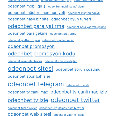
odeonbet menü tasarım
odeonbet mevcut girişi
odeonbet mobil giriş
odeonbet mobil kayıt i̇şlemi
odeonbet müşteri memnuniyeti
odeonbet müşteri odaklı
odeonbet nasil bir site
odeonbet oyun türleri
odeonbet para yatirma
odeonbet para yatırma çekme
odeonbet para çekme
odeonbet platformu
odeonbet platform üyesi
odeonbet popüler seçim
odeonbet promosyon
odeonbet promosyon kodu
odeonbet rekabetçi bonus
odeonbet site avantajları
odeonbet sitesi
odeonbet sorun çözümü
odeonbet spor bahisleri
odeonbet telegram
odeonbet ticareti
odeonbet tv canli maç izle
odeonbet tv canli maç
odeonbet twitter
odeonbet tv izle
odeonbet tüm bireyler
odeonbet uygulaması tüm bireyler
odeonbet web sitesi
odeonbet yatırım i̇şlemi