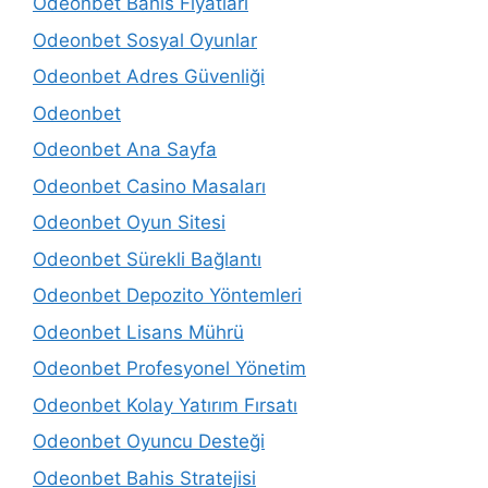
Odeonbet Bahis Fiyatları
Odeonbet Sosyal Oyunlar
Odeonbet Adres Güvenliği
Odeonbet
Odeonbet Ana Sayfa
Odeonbet Casino Masaları
Odeonbet Oyun Sitesi
Odeonbet Sürekli Bağlantı
Odeonbet Depozito Yöntemleri
Odeonbet Lisans Mührü
Odeonbet Profesyonel Yönetim
Odeonbet Kolay Yatırım Fırsatı
Odeonbet Oyuncu Desteği
Odeonbet Bahis Stratejisi