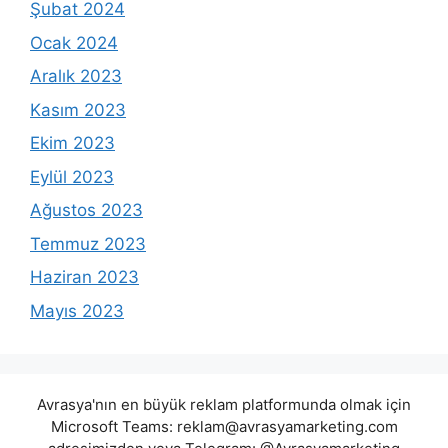
Şubat 2024
Ocak 2024
Aralık 2023
Kasım 2023
Ekim 2023
Eylül 2023
Ağustos 2023
Temmuz 2023
Haziran 2023
Mayıs 2023
Avrasya'nın en büyük reklam platformunda olmak için
Microsoft Teams:
reklam@avrasyamarketing.com