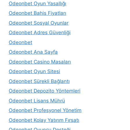
Odeonbet Oyun Yasallığı
Odeonbet Bahis Fiyatları
Odeonbet Sosyal Oyunlar
Odeonbet Adres Güvenliği
Odeonbet
Odeonbet Ana Sayfa
Odeonbet Casino Masaları
Odeonbet Oyun Sitesi
Odeonbet Sürekli Bağlantı
Odeonbet Depozito Yöntemleri
Odeonbet Lisans Mührü
Odeonbet Profesyonel Yönetim
Odeonbet Kolay Yatırım Fırsatı
Odeonbet Oyuncu Desteği