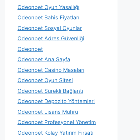
Odeonbet Oyun Yasallığı
Odeonbet Bahis Fiyatları
Odeonbet Sosyal Oyunlar
Odeonbet Adres Güvenliği
Odeonbet
Odeonbet Ana Sayfa
Odeonbet Casino Masaları
Odeonbet Oyun Sitesi
Odeonbet Sürekli Bağlantı
Odeonbet Depozito Yöntemleri
Odeonbet Lisans Mührü
Odeonbet Profesyonel Yönetim
Odeonbet Kolay Yatırım Fırsatı