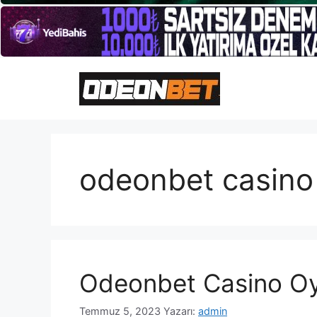
İçeriğe
atla
odeonbet casino 
Odeonbet Casino Oy
Temmuz 5, 2023
Yazarı:
admin