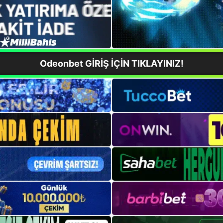
Odeonbet GİRİŞ İÇİN TIKLAYINIZ!