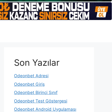
Son Yazılar
Odeonbet Adresi
Odeonbet Giriş
Odeonbet Birinci Sınıf
Odeonbet Test Göstergesi
Odeonbet Android Uygulaması