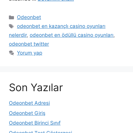
Kategoriler
Odeonbet
Etiketler
odeonbet en kazançlı casino oyunları
nelerdir
,
odeonbet en ödüllü casino oyunları
,
odeonbet twitter
Yorum yap
Son Yazılar
Odeonbet Adresi
Odeonbet Giriş
Odeonbet Birinci Sınıf
Odeonbet Test Göstergesi