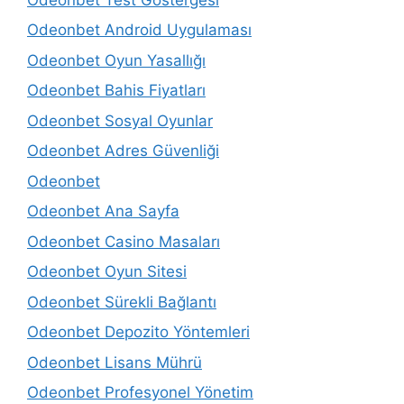
Odeonbet Android Uygulaması
Odeonbet Oyun Yasallığı
Odeonbet Bahis Fiyatları
Odeonbet Sosyal Oyunlar
Odeonbet Adres Güvenliği
Odeonbet
Odeonbet Ana Sayfa
Odeonbet Casino Masaları
Odeonbet Oyun Sitesi
Odeonbet Sürekli Bağlantı
Odeonbet Depozito Yöntemleri
Odeonbet Lisans Mührü
Odeonbet Profesyonel Yönetim