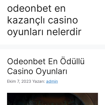
odeonbet en
kazançlı casino
oyunları nelerdir
Odeonbet En Ödüllü
Casino Oyunları
Ekim 7, 2023
Yazarı:
admin