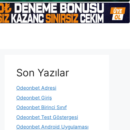
Son Yazılar
Odeonbet Adresi
Odeonbet Giriş
Odeonbet Birinci Sınıf
Odeonbet Test Göstergesi
Odeonbet Android Uygulaması