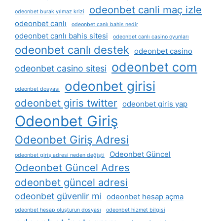
odeonbet canli maç izle
odeonbet burak yılmaz krizi
odeonbet canlı
odeonbet canlı bahis nedir
odeonbet canlı bahis sitesi
odeonbet canlı casino oyunları
odeonbet canlı destek
odeonbet casino
odeonbet com
odeonbet casino sitesi
odeonbet girisi
odeonbet dosyası
odeonbet giris twitter
odeonbet giris yap
Odeonbet Giriş
Odeonbet Giriş Adresi
Odeonbet Güncel
odeonbet giriş adresi neden değişti
Odeonbet Güncel Adres
odeonbet güncel adresi
odeonbet güvenlir mi
odeonbet hesap açma
odeonbet hesap oluşturun dosyası
odeonbet hizmet bilgisi