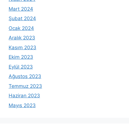
Mart 2024
Şubat 2024
Ocak 2024
Aralık 2023
Kasım 2023
Ekim 2023
Eylül 2023
Ağustos 2023
Temmuz 2023
Haziran 2023
Mayıs 2023