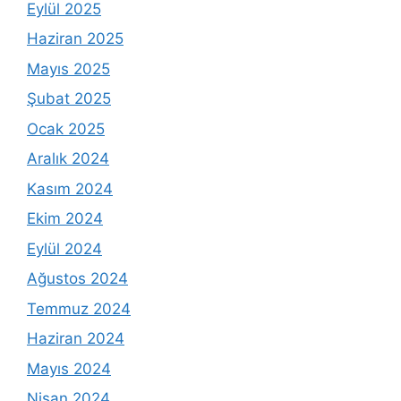
Eylül 2025
Haziran 2025
Mayıs 2025
Şubat 2025
Ocak 2025
Aralık 2024
Kasım 2024
Ekim 2024
Eylül 2024
Ağustos 2024
Temmuz 2024
Haziran 2024
Mayıs 2024
Nisan 2024