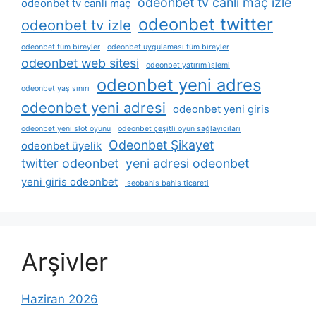
odeonbet tv canli maç izle
odeonbet tv canli maç
odeonbet twitter
odeonbet tv izle
odeonbet tüm bireyler
odeonbet uygulaması tüm bireyler
odeonbet web sitesi
odeonbet yatırım i̇şlemi
odeonbet yeni adres
odeonbet yaş sınırı
odeonbet yeni adresi
odeonbet yeni giris
odeonbet yeni slot oyunu
odeonbet çeşitli oyun sağlayıcıları
Odeonbet Şikayet
odeonbet üyelik
twitter odeonbet
yeni adresi odeonbet
yeni giris odeonbet
seobahis bahis ticareti
Arşivler
Haziran 2026