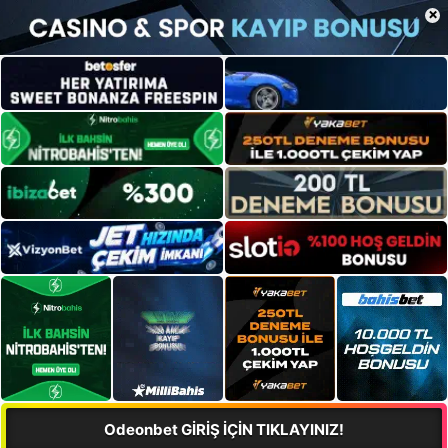
×
Odeonbet GİRİŞ İÇİN TIKLAYINIZ!