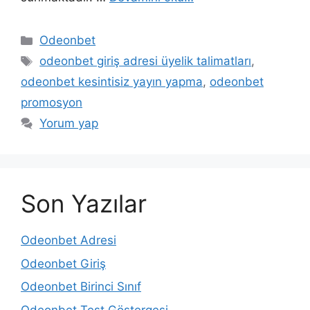
Kategoriler
Odeonbet
Etiketler
odeonbet giriş adresi üyelik talimatları
,
odeonbet kesintisiz yayın yapma
,
odeonbet
promosyon
Yorum yap
Son Yazılar
Odeonbet Adresi
Odeonbet Giriş
Odeonbet Birinci Sınıf
Odeonbet Test Göstergesi