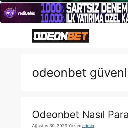
İçeriğe
atla
odeonbet güvenli
Odeonbet Nasıl Par
Ağustos 30, 2023
Yazarı:
admin