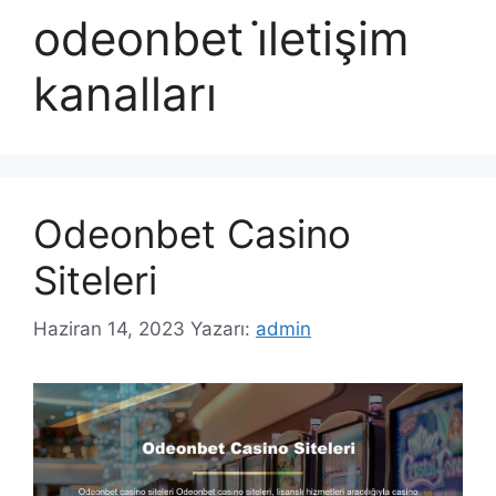
odeonbet i̇letişim
kanalları
Odeonbet Casino
Siteleri
Haziran 14, 2023
Yazarı:
admin