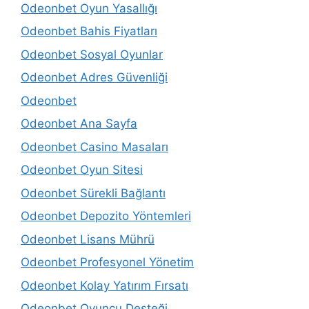
Odeonbet Oyun Yasallığı
Odeonbet Bahis Fiyatları
Odeonbet Sosyal Oyunlar
Odeonbet Adres Güvenliği
Odeonbet
Odeonbet Ana Sayfa
Odeonbet Casino Masaları
Odeonbet Oyun Sitesi
Odeonbet Sürekli Bağlantı
Odeonbet Depozito Yöntemleri
Odeonbet Lisans Mührü
Odeonbet Profesyonel Yönetim
Odeonbet Kolay Yatırım Fırsatı
Odeonbet Oyuncu Desteği