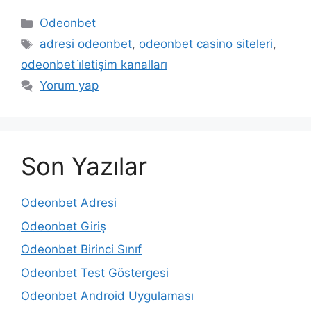
Kategoriler
Odeonbet
Etiketler
adresi odeonbet
,
odeonbet casino siteleri
,
odeonbet i̇letişim kanalları
Yorum yap
Son Yazılar
Odeonbet Adresi
Odeonbet Giriş
Odeonbet Birinci Sınıf
Odeonbet Test Göstergesi
Odeonbet Android Uygulaması