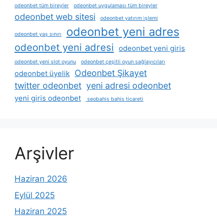
odeonbet tüm bireyler
odeonbet uygulaması tüm bireyler
odeonbet web sitesi
odeonbet yatırım i̇şlemi
odeonbet yeni adres
odeonbet yaş sınırı
odeonbet yeni adresi
odeonbet yeni giris
odeonbet yeni slot oyunu
odeonbet çeşitli oyun sağlayıcıları
Odeonbet Şikayet
odeonbet üyelik
twitter odeonbet
yeni adresi odeonbet
yeni giris odeonbet
seobahis bahis ticareti
Arşivler
Haziran 2026
Eylül 2025
Haziran 2025