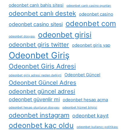
odeonbet canlı bahis sitesi
odeonbet canlı casino oyunları
odeonbet canlı destek
odeonbet casino
odeonbet com
odeonbet casino sitesi
odeonbet girisi
odeonbet dosyası
odeonbet giris twitter
odeonbet giris yap
Odeonbet Giriş
Odeonbet Giriş Adresi
Odeonbet Güncel
odeonbet giriş adresi neden değişti
Odeonbet Güncel Adres
odeonbet güncel adresi
odeonbet güvenlir mi
odeonbet hesap açma
odeonbet hesap oluşturun dosyası
odeonbet hizmet bilgisi
odeonbet instagram
odeonbet kayıt
odeonbet kaç oldu
odeonbet kullanıcı politikası